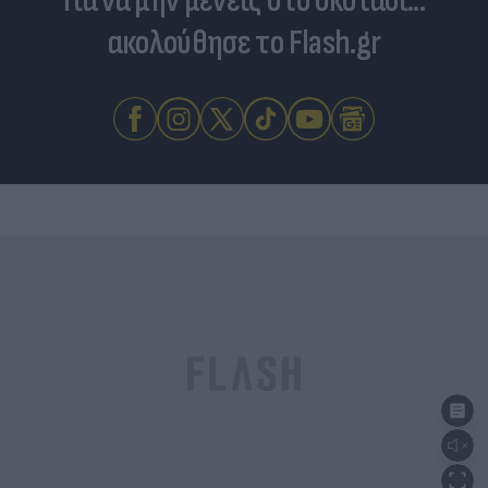
Για να μην μένεις στο σκοτάδι...
ακολούθησε το Flash.gr