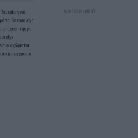
 Τενερίφη για
ρόπο. Ωστόσο λίγο
 τη σχέση της με
ίο είχε
χνουν αχώριστοι.
παιτητική χρονιά.