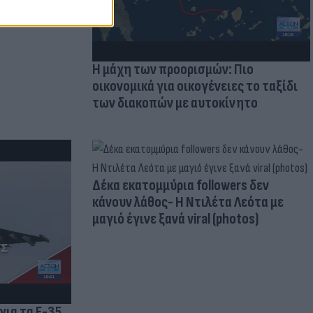
Η μάχη των προορισμών: Πιο
οικονομικά για οικογένειες το ταξίδι
των διακοπών με αυτοκίνητο
Δέκα εκατομμύρια followers δεν
κάνουν λάθος- Η Ντιλέτα Λεότα με
μαγιό έγινε ξανά viral (photos)
για τα F-35