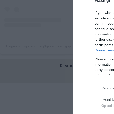
Flash.gr -
If you wish 
sensitive in
confirm you
continue se
information 
further disc
participants
Downstream 
Please note
information 
Κάνε κλικ και δες περισσότ
deny consent
in below Go
Persona
I want t
Opted 