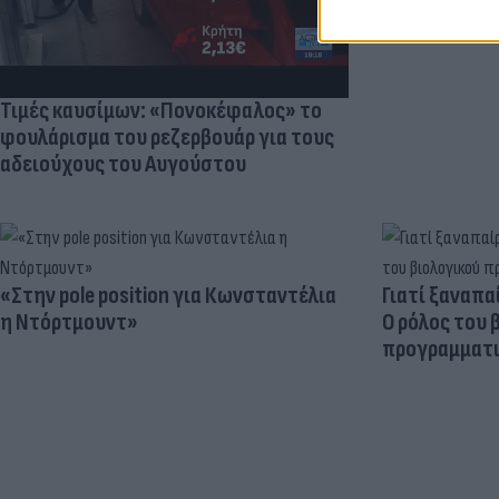
Τιμές καυσίμων: «Πονοκέφαλος» το
φουλάρισμα του ρεζερβουάρ για τους
αδειούχους του Αυγούστου
«Στην pole position για Κωνσταντέλια
Γιατί ξαναπα
η Ντόρτμουντ»
Ο ρόλος του 
προγραμματι