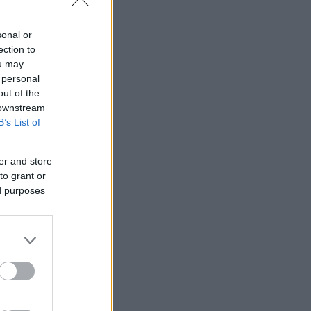
sonal or
ection to
ou may
 personal
out of the
 downstream
B’s List of
er and store
to grant or
ed purposes