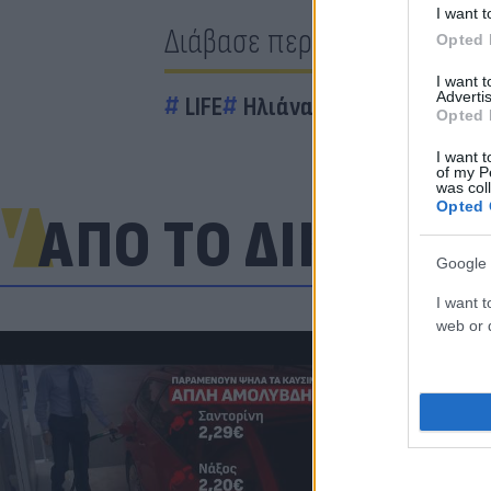
I want t
Διάβασε περισσότερα
Opted 
I want 
Advertis
LIFE
Ηλιάνα Παπαγεωργίου
Opted 
I want t
of my P
was col
Opted 
ΑΠΟ ΤΟ ΔΙΚΤΥΟ
Google 
I want t
web or d
Πανζουρλισμ
Σαλάχ - Χιλι
της Τραμπζον