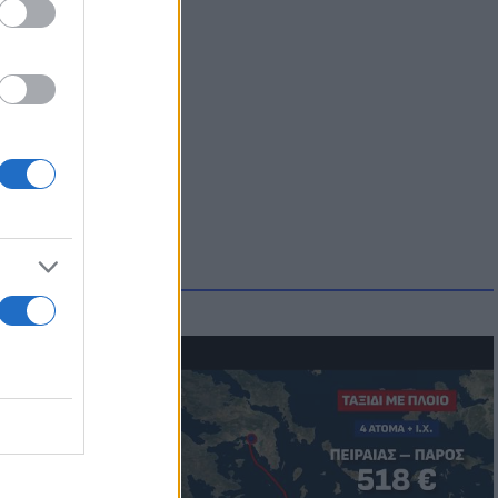
μμονή με το
 πρόβλημα