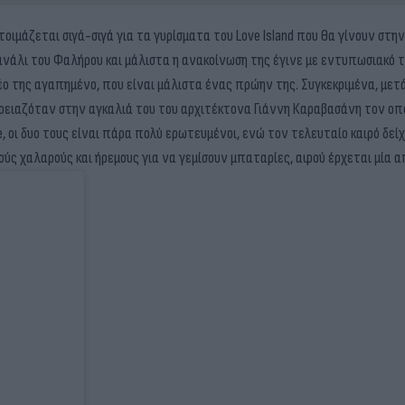
ιμάζεται σιγά-σιγά για τα γυρίσματα του Love Island που θα γίνουν στην
ανάλι του Φαλήρου και μάλιστα η ανακοίνωση της έγινε με εντυπωσιακό τ
έο της αγαπημένο, που είναι μάλιστα ένας πρώην της. Συγκεκριμένα, μετά
χρειαζόταν στην αγκαλιά του του αρχιτέκτονα Γιάννη Καραβασάνη τον οπο
 οι δυο τους είναι πάρα πολύ ερωτευμένοι, ενώ τον τελευταίο καιρό δεί
ούς χαλαρούς και ήρεμους για να γεμίσουν μπαταρίες, αφού έρχεται μία α