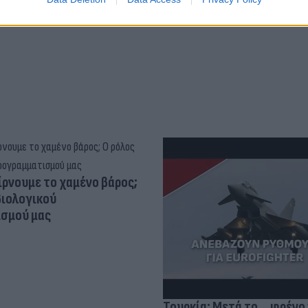
ίρνουμε το χαμένο βάρος;
βιολογικού
σμού μας
Τουρκία: Μετά το... φρένο 