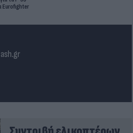
 Eurofighter
lash.gr
Συντριβή ελικοπτέρων