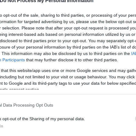
Do Not Process My Personal Information
to opt-out of the sale, sharing to third parties, or processing of your per
formation for targeted advertising by us, please use the below opt-out s
r selection. Please note that after your opt-out request is processed y
eing interest-based ads based on personal information utilized by us or
disclosed to third parties prior to your opt-out. You may separately opt-
losure of your personal information by third parties on the IAB’s list of
. This information may also be disclosed by us to third parties on the
IA
Η δημοσίευση κοινοποιήθηκε από το χρήστη ILIANA PAPAGEORGIOU (@ilianapapageorgiou)
Participants
that may further disclose it to other third parties.
 that this website/app uses one or more Google services and may gath
including but not limited to your visit or usage behaviour. You may click 
ερο
Flash.gr
στην αναζήτηση της
Google
 to Google and its third-party tags to use your data for below specifi
ogle consent section.
l Data Processing Opt Outs
o opt-out of the Sharing of my personal data.
In