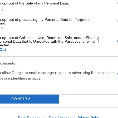
o opt-out of the Sale of my Personal Data.
In
to opt-out of processing my Personal Data for Targeted
ing.
Snik
Showbiz
In
o opt-out of Collection, Use, Retention, Sale, and/or Sharing
ersonal Data that Is Unrelated with the Purposes for which it
lected.
Out
consents
o allow Google to enable storage related to advertising like cookies on
evice identifiers in apps.
Skin dysmorphia: Όταν η ε
CONFIRM
«τέλειο» δέρμα αποτελεί
ός στην παρουσίαση του
ψυχικής υγείας
άδες κόσμου στο γήπεδο
σπόρ (video)
Data Deletion
Data Access
Privacy Policy