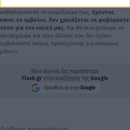
στον ιό, αφού εμβολιαστούμε. Αλλά ελπίζω να είναι
καθησυχαστικό να γνωρίζουμε πως
, έχοντας
κάνει το εμβόλιο, δεν χρειάζεται να φοβόμαστε
τόσο για τον εαυτό μας.
Και θα συνεχίσουμε να
προσέχουμε και τους άλλους που δεν έχουν
εμβολιαστεί ακόμα, προσέχοντας για κάποιους
μήνες».
Κάνε κλικ και δες περισσότερο
Flash.gr
στην αναζήτηση της
Google
Διάβασε περισσότερα