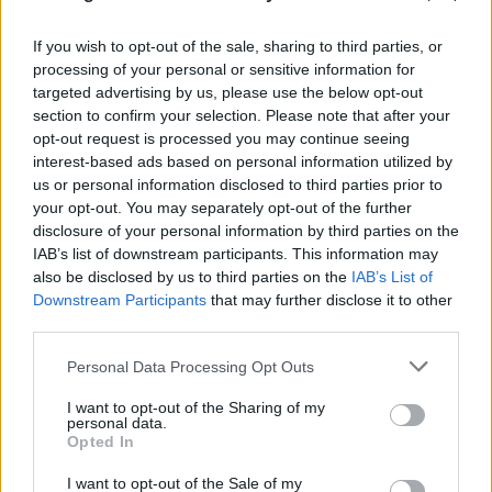
If you wish to opt-out of the sale, sharing to third parties, or
processing of your personal or sensitive information for
targeted advertising by us, please use the below opt-out
section to confirm your selection. Please note that after your
opt-out request is processed you may continue seeing
interest-based ads based on personal information utilized by
us or personal information disclosed to third parties prior to
your opt-out. You may separately opt-out of the further
disclosure of your personal information by third parties on the
IAB’s list of downstream participants. This information may
Breitbart: «Ο Τραμπ θα μείνει στην Ιστορία αν
also be disclosed by us to third parties on the
IAB’s List of
συμβάλλει στην επιστροφή των Γλυπτών του
Downstream Participants
that may further disclose it to other
Παρθενώνα»
third parties.
06.08.2026
Please note that this website/app uses one or more Google
Personal Data Processing Opt Outs
services and may gather and store information including but
not limited to your visit or usage behaviour. You may click to
I want to opt-out of the Sharing of my
personal data.
grant or deny consent to Google and its third-party tags to
Opted In
use your data for below specified purposes in below Google
consent section.
I want to opt-out of the Sale of my