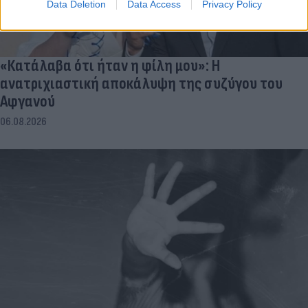
Data Deletion
Data Access
Privacy Policy
«Κατάλαβα ότι ήταν η φίλη μου»: Η
ανατριχιαστική αποκάλυψη της συζύγου του
Αφγανού
06.08.2026