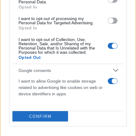
Personal Data.
Opted In
I want to opt-out of processing my
Personal Data for Targeted Advertising.
Opted In
I want to opt-out of Collection, Use,
Retention, Sale, and/or Sharing of my
Personal Data that Is Unrelated with the
Purposes for which it was collected.
Όταν οι φλόγες αλλάζουν ζωές: Οι επώνυμοι που
Opted Out
είδαν τους κόπους μιας ζωής να γίνονται στάχτη
Google consents
06.08.2026
I want to allow Google to enable storage
related to advertising like cookies on web or
device identifiers in apps.
CONFIRM