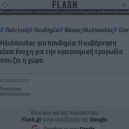
ιδήσεων
Ελλάδα
Πολιτική
Οικονομία
Επιχειρήσεις
Κόσμος
Σπορ
Showbiz
Weekend
Πολιτική
Πανδημία
Νάσος Ηλιόπουλος
Cov
Ηλιόπουλος για πανδημία: Η κυβέρνηση
είναι ένοχη για την υγειονομική τραγωδία
που ζει η χώρα
03.08.2022 21:22
Παναγιώτης
Αλεξανδρόπουλος
Κάνε κλικ και δες περισσότερο
Flash.gr
στην αναζήτηση της
Google