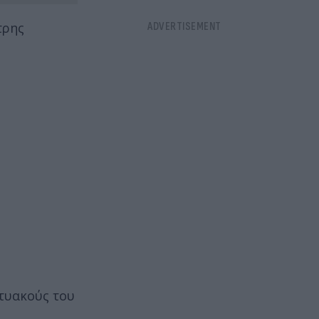
τρης
κτυακούς του