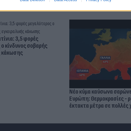
τίνια: 3,5 φορές
 ο κίνδυνος σοβαρής
ς κάκωσης
Νέο κύμα καύσωνα σαρώνε
Ευρώπη: Θερμοκρασίες - ρ
έκτακτα μέτρα σε πολλές