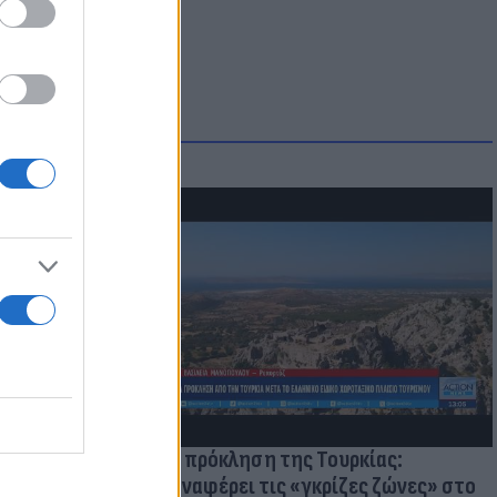
οικίδια! Οι
 στις
τικών ειδών
Νέα πρόκληση της Τουρκίας:
Επαναφέρει τις «γκρίζες ζώνες» στο