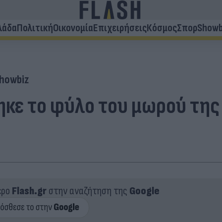
λάδα
Πολιτική
Οικονομία
Επιχειρήσεις
Κόσμος
Σπορ
Showb
howbiz
κε το φύλο του μωρού της 
ερο
Flash.gr
στην αναζήτηση της
Google