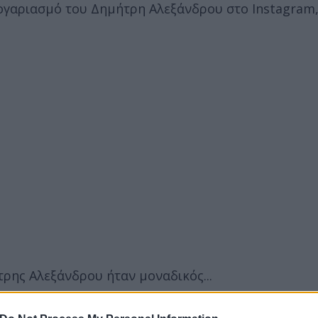
ογαριασμό του Δημήτρη Αλεξάνδρου στο Instagram,
τρης Αλεξάνδρου ήταν μοναδικός...