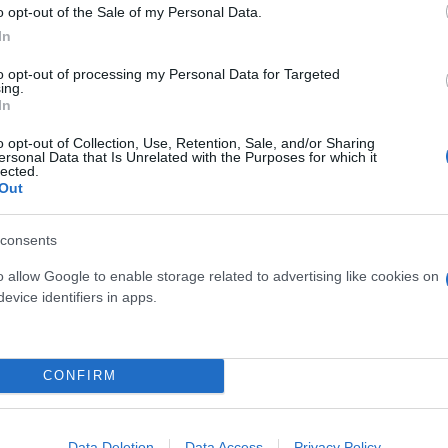
o opt-out of the Sale of my Personal Data.
In
to opt-out of processing my Personal Data for Targeted
ing.
In
o opt-out of Collection, Use, Retention, Sale, and/or Sharing
ersonal Data that Is Unrelated with the Purposes for which it
lected.
Out
consents
τον θεό» - Η κυρία Μέσι
Και οι μαϊμούδες έχουν κατ
o allow Google to enable storage related to advertising like cookies on
 στο Instagram, την
επιστήμονες ρίχνουν φως
evice identifiers in apps.
ι η σύντροφος του
"φιλίες" μεταξύ διαφορε
hoto)
CONFIRM
Data Deletion
Data Access
Privacy Policy