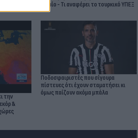
Αιγαίο - Τι αναφέρει το τουρκικό ΥΠΕΞ
Ποδοσφαιριστές που σίγουρα
πίστευες ότι έχουν σταματήσει κι
όμως παίζουν ακόμα μπάλα
ι την
εκόρ &
 χώρες