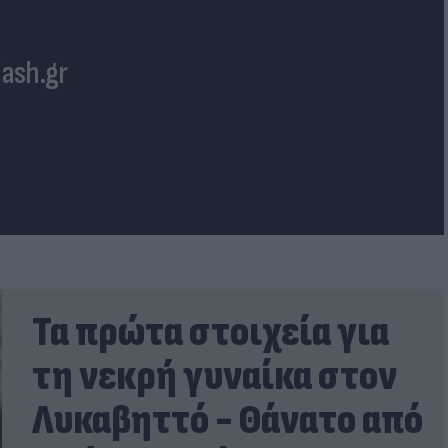
lash.gr
Τα πρώτα στοιχεία για
τη νεκρή γυναίκα στον
Λυκαβηττό - Θάνατο από