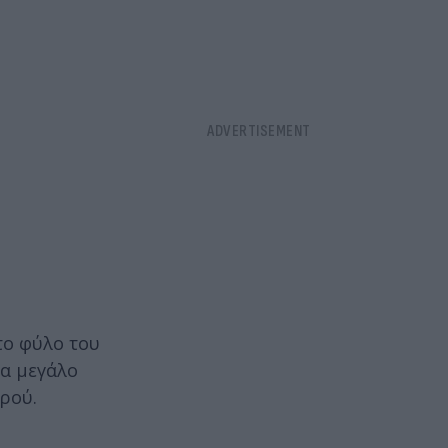
το φύλο του
να μεγάλο
ρού.