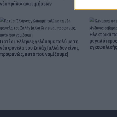
νέο «ράλι» ανατιμήσεων
Ηλεκτρικά πα
μεγαλύτερος
Γιατί οι Έλληνες γελάσαμε πολύ με τη
εγκεφαλική
νέα φανέλα του Σαλάχ (αλλά δεν είναι,
προφανώς, αυτό που νομίζουμε)