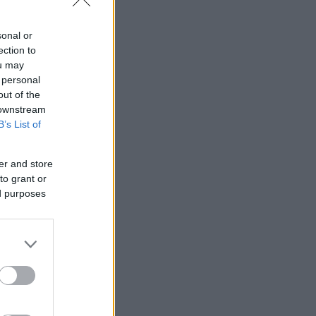
sonal or
ection to
ou may
 personal
out of the
 downstream
B’s List of
er and store
to grant or
ed purposes