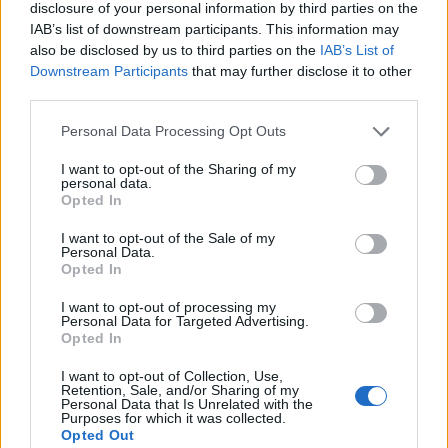
που τοποθέτησαν κυρίως οι Ουκρανοί για να
disclosure of your personal information by third parties on the
IAB’s list of downstream participants. This information may
προστατεύσουν τα παράλιά τους. «Η
also be disclosed by us to third parties on the
IAB’s List of
αποναρκοθέτηση θα έπαιρνε πάρα πολύ χρόνο»,
Downstream Participants
that may further disclose it to other
εξήγησε ο ΟΗΕ, διευκρινίζοντας ότι ουκρανικά
third parties.
πλοία-πιλότοι θα ανοίγουν τον δρόμο στα φορτηγά
Please note that this website/app uses one or more Google
Personal Data Processing Opt Outs
στα χωρικά ύδατα της χώρας, ώστε να αποφεύγουν
services and may gather and store information including but
not limited to your visit or usage behaviour. You may click to
I want to opt-out of the Sharing of my
τις νάρκες.
personal data.
grant or deny consent to Google and its third-party tags to
Opted In
use your data for below specified purposes in below Google
Η Τουρκία πάντως δήλωσε «έτοιμη» να βοηθήσει
consent section.
I want to opt-out of the Sale of my
Personal Data.
στην αποναρκοθέτηση. «Σε περίπτωση ανάγκης,
Opted In
προβλέπεται (από τη συμφωνία) ότι η
I want to opt-out of processing my
αποναρκοθέτηση μπορεί να γίνει από τρίτη χώρα.
Personal Data for Targeted Advertising.
Η Τουρκία είναι έτοιμη να προσφέρει τη βοήθειά
Opted In
της», είπε ο Ιμπραχίμ Καλίν, ο εκπρόσωπος της
I want to opt-out of Collection, Use,
Retention, Sale, and/or Sharing of my
τουρκικής προεδρίας, μιλώντας στο ιδιωτικό
Personal Data that Is Unrelated with the
κανάλι NTV.
Purposes for which it was collected.
Opted Out