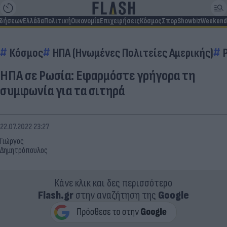
ιδήσεων
Ελλάδα
Πολιτική
Οικονομία
Επιχειρήσεις
Κόσμος
Σπορ
Showbiz
Weekend
Κόσμος
ΗΠΑ (Ηνωμένες Πολιτείες Αμερικής)
ΗΠΑ σε Ρωσία: Εφαρμόστε γρήγορα τη
συμφωνία για τα σιτηρά
22.07.2022 23:27
Γιώργος
Δημητρόπουλος
Κάνε κλικ και δες περισσότερο
Flash.gr
στην αναζήτηση της
Google