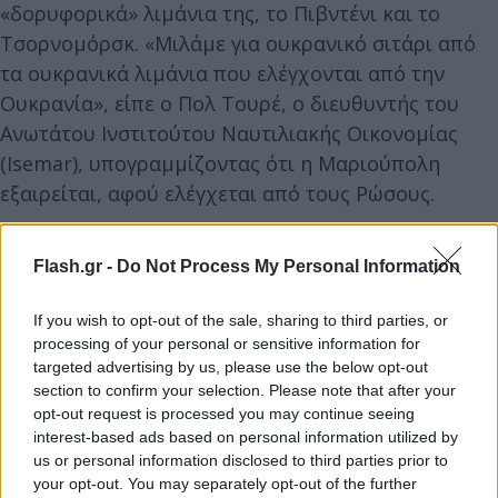
«δορυφορικά» λιμάνια της, το Πιβντένι και το
Τσορνομόρσκ. «Μιλάμε για ουκρανικό σιτάρι από
τα ουκρανικά λιμάνια που ελέγχονται από την
Ουκρανία», είπε ο Πολ Τουρέ, ο διευθυντής του
Ανωτάτου Ινστιτούτου Ναυτιλιακής Οικονομίας
(Isemar), υπογραμμίζοντας ότι η Μαριούπολη
εξαιρείται, αφού ελέγχεται από τους Ρώσους.
«Για τον λόγο αυτόν δεν μιλάμε για θαλάσσιο
Flash.gr -
Do Not Process My Personal Information
εμπόριο αλλά για μια διεθνή λύση στην
επισιτιστική κρίση», πρόσθεσε.
If you wish to opt-out of the sale, sharing to third parties, or
processing of your personal or sensitive information for
targeted advertising by us, please use the below opt-out
Τι θα συμβεί με τις νάρκες;
section to confirm your selection. Please note that after your
opt-out request is processed you may continue seeing
interest-based ads based on personal information utilized by
Οι διαπραγματευτές εγκατέλειψαν την προσπάθεια
us or personal information disclosed to third parties prior to
εκκαθάρισης της Μαύρης Θάλασσας από τις νάρκες
your opt-out. You may separately opt-out of the further