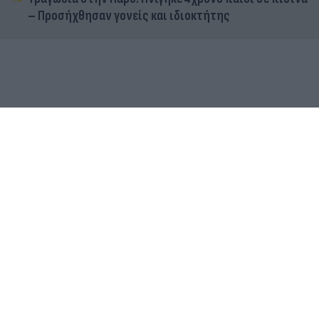
– Προσήχθησαν γονείς και ιδιοκτήτης