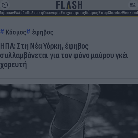
ιδήσεων
Ελλάδα
Πολιτική
Οικονομία
Επιχειρήσεις
Κόσμος
Σπορ
Showbiz
Weekend
Κόσμος
έφηβος
ΗΠΑ: Στη Νέα Υόρκη, έφηβος
συλλαμβάνεται για τον φόνο μαύρου γκέι
χορευτή