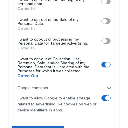
personal data.
grant or deny consent to Google and its third-party tags to
Opted In
use your data for below specified purposes in below Google
consent section.
I want to opt-out of the Sale of my
Personal Data.
Opted In
I want to opt-out of processing my
Personal Data for Targeted Advertising.
Opted In
Το μεγαλύτερο μέρος του φονικού καταγράφτηκε
I want to opt-out of Collection, Use,
από κάμερα του συστήματος παρακολούθησης του
Retention, Sale, and/or Sharing of my
Personal Data that Is Unrelated with the
πρατηρίου καυσίμων όπου διαπράχθηκε.
Purposes for which it was collected.
Opted Out
Το περασμένο Σάββατο, ο Ο’Σέι Σίμπλι και άλλοι
Google consents
άνδρες, που φόραγαν σορτς και είχαν γυμνά στήθη,
I want to allow Google to enable storage
σταμάτησαν στο πρατήριο καυσίμων του
related to advertising like cookies on web or
Μπρούκλιν.
device identifiers in apps.
«Ενώ περίμεναν να γεμίσει το ντεπόζιτο του