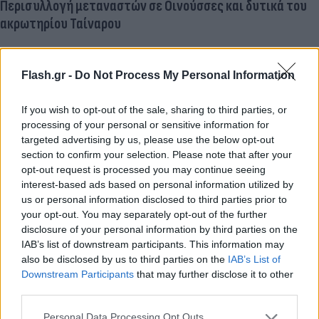
Περισυλλογή μεταναστών σε Οινούσσες και δυτικά του
ακρωτηρίου Ταίναρου
Στη διάσωση και περισυλλογή 36 μεταναστών που
επέβαιναν σε ιστιοφόρο σκάφος στη θαλάσσια
Flash.gr -
Do Not Process My Personal Information
περιοχή δυτικά του Ακρωτηρίου Ταίναρου,
προχώρησε χθες το απόγευμα φορτηγό πλοίο με
If you wish to opt-out of the sale, sharing to third parties, or
processing of your personal or sensitive information for
σημαία Ιταλίας, υπό το συντονισμό του Ενιαίου
targeted advertising by us, please use the below opt-out
Κέντρου Επιχειρήσεων Έρευνας και Διάσωσης του
section to confirm your selection. Please note that after your
υπουργείου Ναυτιλίας.
opt-out request is processed you may continue seeing
interest-based ads based on personal information utilized by
us or personal information disclosed to third parties prior to
Σύμφωνα με το λιμενικό σώμα στο σημείο του
your opt-out. You may separately opt-out of the further
συμβάντος κατέπλευσε σκάφος του λιμενικού, ενώ
disclosure of your personal information by third parties on the
IAB’s list of downstream participants. This information may
μεταξύ των περισελεγέντων περιλαμβάνονται 19
also be disclosed by us to third parties on the
IAB’s List of
άνδρες, 4 γυναίκες, 9 ανήλικα αγόρια και 4 ανήλικα
Downstream Participants
that may further disclose it to other
κορίτσια.
third parties.
Please note that this website/app uses one or more Google
Personal Data Processing Opt Outs