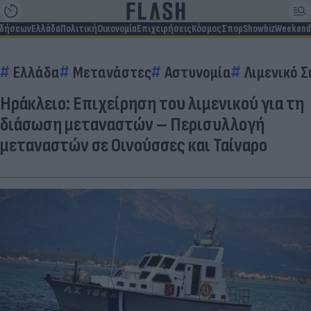
ιδήσεων
Ελλάδα
Πολιτική
Οικονομία
Επιχειρήσεις
Κόσμος
Σπορ
Showbiz
Weekend
Ελλάδα
Μετανάστες
Αστυνομία
Λιμενικό 
Ηράκλειο: Επιχείρηση του λιμενικού για τη
διάσωση μεταναστών – Περισυλλογή
μεταναστών σε Οινούσσες και Ταίναρο