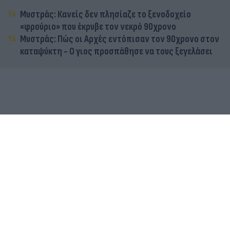
Μυστράς: Κανείς δεν πλησίαζε το ξενοδοχείο
«φρούριο» που έκρυβε τον νεκρό 90χρονο
Μυστράς: Πώς οι Αρχές εντόπισαν τον 90χρονο στον
καταψύκτη - Ο γιος προσπάθησε να τους ξεγελάσει