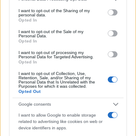
Το φορτηγό πλοίο κατέπλευσε στο αγκυροβόλιο
services and may gather and store information including but
not limited to your visit or usage behaviour. You may click to
I want to opt-out of the Sharing of my
της Καλαμάτας ενώ οι μετανάστες που είναι καλά
personal data.
grant or deny consent to Google and its third-party tags to
στην υγεία αποβιβάστηκαν σε λάντζα και
Opted In
use your data for below specified purposes in below Google
μεταφέρθηκαν στο λιμάνι.
consent section.
I want to opt-out of the Sale of my
Personal Data.
Opted In
I want to opt-out of processing my
Personal Data for Targeted Advertising.
Opted In
I want to opt-out of Collection, Use,
Retention, Sale, and/or Sharing of my
Personal Data that Is Unrelated with the
Purposes for which it was collected.
Opted Out
Google consents
I want to allow Google to enable storage
related to advertising like cookies on web or
device identifiers in apps.