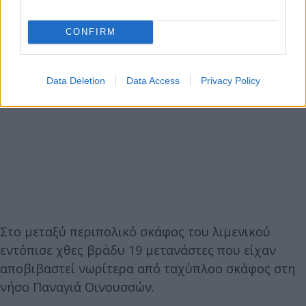
CONFIRM
Data Deletion
Data Access
Privacy Policy
Στο μεταξύ περιπολικό σκάφος του λιμενικού
εντόπισε χθες βράδυ 19 μετανάστες που είχαν
αποβιβαστεί νωρίτερα από ταχύπλοο σκάφος στη
νήσο Παναγιά Οινουσσών.