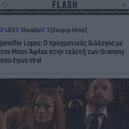
ιδήσεων
Ελλάδα
Πολιτική
Οικονομία
Επιχειρήσεις
Κόσμος
Σπορ
Showbiz
Weekend
LIFE
Showbiz
Τζένιφερ Λόπεζ
Jennifer Lopez: Ο πραγματικός διάλογος με
τον Μπεν Άφλεκ στην τελετή των Grammy
που έγινε viral