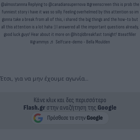
@almostannna
Replying to @canadiansupernova
#greenscreen
this is prob the
funniest story i have it was so silly. Feeling overhelmed by this attention so im
gonna take a break from all of this, i shared the big things and the how-to but
all this attention is a lot haha :) I answered all the important questions already,
good luck guys! Hear about it more on @hitqldbreakfast tonight!
#seatfiller
#grammys
♬ Selfcare-demo - Bella Moulden
Έτσι, για να μην έχουμε αγωνία...
Κάνε κλικ και δες περισσότερο
Flash.gr
στην αναζήτηση της
Google