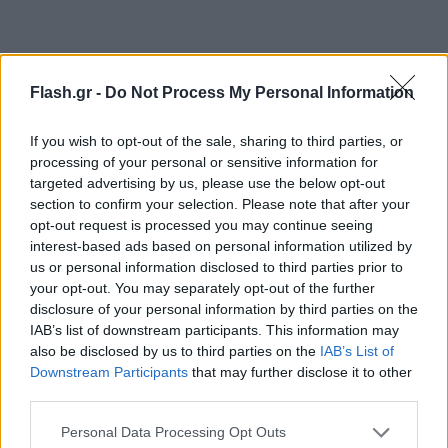
Flash.gr -
Do Not Process My Personal Information
If you wish to opt-out of the sale, sharing to third parties, or
«Σταμάτα», του λέει η Lopez. «Δείξε πιο φιλικός.
processing of your personal or sensitive information for
Δείξε πιο "ζωντανός"». Ο Άφλεκ απαντά: «Ίσως να
targeted advertising by us, please use the below opt-out
το κάνω».
section to confirm your selection. Please note that after your
opt-out request is processed you may continue seeing
interest-based ads based on personal information utilized by
Μία γυναίκα όμως, που καθόταν ακριβώς πίσω από
us or personal information disclosed to third parties prior to
το ζευγάρι, κατά τη διάρκεια της τελετής, διέψευσε
your opt-out. You may separately opt-out of the further
disclosure of your personal information by third parties on the
με ένα βίντεο στο TikTok αυτά που λέγονταν για
IAB’s list of downstream participants. This information may
τσακωμό.
also be disclosed by us to third parties on the
IAB’s List of
Downstream Participants
that may further disclose it to other
third parties.
Στο βίντεο που ανέβασε περιγράφει,
Please note that this website/app uses one or more Google
Personal Data Processing Opt Outs