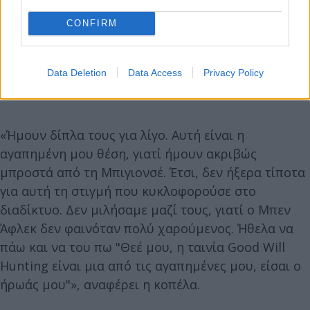
CONFIRM
Data Deletion
Data Access
Privacy Policy
«Ήμουν δίπλα τους για λίγο. Αυτή είναι η
αγαπημένη μου θέση, γιατί ήμουν ακριβώς
μπροστά από τη Μπιγιονσέ. Έτσι, δεν ήξερα τίποτα
για αυτή τη στιγμή που κυκλοφορούσε στο
διαδίκτυο. Δεν μιλήσαμε μαζί τους, γιατί ο Μπεν
Άφλεκ δεν φαινόταν πολύ χαρούμενος. Ήθελα να
πάω και να του πω "Θεέ μου, η ταινία Good Will
Hunting είναι μια από τις αγαπημένες μου, είσαι ο
ήρωάς μου"», αναφέρει η κοπέλα.