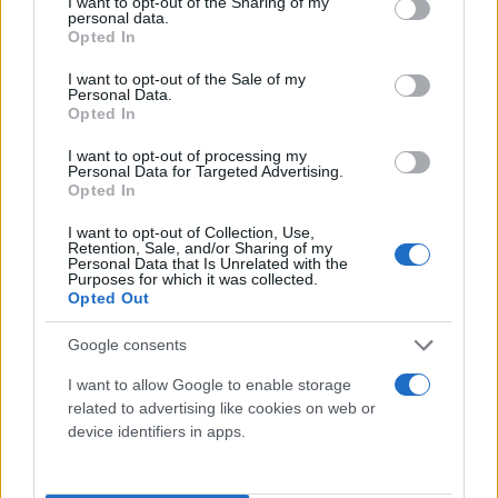
not limited to your visit or usage behaviour. You may click to
I want to opt-out of the Sharing of my
Θερμοκρασία: Από 24 έως 31 βαθμούς Κελσίου.
personal data.
grant or deny consent to Google and its third-party tags to
Opted In
use your data for below specified purposes in below Google
ΝΗΣΙΑ ΑΝΑΤΟΛΙΚΟΥ ΑΙΓΑΙΟΥ - ΔΩΔΕΚΑΝΗΣΑ
consent section.
I want to opt-out of the Sale of my
Personal Data.
Opted In
Καιρός: Αίθριος.
I want to opt-out of processing my
Personal Data for Targeted Advertising.
Opted In
Ανεμοι: Βόρειοι βορειοδυτικοί 3 με 5 και στα νότια
δυτικοί 3 με 4 μποφόρ.
I want to opt-out of Collection, Use,
Retention, Sale, and/or Sharing of my
Personal Data that Is Unrelated with the
Purposes for which it was collected.
Θερμοκρασία: Από 24 έως 31 βαθμούς Κελσίου.
Opted Out
Google consents
ΕΥΒΟΙΑ
I want to allow Google to enable storage
related to advertising like cookies on web or
Καιρός: Λίγες νεφώσεις που βαθμιαία θα αυξηθούν
device identifiers in apps.
και θα σημειωθούν τοπικές βροχές και καταιγίδες.
Το βράδυ τα φαινόμενα θα σταματήσουν.