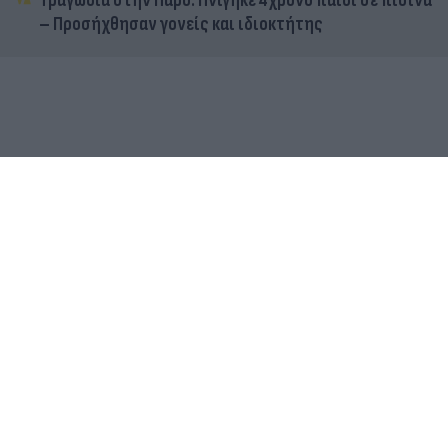
Τραγωδία στην Πάρο: Πνίγηκε 4χρονο παιδί σε πισίνα
– Προσήχθησαν γονείς και ιδιοκτήτης