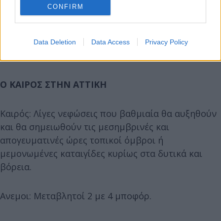
CONFIRM
Ανεμοι: Βόρειοι 3 με 4 μποφόρ.
Data Deletion
Data Access
Privacy Policy
Θερμοκρασία: Από 23 έως 34 βαθμούς Κελσίου.
Ο ΚΑΙΡΟΣ ΣΤΗΝ ΑΤΤΙΚΗ
Καιρός: Λίγες νεφώσεις που βαθμιαία θα αυξηθούν
και θα σημειωθούν τις μεσημβρινές και
απογευματινές ώρες τοπικοί όμβροι ή
μεμονωμένες καταιγίδες κυρίως στα δυτικά και
βόρεια.
Ανεμοι: Μεταβλητοί 2 με 4 μποφόρ.