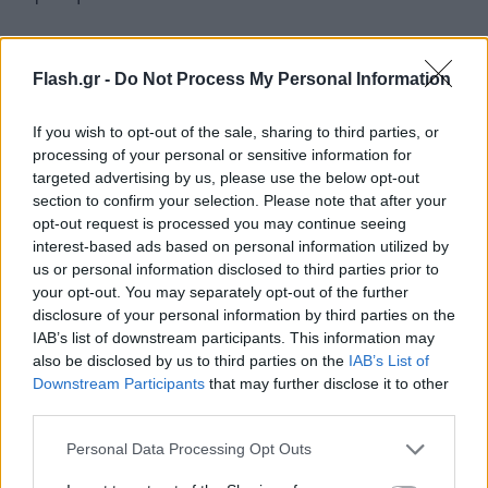
Ανεμοι: Μεταβλητοί 3 με 4 και στα νότια δυτικοί
Flash.gr -
Do Not Process My Personal Information
έως 5 μποφόρ.
If you wish to opt-out of the sale, sharing to third parties, or
Θερμοκρασία: Από 23 έως 33 βαθμούς Κελσίου.
processing of your personal or sensitive information for
targeted advertising by us, please use the below opt-out
section to confirm your selection. Please note that after your
ΚΥΚΛΑΔΕΣ, ΚΡΗΤΗ
opt-out request is processed you may continue seeing
interest-based ads based on personal information utilized by
us or personal information disclosed to third parties prior to
Καιρός: Λίγες νεφώσεις οι οποίες στην Κρήτη τις
your opt-out. You may separately opt-out of the further
μεσημβρινές απογευματινές ώρες θα αυξηθούν και
disclosure of your personal information by third parties on the
θα σημειωθούν στα ορεινά τοπικοί όμβροι.
IAB’s list of downstream participants. This information may
also be disclosed by us to third parties on the
IAB’s List of
Downstream Participants
that may further disclose it to other
Ανεμοι: Δυτικοί βορειοδυτικοί 3 με 4 μποφόρ και
third parties.
στην Κρήτη τοπικά 5 μποφόρ.
Please note that this website/app uses one or more Google
Personal Data Processing Opt Outs
services and may gather and store information including but