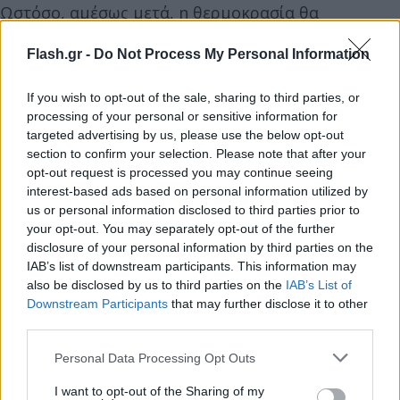
Ωστόσο, αμέσως μετά, η θερμοκρασία θα
σημειώσει κατακόρυφη πτώση έως 10 βαθμούς
Flash.gr -
Do Not Process My Personal Information
Κελσίου, σύμφωνα με την πρόγνωση του Σάκη
Αρναούτογλου.
If you wish to opt-out of the sale, sharing to third parties, or
processing of your personal or sensitive information for
Σε ανάρτησή του στη σελίδα του στο Facebook, ο
targeted advertising by us, please use the below opt-out
section to confirm your selection. Please note that after your
ειδικός επισημαίνει,
opt-out request is processed you may continue seeing
interest-based ads based on personal information utilized by
us or personal information disclosed to third parties prior to
«Μετά το κύμα ζέστης, έντονη αστάθεια σε αρκετά
your opt-out. You may separately opt-out of the further
μεγάλο τμήμα της χώρας αναμένεται από την
disclosure of your personal information by third parties on the
ερχόμενη εβδομάδα, όπου και η θερμοκρασία θα
IAB’s list of downstream participants. This information may
σημειώσει πτώση της τάξεως των 9-10 βαθμών
also be disclosed by us to third parties on the
IAB’s List of
Downstream Participants
that may further disclose it to other
συγκριτικά με το ερχόμενο Σάββατο, όπου και θα
third parties.
νιώσουμε την περισσότερη ζέστη.
Please note that this website/app uses one or more Google
Personal Data Processing Opt Outs
services and may gather and store information including but
»Σημαντική θα είναι η εξασθένηση του μελτεμιού
not limited to your visit or usage behaviour. You may click to
I want to opt-out of the Sharing of my