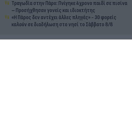
Τραγωδία στην Πάρο: Πνίγηκε 4χρονο παιδί σε πισίνα
– Προσήχθησαν γονείς και ιδιοκτήτης
«Η Πάρος δεν αντέχει άλλες πληγές» - 30 φορείς
καλούν σε διαδήλωση στο νησί το Σάββατο 8/8