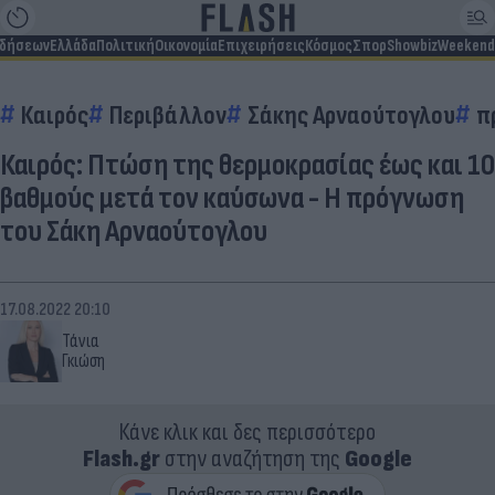
ιδήσεων
Ελλάδα
Πολιτική
Οικονομία
Επιχειρήσεις
Κόσμος
Σπορ
Showbiz
Weekend
Καιρός
Περιβάλλον
Σάκης Αρναούτογλου
π
Καιρός: Πτώση της θερμοκρασίας έως και 10
βαθμούς μετά τον καύσωνα - Η πρόγνωση
του Σάκη Αρναούτογλου
17.08.2022 20:10
Τάνια
Γκιώση
Κάνε κλικ και δες περισσότερο
Flash.gr
στην αναζήτηση της
Google