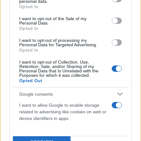
personal data.
και πάλι από την ερχόμενη Δευτέρα 22/8 μέχρι και
grant or deny consent to Google and its third-party tags to
Opted In
use your data for below specified purposes in below Google
την Πέμπτη 25/8, με μικρή μόνο και πάλι ενίσχυσή
consent section.
I want to opt-out of the Sale of my
του από τις 26/8 και μετά».
Personal Data.
Opted In
«Η μέση πορεία της μέγιστης θερμοκρασίας στη
I want to opt-out of processing my
Personal Data for Targeted Advertising.
χώρα μας το επόμενο 10ήμερο με μια μόνο ματιά!
Opted In
I want to opt-out of Collection, Use,
Μετά το κύμα ζέστης του ερχόμενου τριήμερου,
Retention, Sale, and/or Sharing of my
Personal Data that Is Unrelated with the
έντονη αστάθεια σε αρκετά μεγάλο τμήμα της
Purposes for which it was collected.
Opted Out
χώρας αναμένεται από την ερχόμενη εβδομάδα
όπου και η θερμοκρασία θα σημειώσει πτώση της
Google consents
τάξεως των 9-10 βαθμών συγκριτικά με το ερχόμενο
I want to allow Google to enable storage
Σάββατο όπου και θα νιώσουμε την περισσότερη
related to advertising like cookies on web or
ζέστη!
device identifiers in apps.
Σημαντική θα είναι η εξασθένηση του μελτεμιού και