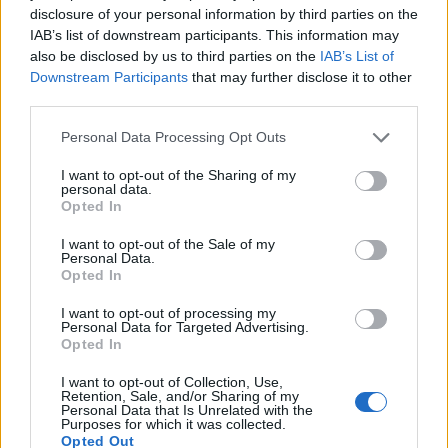
disclosure of your personal information by third parties on the
Οι άνεμοι στο μεγαλύτερο τμήμα του Αιγαίου δεν
IAB’s list of downstream participants. This information may
θα μας προβληματίσουν, μόνο νότια των
also be disclosed by us to third parties on the
IAB’s List of
Κυκλάδων, όπου το μελτέμι επιμένει.
Downstream Participants
that may further disclose it to other
third parties.
Ο καιρός στην Αττική
Please note that this website/app uses one or more Google
Personal Data Processing Opt Outs
services and may gather and store information including but
not limited to your visit or usage behaviour. You may click to
I want to opt-out of the Sharing of my
personal data.
Ηλιοφάνεια θα επικρατήσει σήμερα στην Αττική, με
grant or deny consent to Google and its third-party tags to
Opted In
use your data for below specified purposes in below Google
κάποιες τοπικές συννεφιές αργά το απόγευμα σε
consent section.
I want to opt-out of the Sale of my
ορεινούς όγκους. Η ένταση των ανέμων μειώνεται
Personal Data.
στα 4 με 5 μποφόρ και ο υδράργυρος ανεβαίνει,
Opted In
δείχνοντας ακόμα και τους 34 βαθμούς.
I want to opt-out of processing my
Personal Data for Targeted Advertising.
Opted In
Ο καιρός στη Θεσσαλονίκη
I want to opt-out of Collection, Use,
Retention, Sale, and/or Sharing of my
Personal Data that Is Unrelated with the
Ηλιοφάνεια και στην συμπρωτεύουσα, με μερικές
Purposes for which it was collected.
Opted Out