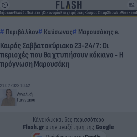
ιδήσεων
Ελλάδα
Πολιτική
Οικονομία
Επιχειρήσεις
Κόσμος
Σπορ
Showbiz
Weekend
Περιβάλλον
Καύσωνας
Μαρουσάκης e.
Καιρός Σαββατοκύριακο 23-24/7: Οι
περιοχές που θα χτυπήσουν κόκκινο - Η
πρόγνωση Μαρουσάκη
21.07.2022 10:42
Αγγελική
Γιαννακού
Κάνε κλικ και δες περισσότερο
Flash.gr
στην αναζήτηση της
Google