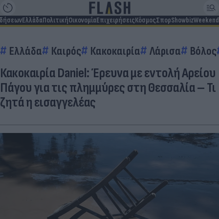
ιδήσεων
Ελλάδα
Πολιτική
Οικονομία
Επιχειρήσεις
Κόσμος
Σπορ
Showbiz
Weekend
Ελλάδα
Καιρός
Κακοκαιρία
Λάρισα
Βόλος
Κακοκαιρία Daniel: Έρευνα με εντολή Αρείου
Πάγου για τις πλημμύρες στη Θεσσαλία – Τι
ζητά η εισαγγελέας