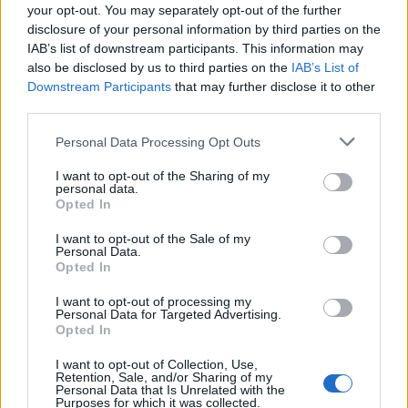
your opt-out. You may separately opt-out of the further
disclosure of your personal information by third parties on the
IAB’s list of downstream participants. This information may
also be disclosed by us to third parties on the
IAB’s List of
Downstream Participants
that may further disclose it to other
third parties.
Στο πιο πάνω πλαίσιο, εκτός των άλλων, με βάση
και τα συνημμένα δημοσιεύματα, θα πρέπει να
Please note that this website/app uses one or more Google
Personal Data Processing Opt Outs
services and may gather and store information including but
διερευνηθεί, κατά λόγο τοπικής σας αρμοδιότητος:
not limited to your visit or usage behaviour. You may click to
I want to opt-out of the Sharing of my
personal data.
grant or deny consent to Google and its third-party tags to
Opted In
1.Ποιά ακριβώς μέτρα έλαβαν, Περιφερειάρχης
use your data for below specified purposes in below Google
consent section.
Θεσσαλίας, αρμόδιοι χωρικοί Αντιπεριφερειάρχες
I want to opt-out of the Sale of my
Personal Data.
Μαγνησίας
, Καρδίτσας, Τρικάλων και Λάρισας,
Opted In
θεματικός Αντιπεριφειάρχης κλιματικής κρίσης και
I want to opt-out of processing my
πολιτικής προστασίας, Δήμαρχος Βόλου και
Personal Data for Targeted Advertising.
Opted In
αρμόδιοι Αντιδήμαρχοι, Δήμαρχος Καρδίτσας και
αρμόδιοι Αντιδήμαρχοι, μετά την κακοκαιρία
I want to opt-out of Collection, Use,
Retention, Sale, and/or Sharing of my
«Ιανός» το 2020, σε επίπεδο πρόληψης, ήτοι
Personal Data that Is Unrelated with the
Purposes for which it was collected.