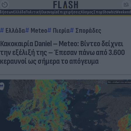
ιδήσεων
Ελλάδα
Πολιτική
Οικονομία
Επιχειρήσεις
Κόσμος
Σπορ
Showbiz
Weekend
Ελλάδα
Meteo
Πιερία
Σποράδες
Κακοκαιρία Daniel – Meteo: Βίντεο δείχνει
την εξέλιξή της – Έπεσαν πάνω από 3.600
κεραυνοί ως σήμερα το απόγευμα