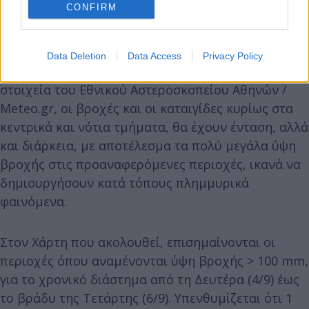
CONFIRM
Data Deletion
Data Access
Privacy Policy
Σύμφωνα με τα τελευταία διαθέσιμα προγνωστικά
στοιχεία του Εθνικού Αστεροσκοπείου Αθηνών /
Meteo.gr, οι βροχές και οι καταιγίδες κυρίως στα
κεντρικά και νότια τμήματα, θα έχουν ένταση, αλλά
και διάρκεια, με αποτέλεσμα τα πολύ μεγάλα ύψη
βροχής στις προαναφερόμενες περιοχές, ικανά να
δημιουργήσουν κατά τόπους πλημμυρικά
φαινόμενα.
Στον Χάρτη που ακολουθεί, επισημαίνονται οι
περιοχές όπου αναμένονται ύψη βροχής > 100 mm,
για το χρονικό διάστημα από τη Δευτέρα (4/9) έως
το βράδυ της Τετάρτης (6/9). Υπενθυμίζεται ότι 1