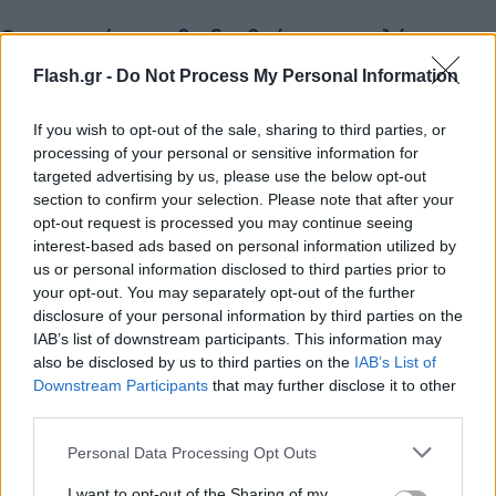
Οι περιοχές που θα δεχθούν τα μεγαλύτερα
ύψη
Flash.gr -
Do Not Process My Personal Information
Η ψυχρή λίμνη στην ανώτερη ατμόσφαιρα σε
If you wish to opt-out of the sale, sharing to third parties, or
processing of your personal or sensitive information for
συνδυασμό με την έντονη μεταφορά υδρατμών
targeted advertising by us, please use the below opt-out
από το Αιγαίο προς την ηπειρωτική χώρα, όπως
section to confirm your selection. Please note that after your
αναφέρθηκε σε πρόσφατη ανακοίνωση του Εθνικού
opt-out request is processed you may continue seeing
interest-based ads based on personal information utilized by
Αστεροσκοπείου Αθηνών / Meteo.gr, από σήμερα
us or personal information disclosed to third parties prior to
Δευτέρα (4/9) και για τις επόμενες ημέρες θα
your opt-out. You may separately opt-out of the further
προκαλέσει ισχυρές βροχές και καταιγίδες σε
disclosure of your personal information by third parties on the
μεγάλο τμήμα της χώρας μας.
IAB’s list of downstream participants. This information may
also be disclosed by us to third parties on the
IAB’s List of
Downstream Participants
that may further disclose it to other
third parties.
Please note that this website/app uses one or more Google
Personal Data Processing Opt Outs
services and may gather and store information including but
not limited to your visit or usage behaviour. You may click to
I want to opt-out of the Sharing of my