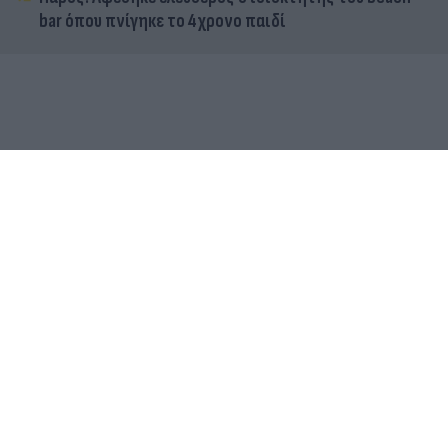
bar όπου πνίγηκε το 4χρονο παιδί