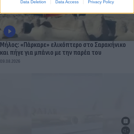
Data Deletion
Data Access
Privacy Policy
Μήλος: «Πάρκαρε» ελικόπτερο στο Σαρακήνικο
και πήγε για μπάνιο με την παρέα του
09.08.2026