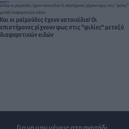
Είδος... πολυτελείας τα κρεατικά: Στα ύψη οι
τιμές στο μοσχάρι - Φόβοι για νέο «ράλι»
ανατιμήσεων
Για να μην μένεις στο σκοτάδι...