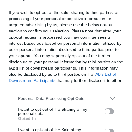
Οδήγηση με σαγιονάρες: Επιτρέπεται
τελικά ή κινδυνεύεις με πρόστιμο;
If you wish to opt-out of the sale, sharing to third parties, or
processing of your personal or sensitive information for
09.08.2026
targeted advertising by us, please use the below opt-out
section to confirm your selection. Please note that after your
opt-out request is processed you may continue seeing
interest-based ads based on personal information utilized by
us or personal information disclosed to third parties prior to
your opt-out. You may separately opt-out of the further
disclosure of your personal information by third parties on the
IAB’s list of downstream participants. This information may
also be disclosed by us to third parties on the
IAB’s List of
Downstream Participants
that may further disclose it to other
third parties.
Please note that this website/app uses one or more Google
Personal Data Processing Opt Outs
services and may gather and store information including but
not limited to your visit or usage behaviour. You may click to
I want to opt-out of the Sharing of my
personal data.
grant or deny consent to Google and its third-party tags to
Opted In
use your data for below specified purposes in below Google
consent section.
I want to opt-out of the Sale of my