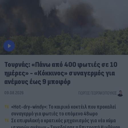
Τουρνάς: «Πάνω από 400 φωτιές σε 10
ημέρες» - «Κόκκινος» συναγερμός για
ανέμους έως 9 μποφόρ
09.08.2026
ΓΙΏΡΓΟΣ ΓΕΩΡΓΑΚΌΠΟΥΛΟΣ
«Hot-dry-windy»: Το καιρικό κοκτέιλ που προκαλεί
συναγερμό για φωτιές το επόμενο 48ωρο
Σε επιφυλακή ο κρατικός μηχανισμός για νέο κύμα
ισχυρών ανέμων - Συνεδρίασε η Επιτροπή Κινδύνου