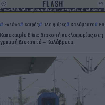
ιδήσεων
Ελλάδα
Πολιτική
Οικονομία
Επιχειρήσεις
Κόσμος
Σπορ
Showbiz
Weekend
Ελλάδα
Καιρός
Πλημμύρες
Καλάβρυτα
Κα
Κακοκαιρία Elias: Διακοπή κυκλοφορίας στη
γραμμή Διακοπτό – Καλάβρυτα