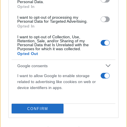
Personal Data.
Opted In
I want to opt-out of processing my
Personal Data for Targeted Advertising.
Opted In
I want to opt-out of Collection, Use,
Retention, Sale, and/or Sharing of my
Personal Data that Is Unrelated with the
Purposes for which it was collected.
Opted Out
Νέα Υόρκη: Στα δικαστήρια ο φόρος «pied-à-
terre» του Μαμντάνι - Πλούσιοι ζητούν πάγωμα
Google consents
της εφαρμογής
I want to allow Google to enable storage
related to advertising like cookies on web or
09.08.2026
device identifiers in apps.
CONFIRM