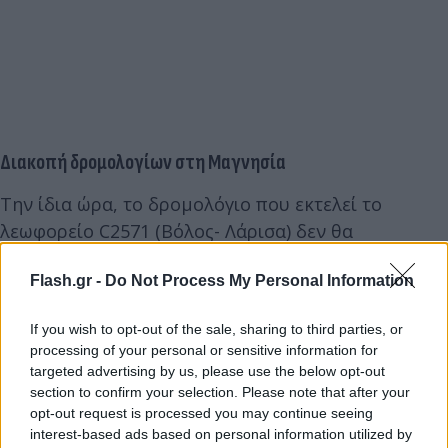
Διακοπή δρομολογίων στη Μαγνησία
Την ίδια ώρα, το δρομολόγιο που εκτελεί το
λεωφορείο C2571 (Βόλος- Λάρισα) δεν θα
πραγματοποιηθεί μετά από εντολή της αστυνομίας
Flash.gr -
Do Not Process My Personal Information
για διακοπή οδικής κυκλοφορίας, λόγω των
έντονων καιρικών φαινομένων.Για τον ίδιο λόγο δε
If you wish to opt-out of the sale, sharing to third parties, or
θα πραγματοποιηθούν τα δρομολόγια που
processing of your personal or sensitive information for
εκτελούν τα λεωφορεία C2572, C2573, C2574 στη
targeted advertising by us, please use the below opt-out
γραμμή Λάρισα – Βόλος – Λάρισα.
section to confirm your selection. Please note that after your
opt-out request is processed you may continue seeing
interest-based ads based on personal information utilized by