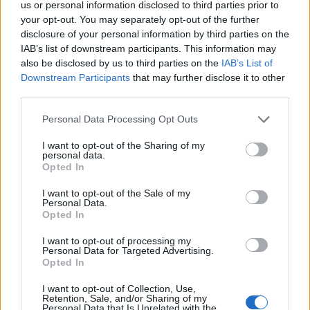
Διακοπή κυκλοφορίας
us or personal information disclosed to third parties prior to
your opt-out. You may separately opt-out of the further
Την ίδια ώρα, έχει διακοπεί προσωρινά η
disclosure of your personal information by third parties on the
κυκλοφορία όλων των οχημάτων:
IAB’s list of downstream participants. This information may
also be disclosed by us to third parties on the
IAB’s List of
Downstream Participants
that may further disclose it to other
στην Π.Ε.Ο. Λάρισας – Βόλου από τον Κόμβο
third parties.
304 ΠΕΒ μέχρι την πόλη του Βόλου σε
Please note that this website/app uses one or more Google
Personal Data Processing Opt Outs
αμφότερα τα ρεύματα κυκλοφορίας (προς
services and may gather and store information including but
Βόλο & προς Λάρισα).
not limited to your visit or usage behaviour. You may click to
I want to opt-out of the Sharing of my
personal data.
grant or deny consent to Google and its third-party tags to
στην Ε.Ο. Βόλου – Φαρσάλων από τη θέση
Opted In
use your data for below specified purposes in below Google
«Κόκκινος» μέχρι τις Μικροθήβες σε
consent section.
I want to opt-out of the Sale of my
αμφότερα τα ρεύματα κυκλοφορίας (προς
Personal Data.
Μικροθήβες & προς Βόλο).
Opted In
I want to opt-out of processing my
Αποκλεισμένο το χωριό Παλαιοχώρι
Personal Data for Targeted Advertising.
Opted In
I want to opt-out of Collection, Use,
Την ίδια ώρα, αποκλεισμένο είναι το χωριό
Retention, Sale, and/or Sharing of my
Personal Data that Is Unrelated with the