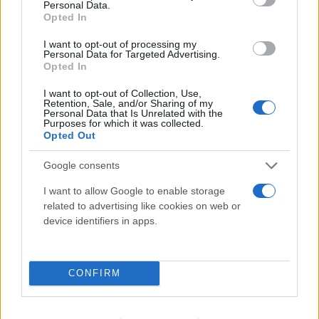
Ειδήσεων ο πρόεδρος της Τοπικής Κοινότητας
Personal Data.
Opted In
Παλαμά κ. Δημήτρης Τσιγαρδάς, η κατάσταση μέχρι
τώρα είναι πιο ήπια και ήρεμη σε σχέση με την
I want to opt-out of processing my
Personal Data for Targeted Advertising.
κακοκαιρία Daniel, κατά την οποία ο Δήμος Παλαμά
Opted In
είχε τα περισσότερα προβλήματα με
I want to opt-out of Collection, Use,
ανυπολόγιστες καταστροφές, καθώς δέχθηκε τον
Retention, Sale, and/or Sharing of my
Personal Data that Is Unrelated with the
μεγαλύτερο όγκο βροχής.
Purposes for which it was collected.
Opted Out
Σημειώνεται πως το τοπικό συντονιστικό όργανο
Google consents
του Δήμου Παλαμά, όπως ανακοινώθηκε,
I want to allow Google to enable storage
συνεδρίασε και καθόρισε τις θέσεις συγκέντρωσης
related to advertising like cookies on web or
των κατοίκων κάθε κοινότητας για το ενδεχόμενο
device identifiers in apps.
πλημύρας. Αποφασίστηκε ότι εφόσον απαιτηθεί
εκκένωση οικισμού/ών λόγω σοβαρών
CONFIRM
πλημμυρικών φαινομένων, όσο το δυνατόν
περισσότεροι πολίτες να φιλοξενηθούν στα
ψηλότερα σπίτια και οι υπόλοιποι να φύγουν από