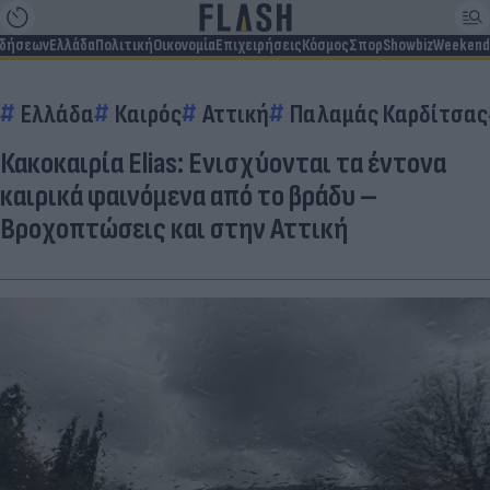
ιδήσεων
Ελλάδα
Πολιτική
Οικονομία
Επιχειρήσεις
Κόσμος
Σπορ
Showbiz
Weekend
Ελλάδα
Καιρός
Αττική
Παλαμάς Καρδίτσας
Κακοκαιρία Elias: Ενισχύονται τα έντονα
καιρικά φαινόμενα από το βράδυ –
Βροχοπτώσεις και στην Αττική