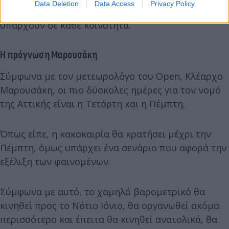
Data Deletion
Data Access
Privacy Policy
τα σπίτια τους στις προκαθορισμένες θέσεις που
υπάρχουν σε κάθε κοινότητα.
Η πρόγνωση Μαρουσάκη
Σύμφωνα με τον μετεωρολόγο του Open, Κλέαρχο
Μαρουσάκη, οι πιο δύσκολες ημέρες για τον νομό
της Αττικής είναι η Τετάρτη και η Πέμπτη.
Όπως είπε, η κακοκαιρία θα κρατήσει μέχρι την
Πέμπτη, όμως υπάρχει ένα σενάριο που αφορά την
εξέλιξη των φαινομένων.
Σύμφωνα με αυτό, το χαμηλό βαρομετρικό θα
κινηθεί προς το Νότιο Ιόνιο, θα οργανωθεί ακόμα
περισσότερο και έπειτα θα κινηθεί ανατολικά, θα