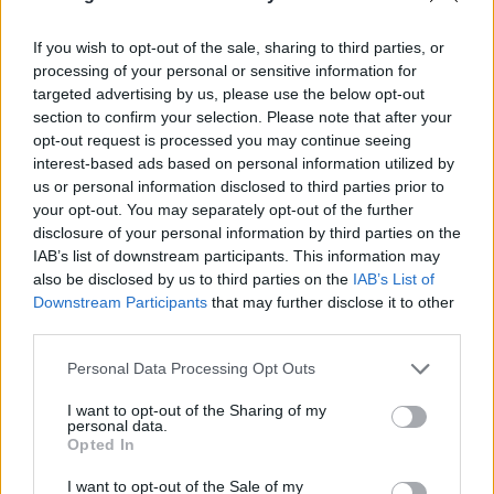
Λαμιέων, Μακρακώμης, Δομοκού και Στυλίδας ήταν
If you wish to opt-out of the sale, sharing to third parties, or
κλειστά όπως επίσης θα παραμείνουν κλειστά και
processing of your personal or sensitive information for
την αυριανή ημέρα για προληπτικούς λόγους.
targeted advertising by us, please use the below opt-out
section to confirm your selection. Please note that after your
opt-out request is processed you may continue seeing
Σύμφωνα με σχετικές ανακοινώσεις των
interest-based ads based on personal information utilized by
διευθύνσεων εκπαίδευσης τα μαθήματα θα
us or personal information disclosed to third parties prior to
διεξαχθούν με τηλεκπαίδευση.
your opt-out. You may separately opt-out of the further
disclosure of your personal information by third parties on the
IAB’s list of downstream participants. This information may
Σε επιφυλακή οι κάτοικοι του Παλαμά Καρδίτσας
also be disclosed by us to third parties on the
IAB’s List of
Downstream Participants
that may further disclose it to other
Σε επιφυλακή, διατηρώντας παράλληλα την
third parties.
πρέπουσα ψυχραιμία, είναι οι κάτοικοι του
Please note that this website/app uses one or more Google
Personal Data Processing Opt Outs
Παλαμά, μετά τα όσα καταστροφικά βίωσαν με την
services and may gather and store information including but
κακοκαιρία Daniel τις τελευταίες ημέρες, και ενόψει
not limited to your visit or usage behaviour. You may click to
I want to opt-out of the Sharing of my
personal data.
grant or deny consent to Google and its third-party tags to
της επέλασης της νέας κακοκαιρίας «Elias». Όπως
Opted In
use your data for below specified purposes in below Google
τονίζει στο Αθηναϊκό-Μακεδονικό Πρακτορείο
consent section.
I want to opt-out of the Sale of my