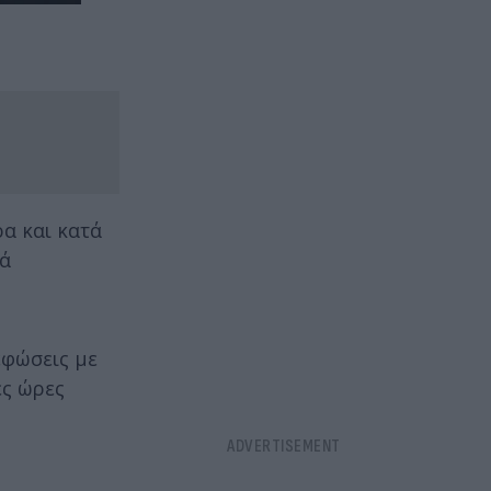
ρα και κατά
κά
εφώσεις με
ές ώρες