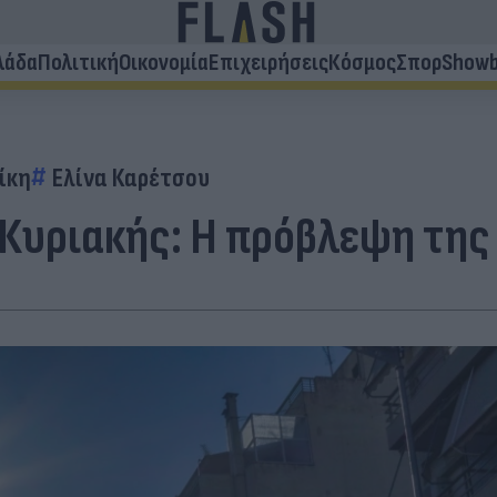
λάδα
Πολιτική
Οικονομία
Επιχειρήσεις
Κόσμος
Σπορ
Showb
ίκη
Ελίνα Καρέτσου
 Κυριακής: Η πρόβλεψη της