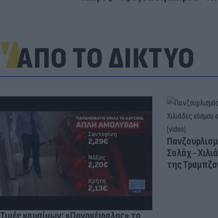
ΑΠΟ ΤΟ ΔΙΚΤΥΟ
Πανζουρλισμ
Σαλάχ - Χιλι
της Τραμπζον
Τιμές καυσίμων: «Πονοκέφαλος» το