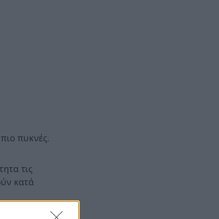
πιο πυκνές.
τητα τις
ούν κατά