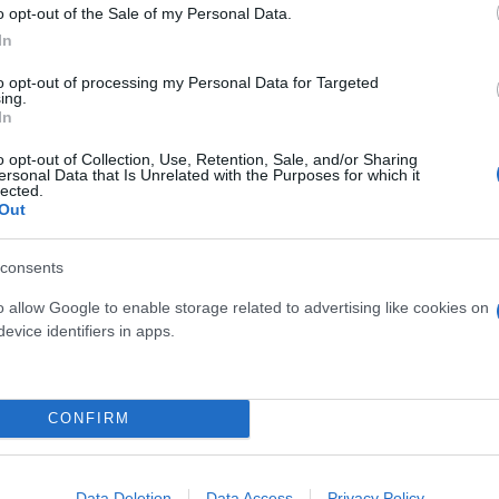
o opt-out of the Sale of my Personal Data.
ες τοπικές νεφώσεις πρόσκαιρα και κατά τόπους πιο
In
 πρωινές ώρες. Η θερμοκρασία θα κυμανθεί από 18 έ
to opt-out of processing my Personal Data for Targeted
πό νότιες-νοτιοανατολικές διευθύνσεις 3 έως 4 και
ing.
In
o opt-out of Collection, Use, Retention, Sale, and/or Sharing
ersonal Data that Is Unrelated with the Purposes for which it
lected.
Out
consents
o allow Google to enable storage related to advertising like cookies on
evice identifiers in apps.
CONFIRM
Data Deletion
Data Access
Privacy Policy