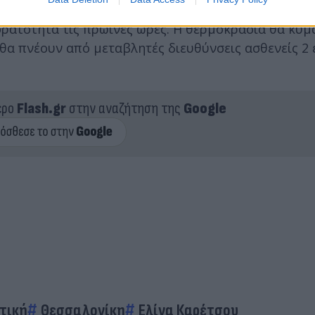
ώσεις πρόσκαιρα αυξημένες τις πρωινές ώρες, με αρ
ορατότητα τις πρωινές ώρες. Η θερμοκρασία θα κυμ
θα πνέουν από μεταβλητές διευθύνσεις ασθενείς 2 
ερο
Flash.gr
στην αναζήτηση της
Google
τική
Θεσσαλονίκη
Ελίνα Καρέτσου