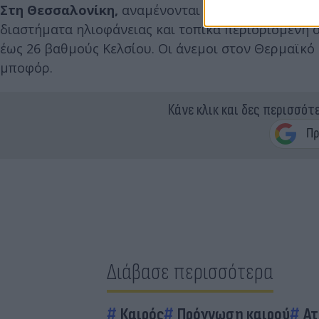
Στη Θεσσαλονίκη,
αναμένονται λίγες τοπικές νεφ
διαστήματα ηλιοφάνειας και τοπικά περιορισμένη 
έως 26 βαθμούς Κελσίου. Οι άνεμοι στον Θερμαϊκό 
μποφόρ.
Κάνε κλικ και δες περισσότ
Διάβασε περισσότερα
Καιρός
Πρόγνωση καιρού
Ατ