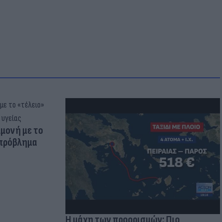
μμονή με το
 πρόβλημα
Η μάχη των προορισμών: Πιο