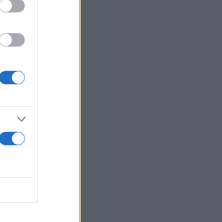
 αυξημένες,
ως 27 και
 πρόσκαιρα