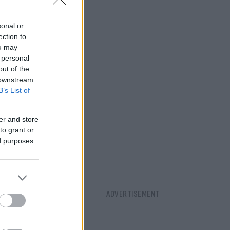
sonal or
ection to
ou may
 personal
out of the
 downstream
B’s List of
er and store
to grant or
ed purposes
α βόρεια σε
με 29