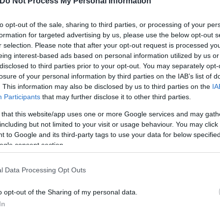
Do Not Process My Personal Information
to opt-out of the sale, sharing to third parties, or processing of your per
formation for targeted advertising by us, please use the below opt-out s
r selection. Please note that after your opt-out request is processed y
eing interest-based ads based on personal information utilized by us or
disclosed to third parties prior to your opt-out. You may separately opt-
losure of your personal information by third parties on the IAB’s list of
. This information may also be disclosed by us to third parties on the
IA
Participants
that may further disclose it to other third parties.
 that this website/app uses one or more Google services and may gath
including but not limited to your visit or usage behaviour. You may click 
 to Google and its third-party tags to use your data for below specifi
ogle consent section.
ικοί 4 με 5 μποφόρ στρεφόμενοι σταδιακά και από τ
ουν από νότιες διευθύνσεις 3 με 5 μποφόρ.
l Data Processing Opt Outs
και θα φτάσει στις περισσότερες περιοχές τους 26 
o opt-out of the Sharing of my personal data.
θμούς Κελσίου.
In