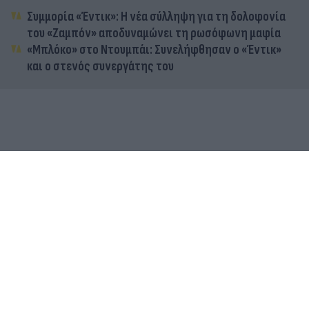
Συμμορία «Έντικ»: Η νέα σύλληψη για τη δολοφονία
του «Ζαμπόν» αποδυναμώνει τη ρωσόφωνη μαφία
«Μπλόκο» στο Ντουμπάι: Συνελήφθησαν ο «Έντικ»
και ο στενός συνεργάτης του