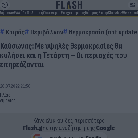
ιδήσεων
Ελλάδα
Πολιτική
Οικονομία
Επιχειρήσεις
Κόσμος
Σπορ
Showbiz
Weekend
Καιρός
Περιβάλλον
θερμοκρασία (not update
Καύσωνας: Με υψηλές θερμοκρασίες θα
κυλήσει και η Τετάρτη – Οι περιοχές που
επηρεάζονται
26.07.2022 21:50
Ηλίας
Λιβάνιος
Κάνε κλικ και δες περισσότερο
Flash.gr
στην αναζήτηση της
Google