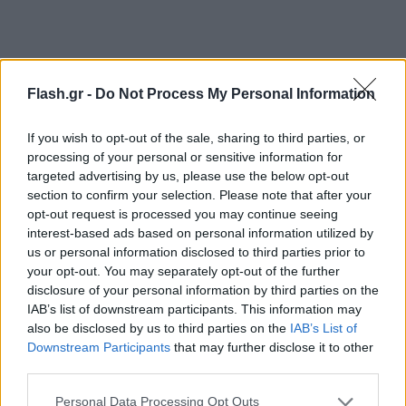
Οι άνεμοι θα πνέουν στο Αιγαίο γενικά από βόρειες
Flash.gr -
Do Not Process My Personal Information
διευθύνσεις εώς 5-6 μποφόρ, ενώ στο Ιόνιο από
δυτικές γενικά διευθύνσεις έως 2-3 μποφόρ.
If you wish to opt-out of the sale, sharing to third parties, or
processing of your personal or sensitive information for
targeted advertising by us, please use the below opt-out
Αττική
section to confirm your selection. Please note that after your
opt-out request is processed you may continue seeing
interest-based ads based on personal information utilized by
us or personal information disclosed to third parties prior to
your opt-out. You may separately opt-out of the further
disclosure of your personal information by third parties on the
IAB’s list of downstream participants. This information may
also be disclosed by us to third parties on the
IAB’s List of
Downstream Participants
that may further disclose it to other
third parties.
Please note that this website/app uses one or more Google
Personal Data Processing Opt Outs