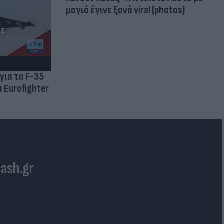
μαγιό έγινε ξανά viral (photos)
για τα F-35
 Eurofighter
lash.gr