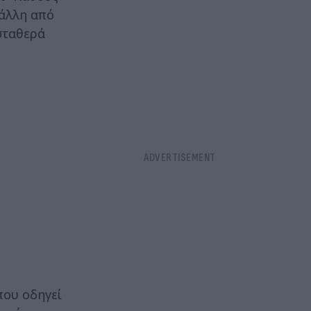
 άλλη από
σταθερά
που οδηγεί