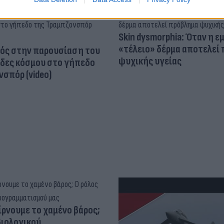
Skin dysmorphia: Όταν η ε
«τέλειο» δέρμα αποτελεί
ός στην παρουσίαση του
ψυχικής υγείας
άδες κόσμου στο γήπεδο
σπόρ (video)
ίρνουμε το χαμένο βάρος;
βιολογικού