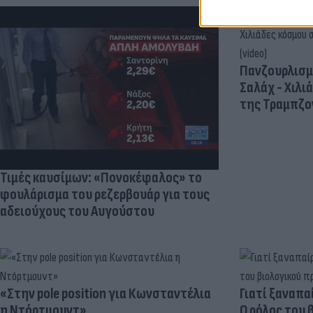
Πανζουρλισμ
Σαλάχ - Χιλι
της Τραμπζον
Τιμές καυσίμων: «Πονοκέφαλος» το
φουλάρισμα του ρεζερβουάρ για τους
αδειούχους του Αυγούστου
«Στην pole position για Κωνσταντέλια
Γιατί ξαναπα
η Ντόρτμουντ»
Ο ρόλος του 