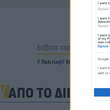
I want t
Opted 
I want 
Advertis
Opted 
I want t
of my P
was col
Διάβασε περισσότερα
Opted 
Google 
Πολιτική
KKE
παρακολουθή
I want t
web or d
ΑΠΟ ΤΟ ΔΙΚΤΥΟ