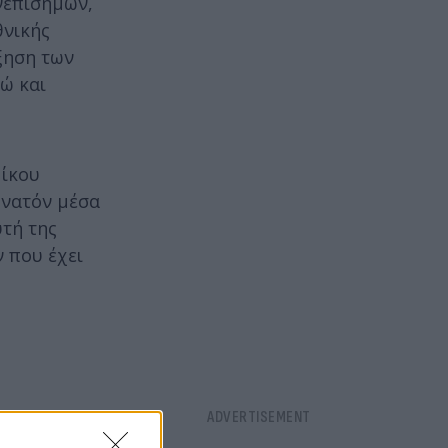
νεπίσημων,
θνικής
ξηση των
δώ και
Νίκου
υνατόν μέσα
υτή της
 που έχει