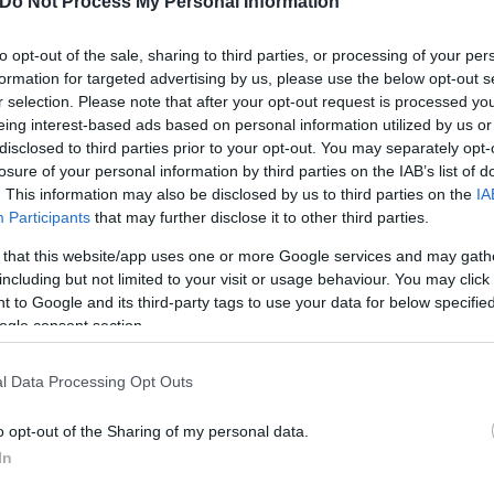
Do Not Process My Personal Information
to opt-out of the sale, sharing to third parties, or processing of your per
formation for targeted advertising by us, please use the below opt-out s
r selection. Please note that after your opt-out request is processed y
eing interest-based ads based on personal information utilized by us or
disclosed to third parties prior to your opt-out. You may separately opt-
losure of your personal information by third parties on the IAB’s list of
. This information may also be disclosed by us to third parties on the
IA
η της ΝΔ με προτάσεις περί «εγγυήσεων», «φίλτρων
Participants
that may further disclose it to other third parties.
από τα κόμματα που έχουν συνδιαμορφώσει το σημ
 that this website/app uses one or more Google services and may gath
δράση του και τις πολιτικές επιλογές του, να υπερα
including but not limited to your visit or usage behaviour. You may click 
ομιμότητα» της καταστολής, του αυταρχισμού, των
 to Google and its third-party tags to use your data for below specifi
 του κεφαλαίου».
ogle consent section.
l Data Processing Opt Outs
o opt-out of the Sharing of my personal data.
ερο
Flash.gr
στην αναζήτηση της
Google
In