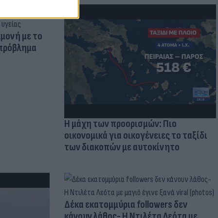
μμονή με το
 πρόβλημα
Η μάχη των προορισμών: Πιο
οικονομικά για οικογένειες το ταξίδι
των διακοπών με αυτοκίνητο
Δέκα εκατομμύρια followers δεν
κάνουν λάθος- Η Ντιλέτα Λεότα με