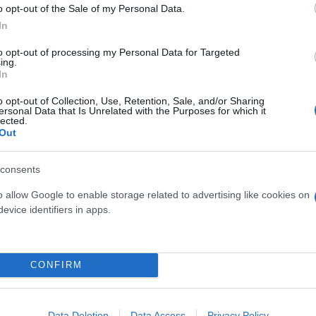
o opt-out of the Sale of my Personal Data.
In
to opt-out of processing my Personal Data for Targeted
ing.
In
o opt-out of Collection, Use, Retention, Sale, and/or Sharing
ersonal Data that Is Unrelated with the Purposes for which it
lected.
Out
consents
σεις
o allow Google to enable storage related to advertising like cookies on
evice identifiers in apps.
CONFIRM
Data Deletion
Data Access
Privacy Policy