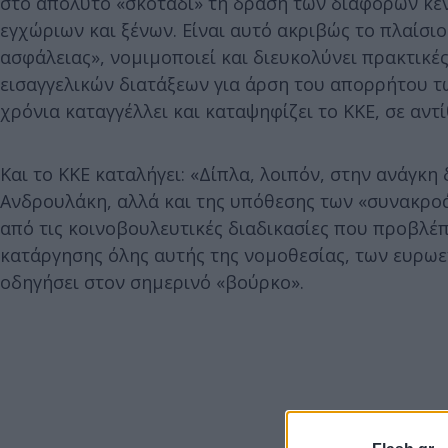
στο απόλυτο «σκοτάδι» τη δράση των διάφορων κέ
εγχώριων και ξένων. Είναι αυτό ακριβώς το πλαίσιο
ασφάλειας», νομιμοποιεί και διευκολύνει πρακτι
εισαγγελικών διατάξεων για άρση του απορρήτου τω
χρόνια καταγγέλλει και καταψηφίζει το ΚΚΕ, σε αν
Και το ΚΚΕ καταλήγει: «Δίπλα, λοιπόν, στην ανάγ
Ανδρουλάκη, αλλά και της υπόθεσης των «συνακροά
από τις κοινοβουλευτικές διαδικασίες που προβλέ
κατάργησης όλης αυτής της νομοθεσίας, των ευρω
οδηγήσει στον σημερινό «βούρκο».