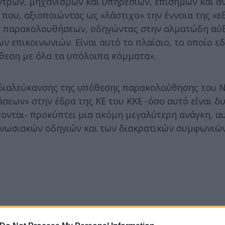
ντρων, μηχανισμών και υπηρεσιών, επίσημων και α
 που, αξιοποιώντας ως «λάστιχο» την έννοια της «ε
κές παρακολουθήσεων, οδηγώντας στην αλματώδη αύ
ν επικοινωνιών. Είναι αυτό το πλαίσιο, το οποίο ε
τίθεση με όλα τα υπόλοιπα κόμματα».
κη διαλεύκανσης της υπόθεσης παρακολούθησης του 
σεων» στην έδρα της ΚΕ του ΚΚΕ -όσο αυτό είναι δ
πονται- προκύπτει μια ακόμη μεγαλύτερη ανάγκη, α
ενωσιακών οδηγιών και των διακρατικών συμφωνιών