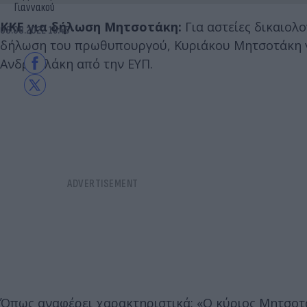
Γιαννακού
ΚΚΕ για δήλωση Μητσοτάκη:
Για αστείες δικαιολ
08.08.2022 15:45
δήλωση του πρωθυπουργού, Κυριάκου Μητσοτάκη γ
Ανδρουλάκη από την ΕΥΠ.
Όπως αναφέρει χαρακτηριστικά: «Ο κύριος Μητσοτά