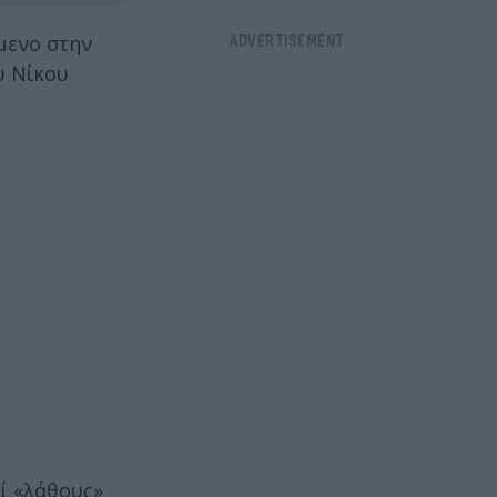
μενο στην
υ Νίκου
ί «λάθους»