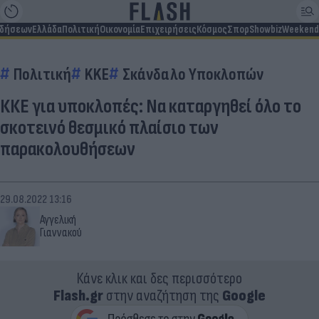
ιδήσεων
Ελλάδα
Πολιτική
Οικονομία
Επιχειρήσεις
Κόσμος
Σπορ
Showbiz
Weekend
Πολιτική
KKE
Σκάνδαλο Υποκλοπών
ΚΚΕ για υποκλοπές: Να καταργηθεί όλο το
σκοτεινό θεσμικό πλαίσιο των
παρακολουθήσεων
29.08.2022 13:16
Αγγελική
Γιαννακού
Κάνε κλικ και δες περισσότερο
Flash.gr
στην αναζήτηση της
Google