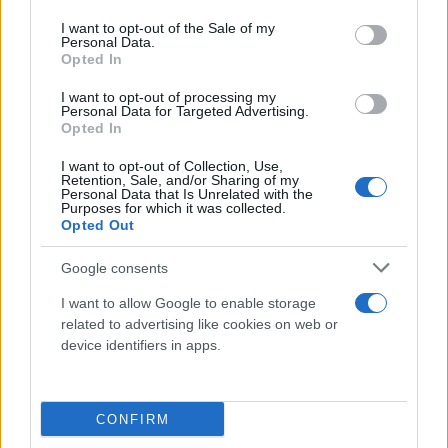
use your data for below specified purposes in below Google
μαζικές παρακολουθήσεις». Και ότι, εν τέλει, «το
consent section.
I want to opt-out of the Sale of my
θεσμικό πλαίσιο μένει εκτός της αντιπαράθεσης
Personal Data.
ΝΔ, ΣΥΡΙΖΑ και ΠΑΣΟΚ, διότι το ψήφισαν».
Opted In
I want to opt-out of processing my
Personal Data for Targeted Advertising.
Opted In
I want to opt-out of Collection, Use,
Retention, Sale, and/or Sharing of my
Personal Data that Is Unrelated with the
Purposes for which it was collected.
Opted Out
Google consents
I want to allow Google to enable storage
related to advertising like cookies on web or
device identifiers in apps.
CONFIRM