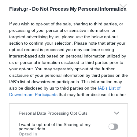
Flash.gr -
Do Not Process My Personal Information
If you wish to opt-out of the sale, sharing to third parties, or
processing of your personal or sensitive information for
targeted advertising by us, please use the below opt-out
section to confirm your selection. Please note that after your
Ανέφερε ακόμη πως «το 2020 γίνονταν 38 άρσεις
opt-out request is processed you may continue seeing
απορρήτου την ημέρα και τα τελευταία χρόνια
interest-based ads based on personal information utilized by
us or personal information disclosed to third parties prior to
έγιναν πάνω από 100.000 ‘επισυνδέσεις' και αν
your opt-out. You may separately opt-out of the further
προστεθούν και οι επαφές των τηλεφώνων αυτών
disclosure of your personal information by third parties on the
τότε πρόκειται για εκατομμύρια τηλεφωνικών
IAB’s list of downstream participants. This information may
παρακολουθήσεων».
also be disclosed by us to third parties on the
IAB’s List of
Downstream Participants
that may further disclose it to other
third parties.
Το συμπέρασμα που βγαίνει, υποστήριξε ο Γιάννης
Please note that this website/app uses one or more Google
Personal Data Processing Opt Outs
Δελής, είναι πως «ένα σκοτεινό θεσμικό πλαίσιο
services and may gather and store information including but
από νόμους, οδηγίες της ΕΕ και διακρατικές
not limited to your visit or usage behaviour. You may click to
I want to opt-out of the Sharing of my
personal data.
συμφωνίες επιτρέπουν στις κυβερνήσεις να κάνουν
grant or deny consent to Google and its third-party tags to
Opted In