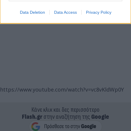
Data Deletion
Data Access
Privacy Policy
https://www.youtube.com/watch?v=vc8vKldWp0Y
Κάνε κλικ και δες περισσότερο
Flash.gr
στην αναζήτηση της
Google