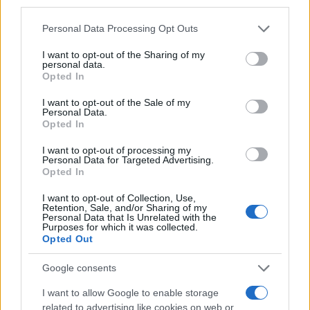
εγκληματικής πολιτικής
third parties.
Please note that this website/app uses one or more Google
Personal Data Processing Opt Outs
Νωρίτερα, ο βουλευτής του ΚΚΕ Γιάννης Γκιόγκας,
services and may gather and store information including but
not limited to your visit or usage behaviour. You may click to
I want to opt-out of the Sharing of my
αναφερόμενος στο τραγικό συμβάν με την πτώση
personal data.
grant or deny consent to Google and its third-party tags to
του Καναντέρ στην Κάρυστο, υπογράμμισε πως
Opted In
use your data for below specified purposes in below Google
τόσο αυτό όσο και άλλα τέτοια περιστατικά «δεν
consent section.
I want to opt-out of the Sale of my
Personal Data.
μπορεί να γίνονται αποδεκτά ως απλά ατυχήματα,
Opted In
αλλά αποτελούν συνέπειες μιας εγκληματικής
πολιτικής, που ακολουθούν τόσο η τωρινή
I want to opt-out of processing my
Personal Data for Targeted Advertising.
κυβέρνηση, όσο και οι προηγούμενες».
Opted In
I want to opt-out of Collection, Use,
Retention, Sale, and/or Sharing of my
Personal Data that Is Unrelated with the
Purposes for which it was collected.
Opted Out
Google consents
I want to allow Google to enable storage
related to advertising like cookies on web or