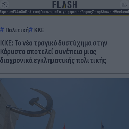
ιδήσεων
Ελλάδα
Πολιτική
Οικονομία
Επιχειρήσεις
Κόσμος
Σπορ
Showbiz
Weekend
Πολιτική
KKE
ΚΚΕ: Το νέο τραγικό δυστύχημα στην
Κάρυστο αποτελεί συνέπεια μιας
διαχρονικά εγκληματικής πολιτικής