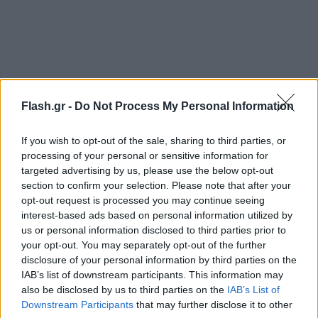
Flash.gr -
Do Not Process My Personal Information
If you wish to opt-out of the sale, sharing to third parties, or
Το ΚΚΕ τονίζει πως το νέο αυτό τραγικό
processing of your personal or sensitive information for
δυστύχημα, «του οποίου τα αίτια πρέπει άμεσα να
targeted advertising by us, please use the below opt-out
διερευνηθούν, αποτελεί συνέπεια μιας διαχρονικά
section to confirm your selection. Please note that after your
εγκληματικής πολιτικής και αναδεικνύει όχι μόνο
opt-out request is processed you may continue seeing
interest-based ads based on personal information utilized by
τις δύσκολες συνθήκες της πυρόσβεσης, αλλά και
us or personal information disclosed to third parties prior to
την έλλειψη όλων των αναγκαίων μέτρων για να μη
your opt-out. You may separately opt-out of the further
χάνονται ανθρώπινες ζωές».
disclosure of your personal information by third parties on the
IAB’s list of downstream participants. This information may
also be disclosed by us to third parties on the
IAB’s List of
Γκιόκας στη Βουλή: Η πτώση του Καναντέρ συνέπεια
Downstream Participants
that may further disclose it to other