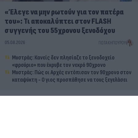
«Έλεγε να μην ρωτούν για τον πατέρα
του»: Τι αποκαλύπτει στον FLASH
συγγενής του 55χρονου ξενοδόχου
05.08.2026
ΓΙΏΤΑ ΚΗΠΟΥΡΟΎ
Μυστράς: Κανείς δεν πλησίαζε το ξενοδοχείο
«φρούριο» που έκρυβε τον νεκρό 90χρονο
Μυστράς: Πώς οι Αρχές εντόπισαν τον 90χρονο στον
καταψύκτη - Ο γιος προσπάθησε να τους ξεγελάσει