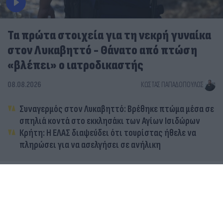
Τα πρώτα στοιχεία για τη νεκρή γυναίκα
στον Λυκαβηττό - Θάνατο από πτώση
«βλέπει» ο ιατροδικαστής
08.08.2026
ΚΏΣΤΑΣ ΠΑΠΑΔΌΠΟΥΛΟΣ
Συναγερμός στον Λυκαβηττό: Βρέθηκε πτώμα μέσα σε
σπηλιά κοντά στο εκκλησάκι των Αγίων Ισιδώρων
Κρήτη: Η ΕΛΑΣ διαψεύδει ότι τουρίστας ήθελε να
πληρώσει για να ασελγήσει σε ανήλικη