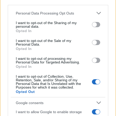
third parties.
Please note that this website/app uses one or more Google
Personal Data Processing Opt Outs
services and may gather and store information including but
not limited to your visit or usage behaviour. You may click to
I want to opt-out of the Sharing of my
personal data.
grant or deny consent to Google and its third-party tags to
Opted In
use your data for below specified purposes in below Google
consent section.
I want to opt-out of the Sale of my
Personal Data.
Opted In
I want to opt-out of processing my
Personal Data for Targeted Advertising.
Opted In
I want to opt-out of Collection, Use,
Retention, Sale, and/or Sharing of my
Personal Data that Is Unrelated with the
Purposes for which it was collected.
Opted Out
Google consents
I want to allow Google to enable storage