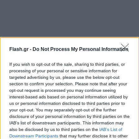
Flash.gr -
Do Not Process My Personal Information
If you wish to opt-out of the sale, sharing to third parties, or
Η 36χρονη μητέρα, με καταγωγή από τη Σερβία,
processing of your personal or sensitive information for
συνελήφθη το βράδυ της Κυριακής, 17 Ιουλίου,
targeted advertising by us, please use the below opt-out
section to confirm your selection. Please note that after your
όταν έγινε η καταγγελία και οδηγήθηκε στον
opt-out request is processed you may continue seeing
εισαγγελέα, κατηγορούμενη για έκθεση ανηλίκων
interest-based ads based on personal information utilized by
σε κίνδυνο.
us or personal information disclosed to third parties prior to
your opt-out. You may separately opt-out of the further
disclosure of your personal information by third parties on the
IAB’s list of downstream participants. This information may
also be disclosed by us to third parties on the
IAB’s List of
Downstream Participants
that may further disclose it to other