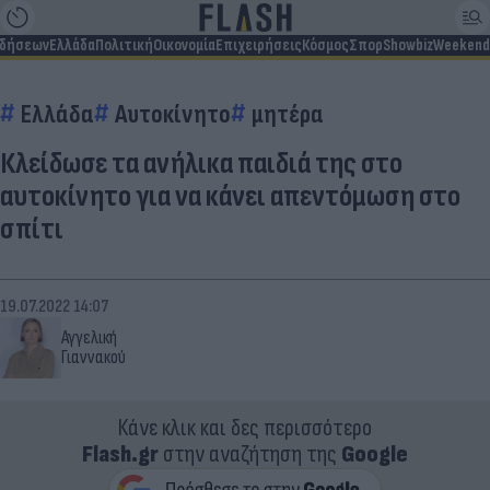
ιδήσεων
Ελλάδα
Πολιτική
Οικονομία
Επιχειρήσεις
Κόσμος
Σπορ
Showbiz
Weekend
Ελλάδα
Αυτοκίνητο
μητέρα
Κλείδωσε τα ανήλικα παιδιά της στο
αυτοκίνητο για να κάνει απεντόμωση στο
σπίτι
19.07.2022 14:07
Αγγελική
Γιαννακού
Κάνε κλικ και δες περισσότερο
Flash.gr
στην αναζήτηση της
Google