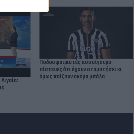
Ποδοσφαιριστές που σίγουρα
πίστευες ότι έχουν σταματήσει κι
όμως παίζουν ακόμα μπάλα
 Αιγαίο:
με