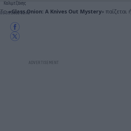
Καλιμτζάκης
Το
«Glass Onion: A Knives Out Mystery
» παίζεται 
09.09.2022 01:41