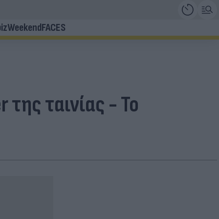
iz
Weekend
FACES
r της ταινίας - Το