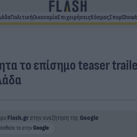
λάδα
Πολιτική
Οικονομία
Επιχειρήσεις
Κόσμος
Σπορ
Showb
τα το επίσημο teaser traile
λάδα
ερο
Flash.gr
στην αναζήτηση της
Google