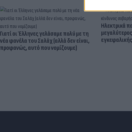
Ηλεκτρικά πα
μεγαλύτερος
Γιατί οι Έλληνες γελάσαμε πολύ με τη
εγκεφαλική
νέα φανέλα του Σαλάχ (αλλά δεν είναι,
προφανώς, αυτό που νομίζουμε)