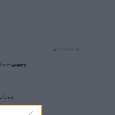
λληνικά χρώματα.
μένους