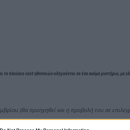
 και το πλούσιο cast ηθοποιών οδηγούνται σε ένα ακόμα μυστήριο, με ε
κεμβρίου
(θα προηγηθεί και η προβολή του σε επιλεγ