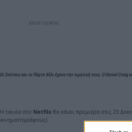
Οι Σπέτσες και το Πόρτο Χέλι έχουν την τιμητική τους. Ο Daniel Craig
H ταινία στο
Netflix
θα κάνει πρεμιέρα στις 23 Δε
κινηματογράφους).