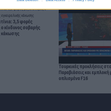
τίνια: 3,5 φορές
 ο κίνδυνος σοβαρής
ς κάκωσης
Τουρκικές προκλήσεις στο
Παραβιάσεις και εμπλοκή 
οπλισμένα F16