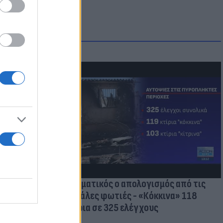
οικίδια! Οι
 στις
τικών ειδών
Δραματικός ο απολογισμός από τις
μεγάλες φωτιές - «Κόκκινα» 118
κτίρια σε 325 ελέγχους