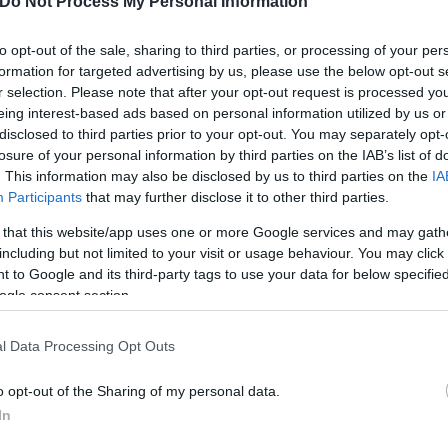
Do Not Process My Personal Information
to opt-out of the sale, sharing to third parties, or processing of your per
formation for targeted advertising by us, please use the below opt-out s
ερο
Flash.gr
στην αναζήτηση της
Google
r selection. Please note that after your opt-out request is processed y
eing interest-based ads based on personal information utilized by us or
disclosed to third parties prior to your opt-out. You may separately opt-
losure of your personal information by third parties on the IAB’s list of
. This information may also be disclosed by us to third parties on the
IA
Participants
that may further disclose it to other third parties.
 that this website/app uses one or more Google services and may gath
including but not limited to your visit or usage behaviour. You may click 
 to Google and its third-party tags to use your data for below specifi
ogle consent section.
l Data Processing Opt Outs
o opt-out of the Sharing of my personal data.
In