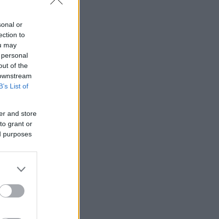
sonal or
ection to
ou may
 personal
out of the
 downstream
B’s List of
er and store
to grant or
ed purposes