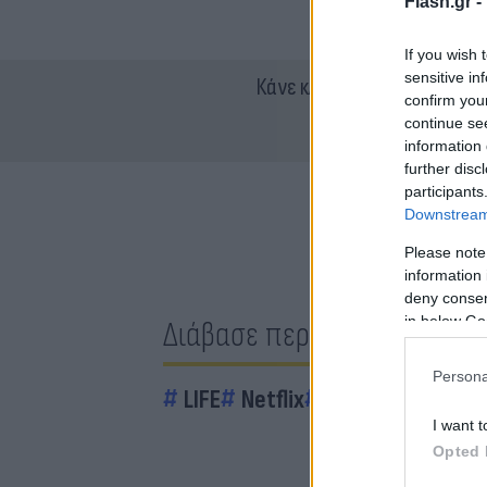
Flash.gr -
If you wish 
sensitive in
Κάνε κλικ και δες περισσότ
confirm you
continue se
information 
further disc
participants
Downstream 
Please note
information 
deny consent
in below Go
Διάβασε περισσότερα
Persona
LIFE
Netflix
Showbiz
I want t
Opted 