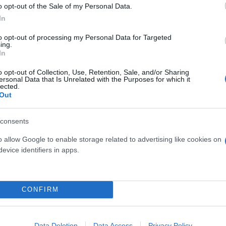
o opt-out of the Sale of my Personal Data.
In
to opt-out of processing my Personal Data for Targeted
ing.
In
o opt-out of Collection, Use, Retention, Sale, and/or Sharing
ersonal Data that Is Unrelated with the Purposes for which it
lected.
Out
τον θεό» - Η κυρία Μέσι
Και οι μαϊμούδες έχουν κατ
 στο Instagram, την
επιστήμονες ρίχνουν φως
consents
ι η σύντροφος του
"φιλίες" μεταξύ διαφορε
o allow Google to enable storage related to advertising like cookies on
hoto)
evice identifiers in apps.
CONFIRM
Data Deletion
Data Access
Privacy Policy