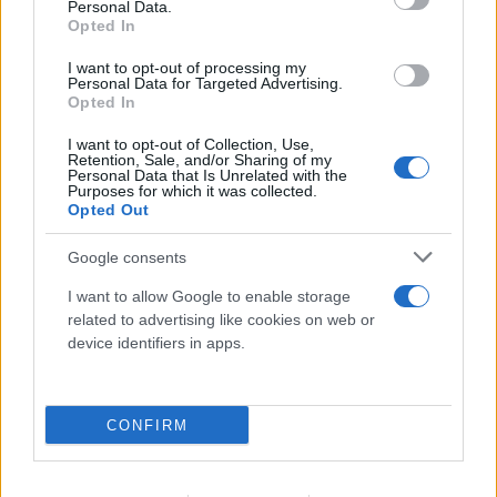
Personal Data.
Τρομερή στιγμή αλληλεγγύης: Λουόμενοι στήνουν
Opted In
ανθρώπινη αλυσίδα για να βρουν 2χρονο που
I want to opt-out of processing my
χάθηκε
Personal Data for Targeted Advertising.
Opted In
06.08.2026
ΜΑΡΊΑ ΚΑΤΡΙΝΆΚΗ
I want to opt-out of Collection, Use,
Retention, Sale, and/or Sharing of my
Personal Data that Is Unrelated with the
Purposes for which it was collected.
Opted Out
Google consents
I want to allow Google to enable storage
related to advertising like cookies on web or
device identifiers in apps.
CONFIRM