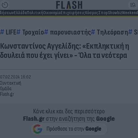
ιδήσεων
Ελλάδα
Πολιτική
Οικονομία
Επιχειρήσεις
Κόσμος
Σπορ
Showbiz
Weekend
LIFE
Τροχαίο
παρουσιαστής
Τηλεόραση
S
Κωνσταντίνος Αγγελίδης: «Εκπληκτική η
δουλειά που έχει γίνει» - Όλα τα νεότερα
07.02.2024 16:02
Συντακτική
Ομάδα
Flash.gr
Κάνε κλικ και δες περισσότερο
Flash.gr
στην αναζήτηση της
Google