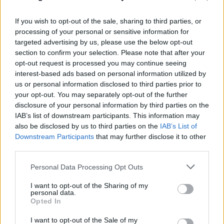
If you wish to opt-out of the sale, sharing to third parties, or
Ναύπλιο: Προφυλακιστέοι οι δύο Ινδοί για τη
processing of your personal or sensitive information for
δολοφονία του ψυχολόγου
targeted advertising by us, please use the below opt-out
section to confirm your selection. Please note that after your
06.08.2026
opt-out request is processed you may continue seeing
interest-based ads based on personal information utilized by
us or personal information disclosed to third parties prior to
your opt-out. You may separately opt-out of the further
disclosure of your personal information by third parties on the
IAB’s list of downstream participants. This information may
also be disclosed by us to third parties on the
IAB’s List of
Downstream Participants
that may further disclose it to other
third parties.
Please note that this website/app uses one or more Google
Personal Data Processing Opt Outs
services and may gather and store information including but
not limited to your visit or usage behaviour. You may click to
I want to opt-out of the Sharing of my
personal data.
grant or deny consent to Google and its third-party tags to
Opted In
use your data for below specified purposes in below Google
consent section.
I want to opt-out of the Sale of my