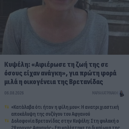
Κυψέλη: «Αφιέρωσε τη ζωή της σε
όσους είχαν ανάγκη», για πρώτη φορά
μιλά η οικογένεια της Βρετανίδας
06.08.2026
ΜΑΡΊΑ ΚΑΤΡΙΝΆΚΗ
«Κατάλαβα ότι ήταν η φίλη μου»: Η ανατριχιαστική
αποκάλυψη της συζύγου του Αφγανού
Δολοφονία Βρετανίδας στην Κυψέλη: Στη φυλακή ο
26χρονος Αφγανός- Επικαλέστηκε το δικαίωμα της