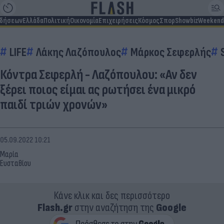
ιδήσεων
Ελλάδα
Πολιτική
Οικονομία
Επιχειρήσεις
Κόσμος
Σπορ
Showbiz
Weekend
LIFE
Λάκης Λαζόπουλος
Μάρκος Σεφερλής
Κόντρα Σεφερλή - Λαζόπουλου: «Αν δεν
ξέρει ποιος είμαι ας ρωτήσει ένα μικρό
παιδί τριών χρονών»
05.09.2022 10:21
Μαρία
Ευσταθίου
Κάνε κλικ και δες περισσότερο
Flash.gr
στην αναζήτηση της
Google