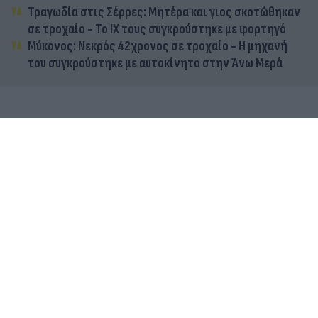
Τραγωδία στις Σέρρες: Μητέρα και γιος σκοτώθηκαν
σε τροχαίο - Το ΙΧ τους συγκρούστηκε με φορτηγό
Μύκονος: Νεκρός 42χρονος σε τροχαίο - Η μηχανή
του συγκρούστηκε με αυτοκίνητο στην Άνω Μερά