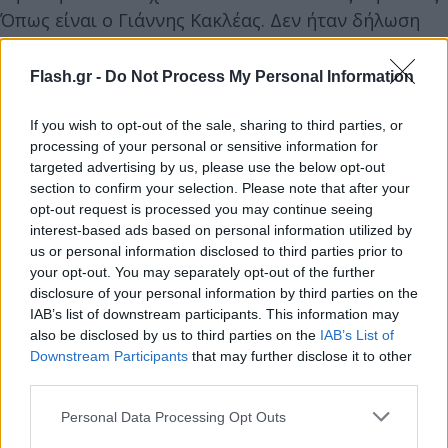
Όπως είναι ο Γιάννης Κακλέας. Δεν ήταν δήλωση
αυτή, ότι “θα προτιμούσα να σκηνοθετήσω το βαθύ
λαρύγγι στο θέατρο παρά τον Σεφερλή”. Κι εκεί του
Flash.gr -
Do Not Process My Personal Information
απάντησα ότι αν αισθάνεται περήφανος με αυτό, ας
το κάνει», είπε αρχικά για τον σκηνοθέτη ο Μάρκος
If you wish to opt-out of the sale, sharing to third parties, or
processing of your personal or sensitive information for
Σεφερλής.
targeted advertising by us, please use the below opt-out
section to confirm your selection. Please note that after your
opt-out request is processed you may continue seeing
Και συνέχισε για τον Γιάννη Κακλέα, «Κι επειδή μου
interest-based ads based on personal information utilized by
ζήτησε συγγνώμη μέσω τρίτου προσώπου και
us or personal information disclosed to third parties prior to
συγκεκριμένα μέσω του Σπύρου Μπιμπίλα, σας λέω
your opt-out. You may separately opt-out of the further
και το όνομα, είπα ότι προτιμώ τη συγγνώμη να
disclosure of your personal information by third parties on the
IAB’s list of downstream participants. This information may
μου τη ζητήσει δημόσια ο ίδιος, όπως έκανε και τη
also be disclosed by us to third parties on the
IAB’s List of
δήλωση».
Downstream Participants
that may further disclose it to other
third parties.
Please note that this website/app uses one or more Google
Personal Data Processing Opt Outs
services and may gather and store information including but