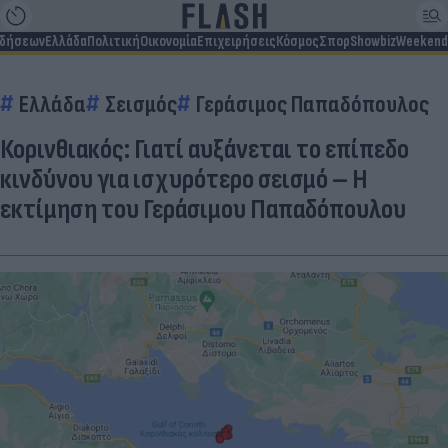
ιδήσεων
Ελλάδα
Πολιτική
Οικονομία
Επιχειρήσεις
Κόσμος
Σπορ
Showbiz
Weekend
Ελλάδα
Σεισμός
Γεράσιμος Παπαδόπουλος
Κορινθιακός: Γιατί αυξάνεται το επίπεδο
κινδύνου για ισχυρότερο σεισμό – Η
εκτίμηση του Γεράσιμου Παπαδόπουλου