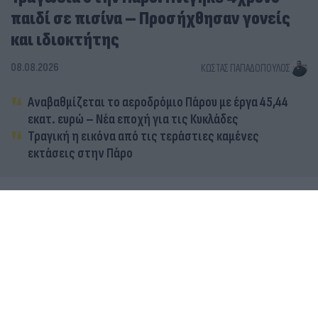
παιδί σε πισίνα – Προσήχθησαν γονείς
και ιδιοκτήτης
08.08.2026
ΚΏΣΤΑΣ ΠΑΠΑΔΌΠΟΥΛΟΣ
Αναβαθμίζεται το αεροδρόμιο Πάρου με έργα 45,44
εκατ. ευρώ – Νέα εποχή για τις Κυκλάδες
Τραγική η εικόνα από τις τεράστιες καμένες
εκτάσεις στην Πάρο