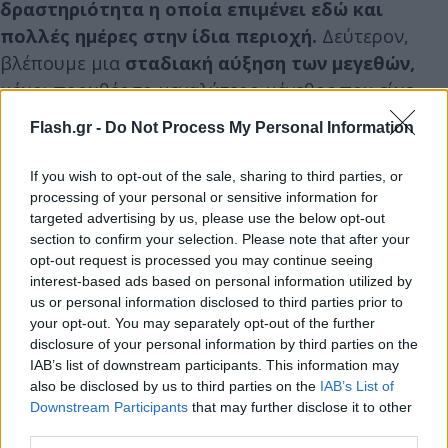
δραστηριότητα η οποία επιμένει εδώ και
πολλές ημέρες στην ίδια περιοχή.
Δεύτερον,
βλέπουμε μια
σταδιακή αύξηση των μεγεθών,
μέχρι προχθές το μεγαλύτερο μέγεθος που είχε
σημειωθεί ήταν 3,4 Ρίχτερ. Προχθές τη νύχτα έκανε
Flash.gr -
Do Not Process My Personal Information
και άλλο σεισμό 3,4 και μετά έφτασε μέχρι τα 3,8
Ρίχτερ», τονίζει.
If you wish to opt-out of the sale, sharing to third parties, or
processing of your personal or sensitive information for
targeted advertising by us, please use the below opt-out
section to confirm your selection. Please note that after your
opt-out request is processed you may continue seeing
interest-based ads based on personal information utilized by
us or personal information disclosed to third parties prior to
your opt-out. You may separately opt-out of the further
disclosure of your personal information by third parties on the
IAB’s list of downstream participants. This information may
also be disclosed by us to third parties on the
IAB’s List of
Downstream Participants
that may further disclose it to other
third parties.