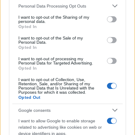
Please note that this website/app uses one or more Google
Personal Data Processing Opt Outs
services and may gather and store information including but
not limited to your visit or usage behaviour. You may click to
I want to opt-out of the Sharing of my
personal data.
grant or deny consent to Google and its third-party tags to
Opted In
use your data for below specified purposes in below Google
consent section.
I want to opt-out of the Sale of my
Personal Data.
Opted In
I want to opt-out of processing my
Personal Data for Targeted Advertising.
Opted In
I want to opt-out of Collection, Use,
Retention, Sale, and/or Sharing of my
Personal Data that Is Unrelated with the
Purposes for which it was collected.
Opted Out
Google consents
I want to allow Google to enable storage
Σύμφωνα με τον κ. Παπαδόπουλο,
«όταν, λοιπόν,
related to advertising like cookies on web or
έχουν μια σεισμική δραστηριότητα η οποία
device identifiers in apps.