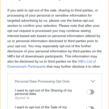
If you wish to opt-out of the sale, sharing to third parties, or
processing of your personal or sensitive information for
targeted advertising by us, please use the below opt-out
section to confirm your selection. Please note that after your
opt-out request is processed you may continue seeing
interest-based ads based on personal information utilized by
us or personal information disclosed to third parties prior to
your opt-out. You may separately opt-out of the further
disclosure of your personal information by third parties on the
IAB’s list of downstream participants. This information may
also be disclosed by us to third parties on the
IAB’s List of
Downstream Participants
that may further disclose it to other
third parties.
Please note that this website/app uses one or more Google
Personal Data Processing Opt Outs
services and may gather and store information including but
not limited to your visit or usage behaviour. You may click to
I want to opt-out of the Sharing of my
personal data.
grant or deny consent to Google and its third-party tags to
Opted In
use your data for below specified purposes in below Google
consent section.
I want to opt-out of the Sale of my