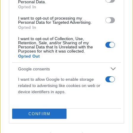
Μυστράς: Στον ανακριτή σήμερα ο 55χρονος
Personal Data.
Opted In
που έκρυβε τον πατέρα του στον
καταψύκτη - Τι θα ισχυριστεί
I want to opt-out of processing my
Personal Data for Targeted Advertising.
Opted In
07.08.2026
I want to opt-out of Collection, Use,
Retention, Sale, and/or Sharing of my
Personal Data that Is Unrelated with the
Purposes for which it was collected.
Opted Out
Google consents
I want to allow Google to enable storage
related to advertising like cookies on web or
device identifiers in apps.
CONFIRM