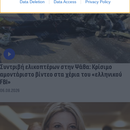
Data Deletion
Data Access
Privacy Policy
Συντριβή ελικοπτέρων στην Ψάθα: Κρίσιμο
αμοντάριστο βίντεο στα χέρια του «ελληνικού
FBI»
06.08.2026