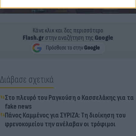
Κάνε κλικ και δες περισσότερο
Flash.gr
στην αναζήτηση της
Google
Διάβασε σχετικά
Στο πλευρό του Ραγκούση ο Κασσελάκης για τα
fake news
Πάνος Καμμένος για ΣΥΡΙΖΑ: Τη διοίκηση του
φρενοκομείου την ανέλαβαν οι τρόφιμοι