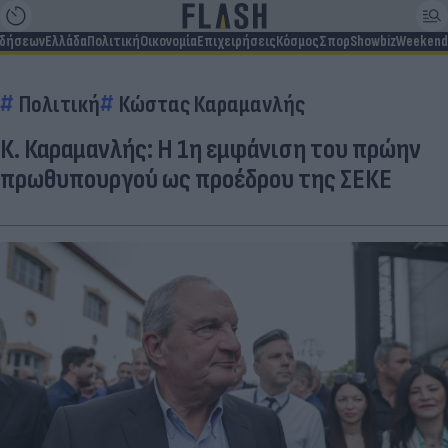
ιδήσεων
Ελλάδα
Πολιτική
Οικονομία
Επιχειρήσεις
Κόσμος
Σπορ
Showbiz
Weekend
Πολιτική
Κώστας Καραμανλής
Κ. Καραμανλής: Η 1η εμφάνιση του πρώην
πρωθυπουργού ως προέδρου της ΣΕΚΕ