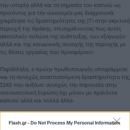
την ιστορία αλλά και τη σημασία του καπνού ως
προϊόντος για την οικονομία μας διαχρονικά,
χαιρέτησε τις δραστηριότητες της JTI στην ακριτική
περιοχή της Θράκης, επισημαίνοντας πως αυτές
αποτελούν πυλώνα της ανάπτυξης, των εξαγωγών
αλλά και της κοινωνικής συνοχής της περιοχής με
τις θέσεις εργασίας που προσφέρουν.
Παράλληλα, ο πρώην πρωθυπουργός υπογράμμισε
και τη συνεχώς αναπτυσσόμενη δραστηριότητα της
ΣΕΚΕ που αυξάνει συνεχώς την παρουσία στην
νοτιανατολική Ευρώπη όχι μόνον με πρόϊόντα
καπνού αλλά και πολλά άλλα.
Flash.gr -
Do Not Process My Personal Information