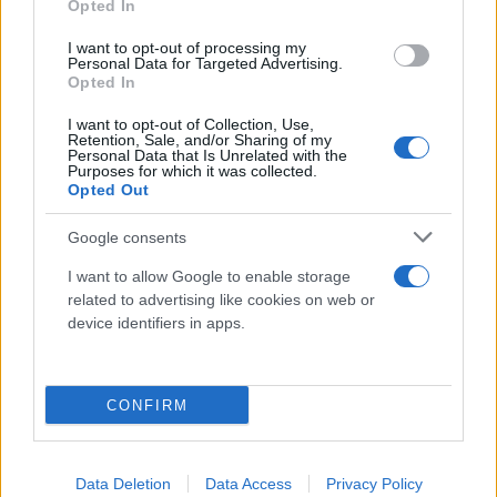
Opted In
I want to opt-out of processing my
Personal Data for Targeted Advertising.
Opted In
I want to opt-out of Collection, Use,
Retention, Sale, and/or Sharing of my
Τέλος, ευχήθηκε τη συνέχιση της συνεργασίας
Personal Data that Is Unrelated with the
Purposes for which it was collected.
ΣΕΚΕ – JTI, συνεργασία που έχει όλες τα εχέγγυα να
Opted Out
επεκταθεί προς όφελος και των δύο πλευρών.
Google consents
I want to allow Google to enable storage
related to advertising like cookies on web or
device identifiers in apps.
CONFIRM
Data Deletion
Data Access
Privacy Policy