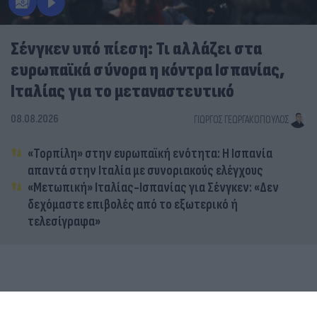
Σένγκεν υπό πίεση: Τι αλλάζει στα
ευρωπαϊκά σύνορα η κόντρα Ισπανίας,
Ιταλίας για το μεταναστευτικό
08.08.2026
ΓΙΏΡΓΟΣ ΓΕΩΡΓΑΚΌΠΟΥΛΟΣ
«Τορπίλη» στην ευρωπαϊκή ενότητα: Η Ισπανία
απαντά στην Ιταλία με συνοριακούς ελέγχους
«Μετωπική» Ιταλίας-Ισπανίας για Σένγκεν: «Δεν
δεχόμαστε επιβολές από το εξωτερικό ή
τελεσίγραφα»