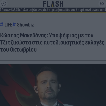
ιδήσεων
Ελλάδα
Πολιτική
Οικονομία
Επιχειρήσεις
Κόσμος
Σπορ
Showbiz
Weekend
LIFE
Showbiz
Κώστας Μακεδόνας: Υποψήφιος με τον
Τζιτζικώστα στις αυτοδιοικητικές εκλογές
του Οκτωβρίου