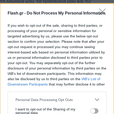
τη δουλειά μου, τα τραγούδια μου και τις
συναυλίες μου», έγραψε αρχικά.
Flash.gr -
Do Not Process My Personal Information
If you wish to opt-out of the sale, sharing to third parties, or
processing of your personal or sensitive information for
targeted advertising by us, please use the below opt-out
section to confirm your selection. Please note that after your
opt-out request is processed you may continue seeing
interest-based ads based on personal information utilized by
us or personal information disclosed to third parties prior to
your opt-out. You may separately opt-out of the further
disclosure of your personal information by third parties on the
IAB’s list of downstream participants. This information may
also be disclosed by us to third parties on the
IAB’s List of
Downstream Participants
that may further disclose it to other
third parties.
Please note that this website/app uses one or more Google
Personal Data Processing Opt Outs
services and may gather and store information including but
not limited to your visit or usage behaviour. You may click to
I want to opt-out of the Sharing of my
personal data.