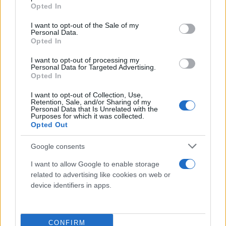
grant or deny consent to Google and its third-party tags to
Opted In
use your data for below specified purposes in below Google
consent section.
I want to opt-out of the Sale of my
Personal Data.
Opted In
I want to opt-out of processing my
Personal Data for Targeted Advertising.
Opted In
I want to opt-out of Collection, Use,
Retention, Sale, and/or Sharing of my
Personal Data that Is Unrelated with the
Purposes for which it was collected.
Opted Out
Στη συνέχεια, συμπλήρωσε: «Η πρόταση του
Google consents
Περιφερειάρχη Απόστολου Τζιτζικώστα μου δίνει
την ευκαιρία να επιστρέψω ακόμα περισσότερο
I want to allow Google to enable storage
related to advertising like cookies on web or
αυτήν την αγάπη και μ’ ένα διαφορετικό τρόπο.
device identifiers in apps.
Μέσα από τις συναντήσεις μας και
παρακολουθώντας το έργο του όλα αυτά τα χρόνια,
κατάφερε να με πείσει ότι έχει στόχους και όραμα
CONFIRM