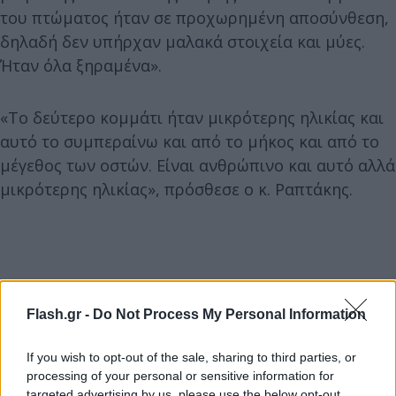
του πτώματος ήταν σε προχωρημένη αποσύνθεση,
δηλαδή δεν υπήρχαν μαλακά στοιχεία και μύες.
Ήταν όλα ξηραμένα».
«Το δεύτερο κομμάτι ήταν μικρότερης ηλικίας και
αυτό το συμπεραίνω και από το μήκος και από το
μέγεθος των οστών. Είναι ανθρώπινο και αυτό αλλά
μικρότερης ηλικίας», πρόσθεσε ο κ. Ραπτάκης.
Flash.gr -
Do Not Process My Personal Information
If you wish to opt-out of the sale, sharing to third parties, or
processing of your personal or sensitive information for
targeted advertising by us, please use the below opt-out