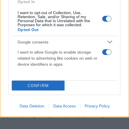
Κουφονήσια: Το χρονικό της υπόθεσης
Opted In
I want to opt-out of Collection, Use,
Retention, Sale, and/or Sharing of my
Τα πτώματα βρέθηκαν το μεσημέρι του Σαββάτου,
Personal Data that Is Unrelated with the
Purposes for which it was collected.
28 Αυγούστου 2022, στην παραλία Φυκιό, στο Κάτω
Opted Out
Κουφονήσι, μέσα σε σακούλα.
Google consents
Ο τουρίστας ειδοποίησε αμέσως τις Αρχές με
I want to allow Google to enable storage
άνδρες του Λιμεναρχείου Νάξου, να σπεύδουν επί
related to advertising like cookies on web or
device identifiers in apps.
τόπου στο σημείο. Όπως έγινε γνωστό από το
Νοσοκομείο του νησιού, λόγω προχωρημένης
σήψης δεν μπορεί να αποσαφηνιστεί αν η πρώτη
CONFIRM
σορός ανήκει σε άνδρα ή γυναίκα.
Data Deletion
Data Access
Privacy Policy
Η σακούλα που εντοπίστηκε έχει σταλεί στις
αρμόδιες υπηρεσίες, όπως αναφέρει το cyclades24.