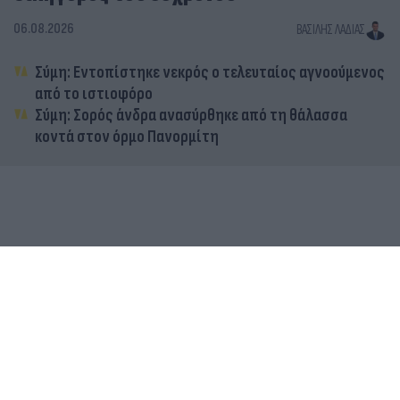
06.08.2026
ΒΑΣΊΛΗΣ ΛΑΔΙΆΣ
Σύμη: Εντοπίστηκε νεκρός ο τελευταίος αγνοούμενος
από το ιστιοφόρο
Σύμη: Σορός άνδρα ανασύρθηκε από τη θάλασσα
κοντά στον όρμο Πανορμίτη