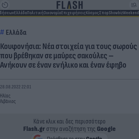
ιδήσεων
Ελλάδα
Πολιτική
Οικονομία
Επιχειρήσεις
Κόσμος
Σπορ
Showbiz
Weekend
Ελλάδα
Κουφονήσια: Νέα στοιχεία για τους σωρούς
που βρέθηκαν σε μαύρες σακούλες –
Ανήκουν σε έναν ενήλικο και έναν έφηβο
28.08.2022 22:01
Ηλίας
Λιβάνιος
Κάνε κλικ και δες περισσότερο
Flash.gr
στην αναζήτηση της
Google