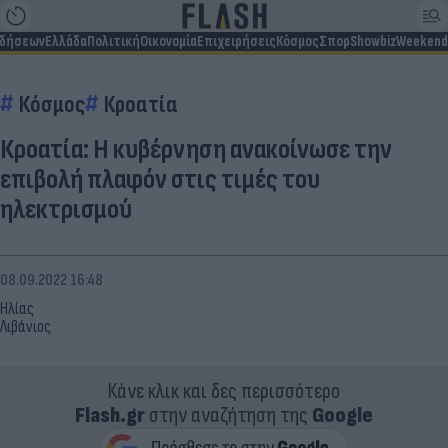
ιδήσεων
Ελλάδα
Πολιτική
Οικονομία
Επιχειρήσεις
Κόσμος
Σπορ
Showbiz
Weekend
Κόσμος
Κροατία
Κροατία: Η κυβέρνηση ανακοίνωσε την
επιβολή πλαφόν στις τιμές του
ηλεκτρισμού
08.09.2022 16:48
Ηλίας
Λιβάνιος
Κάνε κλικ και δες περισσότερο
Flash.gr
στην αναζήτηση της
Google