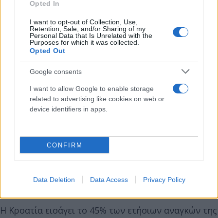
Opted In
«Η εξοικονόμηση ενέργειας ενισχύει την
ανθεκτικότητά μας και μας επιτρέπει να
I want to opt-out of Collection, Use,
Retention, Sale, and/or Sharing of my
βοηθήσουμε εκείνους που το χρειάζονται
Personal Data that Is Unrelated with the
Purposes for which it was collected.
περισσότερο», είπε ο Πλένκοβιτς.
Opted Out
Google consents
Για τα σχολεία, τα μουσεία, τα νοσοκομεία και
άλλους δημόσιους θεσμούς, η ανώτατη τιμή θα
I want to allow Google to enable storage
είναι τα 62 ευρώ τη μεγαβατώρα. Για τις εταιρίες, οι
related to advertising like cookies on web or
device identifiers in apps.
τιμές θα ποικίλλουν από 180 έως 230 ευρώ τη
μεγαβατώρα.
CONFIRM
Η κυβέρνηση στο Ζάγκρεμπ είχε ήδη αποφασίσει
την επιβολή πλαφόν στις τιμές του αερίου έως την
1η Απριλίου.
Data Deletion
Data Access
Privacy Policy
Η Κροατία εισάγει το 45% των ετήσιων αναγκών της