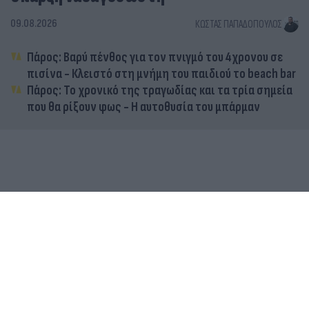
09.08.2026
ΚΏΣΤΑΣ ΠΑΠΑΔΌΠΟΥΛΟΣ
Πάρος: Βαρύ πένθος για τον πνιγμό του 4χρονου σε
πισίνα - Κλειστό στη μνήμη του παιδιού το beach bar
Πάρος: Το χρονικό της τραγωδίας και τα τρία σημεία
που θα ρίξουν φως - Η αυτοθυσία του μπάρμαν