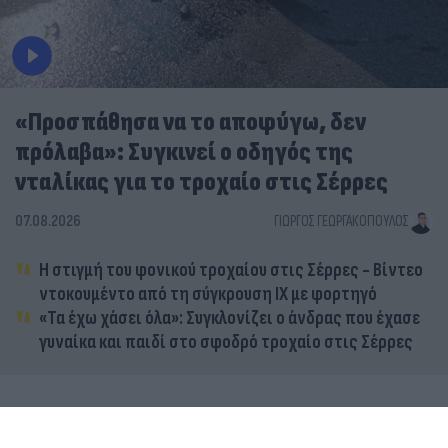
«Προσπάθησα να το αποφύγω, δεν
πρόλαβα»: Συγκινεί ο οδηγός της
νταλίκας για το τροχαίο στις Σέρρες
07.08.2026
ΓΙΏΡΓΟΣ ΓΕΩΡΓΑΚΌΠΟΥΛΟΣ
Η στιγμή του φονικού τροχαίου στις Σέρρες - Βίντεο
ντοκουμέντο από τη σύγκρουση ΙΧ με φορτηγό
«Τα έχω χάσει όλα»: Συγκλονίζει ο άνδρας που έχασε
γυναίκα και παιδί στο σφοδρό τροχαίο στις Σέρρες