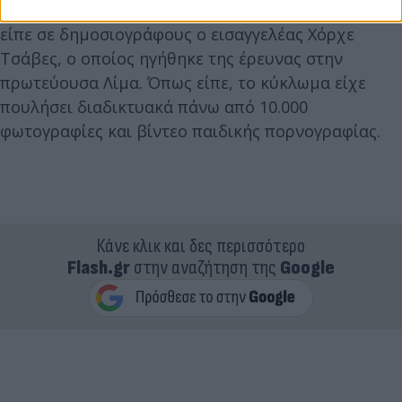
«Βρισκόμαστε σε επαφές με ξένες κυβερνήσεις»,
είπε σε δημοσιογράφους ο εισαγγελέας Χόρχε
Τσάβες, ο οποίος ηγήθηκε της έρευνας στην
πρωτεύουσα Λίμα. Όπως είπε, το κύκλωμα είχε
πουλήσει διαδικτυακά πάνω από 10.000
φωτογραφίες και βίντεο παιδικής πορνογραφίας.
Κάνε κλικ και δες περισσότερο
Flash.gr
στην αναζήτηση της
Google