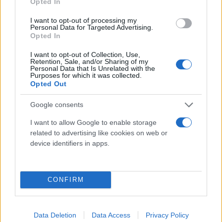
Opted In
I want to opt-out of processing my
Personal Data for Targeted Advertising.
Opted In
I want to opt-out of Collection, Use,
Retention, Sale, and/or Sharing of my
Personal Data that Is Unrelated with the
Purposes for which it was collected.
Opted Out
Google consents
I want to allow Google to enable storage
related to advertising like cookies on web or
device identifiers in apps.
Οι διαχειριστές προέρχονται από την Ευρώπη, τις
CONFIRM
Ηνωμένες Πολιτείες και τον Ισημερινό, σύμφωνα
με την ίδια πηγή.
Data Deletion
Data Access
Privacy Policy