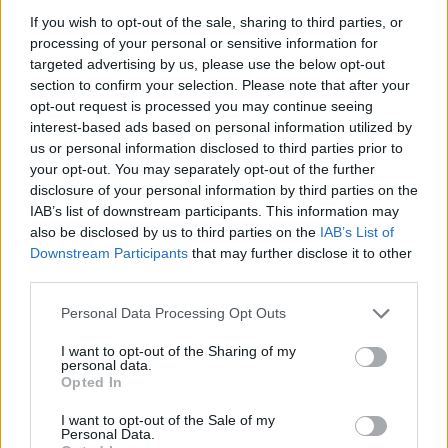
Σύμφωνα με την Εισαγγελία, το κύκλωμα – που
If you wish to opt-out of the sale, sharing to third parties, or
processing of your personal or sensitive information for
δημιουργήθηκε το 2019 – χρησιμοποιούσε μέσα
targeted advertising by us, please use the below opt-out
κοινωνικής δικτύωσης όπως το WhatsApp για τη
section to confirm your selection. Please note that after your
διανομή φωτογραφιών και βίντεο.
opt-out request is processed you may continue seeing
interest-based ads based on personal information utilized by
us or personal information disclosed to third parties prior to
your opt-out. You may separately opt-out of the further
disclosure of your personal information by third parties on the
IAB’s list of downstream participants. This information may
also be disclosed by us to third parties on the
IAB’s List of
Downstream Participants
that may further disclose it to other
third parties.
Please note that this website/app uses one or more Google
Personal Data Processing Opt Outs
services and may gather and store information including but
not limited to your visit or usage behaviour. You may click to
I want to opt-out of the Sharing of my
personal data.
grant or deny consent to Google and its third-party tags to
Opted In
use your data for below specified purposes in below Google
consent section.
I want to opt-out of the Sale of my
Personal Data.