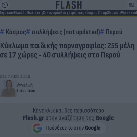
ιδήσεων
Ελλάδα
Πολιτική
Οικονομία
Επιχειρήσεις
Κόσμος
Σπορ
Showbiz
Weekend
Κόσμος
συλλήψεις (not updated)
Περού
Κύκλωμα παιδικής πορνογραφίας: 255 μέλη
σε 17 χώρες - 40 συλλήψεις στο Περού
21.07.2022 10:10
Αγγελική
Γιαννακού
Κάνε κλικ και δες περισσότερο
Flash.gr
στην αναζήτηση της
Google