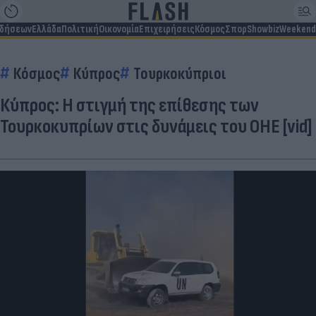
ιδήσεων
Ελλάδα
Πολιτική
Οικονομία
Επιχειρήσεις
Κόσμος
Σπορ
Showbiz
Weekend
Κόσμος
Κύπρος
Τουρκοκύπριοι
Κύπρος: Η στιγμή της επίθεσης των
Τουρκοκυπρίων στις δυνάμεις του ΟΗΕ [vid]