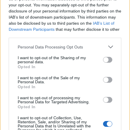
your opt-out. You may separately opt-out of the further
#peacekeepers
and damage to
@UN
vehicles by
disclosure of your personal information by third parties on the
personnel from the Turkish Cypriot side this
IAB’s list of downstream participants. This information may
morning.
also be disclosed by us to third parties on the
IAB’s List of
Downstream Participants
that may further disclose it to other
Read full statement here:
https://t.co/awfxpgY1Et
third parties.
pic.twitter.com/YtK7QW2bbN
— UN Cyprus (@UN_CYPRUS)
August 18, 2023
Please note that this website/app uses one or more Google
Personal Data Processing Opt Outs
services and may gather and store information including but
Η αντίδραση της κυπριακής κυβέρνησης
not limited to your visit or usage behaviour. You may click to
I want to opt-out of the Sharing of my
personal data.
grant or deny consent to Google and its third-party tags to
Η κυπριακή κυβέρνηση διά του κυβερνητικού εκπροσώπου ανακοίνωσε χθες
Opted In
use your data for below specified purposes in below Google
(17/8) ότι εργάζεται προς αποτροπή του εν λόγω τουρκικού σχεδιασμού, σε
consent section.
I want to opt-out of the Sale of my
συνεργασία με μόνιμα μέλη του Συμβουλίου Ασφαλείας, την ΕΕ και την UNFICYP,
Personal Data.
καθώς και την ελληνική κυβέρνηση. «Το τουρκικό κατοχικό καθεστώς επιχειρεί
Opted In
τη δημιουργία νέων τετελεσμένων εντός της νεκρής ζώνης στην περιοχή Πύλας,
I want to opt-out of processing my
σχεδιάζοντας παράνομη είσοδο στην περιοχή για κατασκευή δρόμου που θα
Personal Data for Targeted Advertising.
Opted In
ενώνει το κατεχόμενο χωριό Άρσος με προκεχωρημένο παράνομο στρατιωτικό
φυλάκιο του κατοχικού καθεστώτος», τονίζει ο κ. Λετυμπιώτης και αναφέρει ότι
I want to opt-out of Collection, Use,
«είναι σε εξέλιξη επαφές σε ανώτατο επίπεδο από τη διεθνή κοινότητα με
Retention, Sale, and/or Sharing of my
Personal Data that Is Unrelated with the
αποδέκτη την Άγκυρα, τονίζοντας τη σοβαρότητα της παραβίασης, καθώς και τις