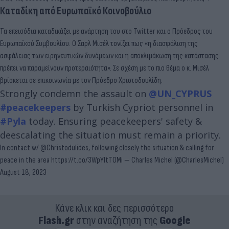
Καταδίκη από Ευρωπαϊκό Κοινοβούλιο
Τα επεισόδια καταδικάζει με ανάρτηση του στο Twitter και ο Πρόεδρος του
Ευρωπαϊκού Συμβουλίου. Ο Σαρλ Μισέλ τονίζει πως «η διασφάλιση της
ασφάλειας των ειρηνευτικών δυνάμεων και η αποκλιμάκωση της κατάστασης
πρέπει να παραμείνουν προτεραιότητα». Σε σχέση με το πιο θέμα ο κ. Μισέλ
βρίσκεται σε επικοινωνία με τον Πρόεδρο Χριστοδουλίδη.
Strongly condemn the assault on
@UN_CYPRUS
#peacekeepers
by Turkish Cypriot personnel in
#Pyla
today. Ensuring peacekeepers' safety &
deescalating the situation must remain a priority.
In contact w/
@Christodulides
, following closely the situation & calling for
peace in the area
https://t.co/3WpYltTOMi
— Charles Michel (@CharlesMichel)
August 18, 2023
Κάνε κλικ και δες περισσότερο
Flash.gr
στην αναζήτηση της
Google