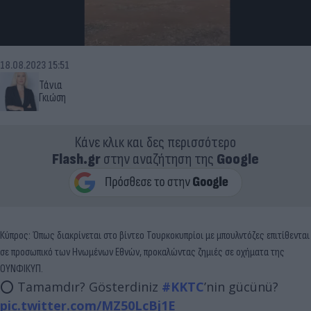
18.08.2023 15:51
Τάνια
Γκιώση
Κάνε κλικ και δες περισσότερο
Flash.gr
στην αναζήτηση της
Google
Κύπρος: Όπως διακρίνεται στο βίντεο Τουρκοκυπρίοι με μπουλντόζες επιτίθενται
σε προσωπικό των Ηνωμένων Εθνών, προκαλώντας ζημιές σε οχήματα της
ΟΥΝΦΙΚΥΠ.
⭕️ Tamamdır? Gösterdiniz
#KKTC
’nin gücünü?
pic.twitter.com/MZ50LcBj1E