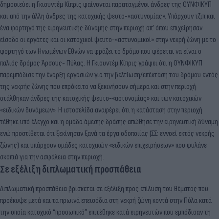
δημοσιεύει η Γκιουντέμ Κίπρις φαίνονται παραταγμένοι άνδρες της ΟΥΝΦΙΚΥΠ
και από την άλλη άνδρες της κατοχικής ψευτο-«αστυνομίας». Υπάρχουν τζιπ και
ένα φορτηγό της ειρηνευτικής δύναμης στην περιοχή απ’ όπου επιχείρησαν
είσοδο οι εργάτες και οι κατοχικοί ψευτο-«αστυνομικοί» στην νεκρή ζώνη με το
φορτηγό των Ηνωμένων Εθνών να φράζει το δρόμο που φέρεται να είναι ο
παλιός δρόμος Άρσους- Πύλας. Η Γκιουντέμ Κίπρις γράφει ότι η ΟΥΝΦΙΚΥΠ
παρεμπόδισε την έναρξη εργασιών για την βελτίωση/επέκταση του δρόμου εντός
της νεκρής ζώνης που επρόκειτο να ξεκινήσουν σήμερα και στην περιοχή
στάλθηκαν άνδρες της κατοχικής ψευτο-«αστυνομίας» και των κατοχικών
«ειδικών δυνάμεων». Η ιστοσελίδα αναφέρει ότι η κατάσταση στην περιοχή
τέθηκε υπό έλεγχο και η ομάδα άμεσης δράσης απώθησε την ειρηνευτική δύναμη
ενώ προστίθεται ότι ξεκίνησαν ξανά τα έργα οδοποιίας (ΣΣ: εννοεί εκτός νεκρής
ζώνης) και υπάρχουν ομάδες κατοχικών «ειδικών επιχειρήσεων» που φυλάνε
σκοπιά για την ασφάλεια στην περιοχή.
Σε εξέλιξη διπλωματική προσπάθεια
Διπλωματική προσπάθεια βρίσκεται σε εξέλιξη προς επίλυση του θέματος που
προέκυψε μετά και τα πρωινά επεισόδια στη νεκρή ζώνη κοντά στην Πύλα κατά
την οποία κατοχικό “προσωπικό” επιτέθηκε κατά ειρηνευτών που εμπόδισαν τη