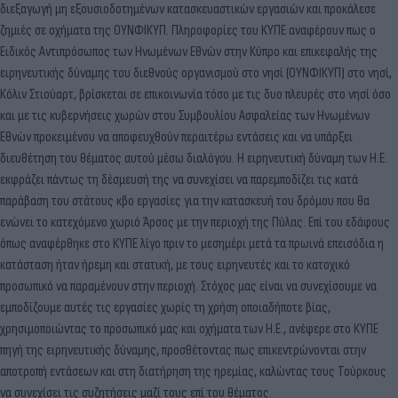
διεξαγωγή μη εξουσιοδοτημένων κατασκευαστικών εργασιών και προκάλεσε
ζημιές σε οχήματα της ΟΥΝΦΙΚΥΠ. Πληροφορίες του ΚΥΠΕ αναφέρουν πως ο
Ειδικός Αντιπρόσωπος των Ηνωμένων Εθνών στην Κύπρο και επικεφαλής της
ειρηνευτικής δύναμης του διεθνούς οργανισμού στο νησί (ΟΥΝΦΙΚΥΠ) στο νησί,
Κόλιν Στιούαρτ, βρίσκεται σε επικοινωνία τόσο με τις δυο πλευρές στο νησί όσο
και με τις κυβερνήσεις χωρών στου Συμβουλίου Ασφαλείας των Ηνωμένων
Εθνών προκειμένου να αποφευχθούν περαιτέρω εντάσεις και να υπάρξει
διευθέτηση του θέματος αυτού μέσω διαλόγου. Η ειρηνευτική δύναμη των Η.Ε.
εκφράζει πάντως τη δέσμευσή της να συνεχίσει να παρεμποδίζει τις κατά
παράβαση του στάτους κβο εργασίες για την κατασκευή του δρόμου που θα
ενώνει το κατεχόμενο χωριό Άρσος με την περιοχή της Πύλας. Επί του εδάφους
όπως αναφέρθηκε στο ΚΥΠΕ λίγο πριν το μεσημέρι μετά τα πρωινά επεισόδια η
κατάσταση ήταν ήρεμη και στατική, με τους ειρηνευτές και το κατοχικό
προσωπικό να παραμένουν στην περιοχή. Στόχος μας είναι να συνεχίσουμε να
εμποδίζουμε αυτές τις εργασίες χωρίς τη χρήση οποιαδήποτε βίας,
χρησιμοποιώντας το προσωπικό μας και οχήματα των Η.Ε., ανέφερε στο ΚΥΠΕ
πηγή της ειρηνευτικής δύναμης, προσθέτοντας πως επικεντρώνονται στην
αποτροπή εντάσεων και στη διατήρηση της ηρεμίας, καλώντας τους Τούρκους
να συνεχίσει τις συζητήσεις μαζί τους επί του θέματος.