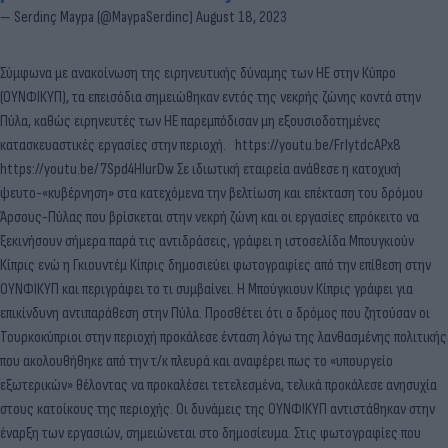
— Serdinç Maypa (@MaypaSerdinc)
August 18, 2023
Σύμφωνα με ανακοίνωση της ειρηνευτικής δύναμης των ΗΕ στην Κύπρο
(ΟΥΝΦΙΚΥΠ), τα επεισόδια σημειώθηκαν εντός της νεκρής ζώνης κοντά στην
Πύλα, καθώς ειρηνευτές των ΗΕ παρεμπόδισαν μη εξουσιοδοτημένες
κατασκευαστικές εργασίες στην περιοχή. https://youtu.be/FrIytdcAPx8
https://youtu.be/7Spd4HlurDw Σε ιδιωτική εταιρεία ανάθεσε η κατοχική
ψευτο-«κυβέρνηση» στα κατεχόμενα την βελτίωση και επέκταση του δρόμου
Άρσους-Πύλας που βρίσκεται στην νεκρή ζώνη και οι εργασίες επρόκειτο να
ξεκινήσουν σήμερα παρά τις αντιδράσεις, γράφει η ιστοσελίδα Μπουγκιούν
Κίπρις ενώ η Γκιουντέμ Κίπρις δημοσιεύει φωτογραφίες από την επίθεση στην
ΟΥΝΦΙΚΥΠ και περιγράφει το τι συμβαίνει. Η Μπούγκιουν Κίπρις γράφει για
επικίνδυνη αντιπαράθεση στην Πύλα. Προσθέτει ότι ο δρόμος που ζητούσαν οι
Τουρκοκύπριοι στην περιοχή προκάλεσε ένταση λόγω της λανθασμένης πολιτικής
που ακολουθήθηκε από την τ/κ πλευρά και αναφέρει πως το «υπουργείο
εξωτερικών» θέλοντας να προκαλέσει τετελεσμένα, τελικά προκάλεσε ανησυχία
στους κατοίκους της περιοχής. Οι δυνάμεις της ΟΥΝΦΙΚΥΠ αντιστάθηκαν στην
έναρξη των εργασιών, σημειώνεται στο δημοσίευμα. Στις φωτογραφίες που