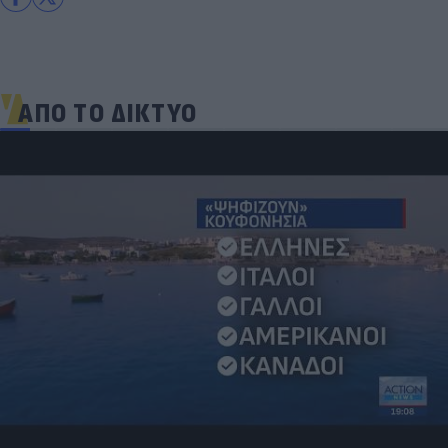
ΑΠΟ ΤΟ ΔΙΚΤΥΟ
Παντρεύεται ο Ρονάλντο; Έγινε χαμός,
εμφανίστηκε άλλη νύφη και ο CR7… έπεσε κάτω
από τα γέλια (photo)