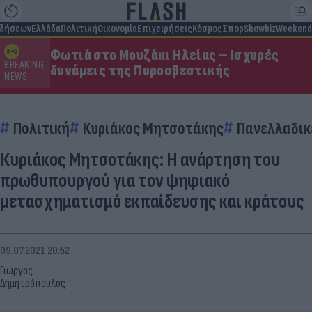
ιδήσεων
Ελλάδα
Πολιτική
Οικονομία
Επιχειρήσεις
Κόσμος
Σπορ
Showbiz
Weekend
Φωτιά στο Μουζάκι Ηλείας – Ισχυρές
BREAKING
δυνάμεις της Πυροσβεστικής
NEWS
Πολιτική
Κυριάκος Μητσοτάκης
Πανελλαδικ
Κυριάκος Μητσοτάκης: Η ανάρτηση του
πρωθυπουργού για τον ψηφιακό
μετασχηματισμό εκπαίδευσης και κράτους
09.07.2021 20:52
Γιώργος
Δημητρόπουλος