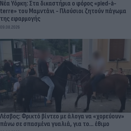
Νέα Υόρκη: Στα δικαστήρια ο φόρος «pied-à-
terre» του Μαμντάνι - Πλούσιοι ζητούν πάγωμα
της εφαρμογής
09.08.2026
Λέσβος: Φρικτό βίντεο με άλογα να «χορεύουν»
πάνω σε σπασμένα γυαλιά, για το... έθιμο