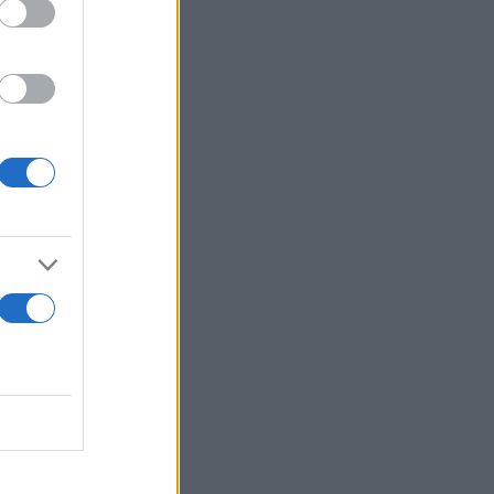
λης. Ένα
ές παθήσεις,
ιδιαίτερη
ά
λίτες μας