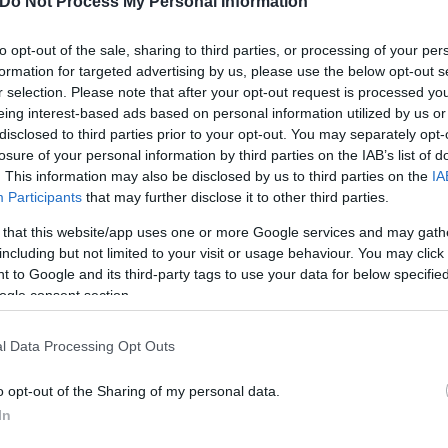
Do Not Process My Personal Information
to opt-out of the sale, sharing to third parties, or processing of your per
formation for targeted advertising by us, please use the below opt-out s
r selection. Please note that after your opt-out request is processed y
eing interest-based ads based on personal information utilized by us or
disclosed to third parties prior to your opt-out. You may separately opt-
losure of your personal information by third parties on the IAB’s list of
. This information may also be disclosed by us to third parties on the
IA
Participants
that may further disclose it to other third parties.
 that this website/app uses one or more Google services and may gath
including but not limited to your visit or usage behaviour. You may click 
 to Google and its third-party tags to use your data for below specifi
ogle consent section.
ία το γεγονός ότι το πρώτο κτήριο το οποίο παραδ
ολογείται εδώ στο Ελληνικό, αφορά τους συμπολίτ
l Data Processing Opt Outs
.
o opt-out of the Sharing of my personal data.
In
ένα πραγματικά κτήριο-κόσμημα, το οποίο κατασκευ