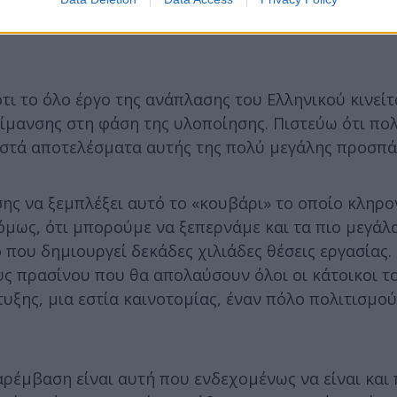
τι το όλο έργο της ανάπλασης του Ελληνικού κινείτ
ρίμανσης στη φάση της υλοποίησης. Πιστεύω ότι πο
ιαστά αποτελέσματα αυτής της πολύ μεγάλης προσπά
ς να ξεμπλέξει αυτό το «κουβάρι» το οποίο κληρο
όμως, ότι μπορούμε να ξεπερνάμε και τα πιο μεγάλ
που δημιουργεί δεκάδες χιλιάδες θέσεις εργασίας.
ς πρασίνου που θα απολαύσουν όλοι οι κάτοικοι τ
τυξης, μια εστία καινοτομίας, έναν πόλο πολιτισμο
ρέμβαση είναι αυτή που ενδεχομένως να είναι και 