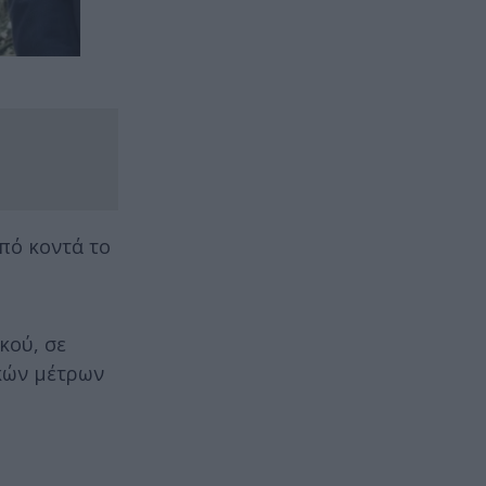
από κοντά το
κού, σε
ικών μέτρων