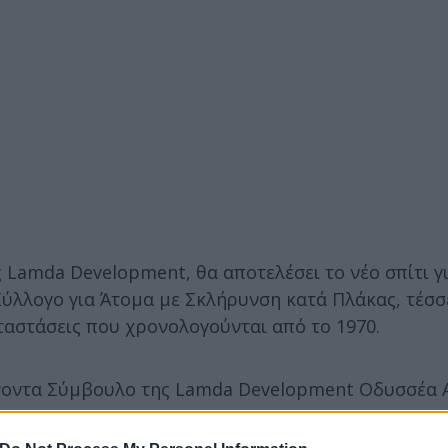
Lamda Development, θα αποτελέσει το νέο σπίτι γι
 Σύλλογο για Άτομα με Σκλήρυνση κατά Πλάκας, τέσ
ταστάσεις που χρονολογούνται από το 1970.
ύνοντα Σύμβουλο της Lamda Development Οδυσσέα 