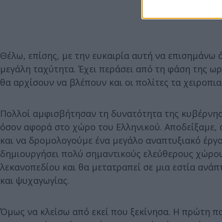
Θέλω, επίσης, με την ευκαιρία αυτή να επισημάνω ό
μεγάλη ταχύτητα. Έχει περάσει από τη φάση της ω
θα αρχίσουν να βλέπουν και οι πολίτες τα χειροπ
Πολλοί αμφισβήτησαν τη δυνατότητα της κυβέρνηση
όσον αφορά στο χώρο του Ελληνικού. Αποδείξαμε, 
και να δρομολογούμε ένα μεγάλο αναπτυξιακό έργο 
δημιουργήσει πολύ σημαντικούς ελεύθερους χώρου
λεκανοπεδίου και θα μετατραπεί σε μια εστία ανάπ
και ψυχαγωγίας.
Όμως να κλείσω από εκεί που ξεκίνησα. Η πρώτη πα