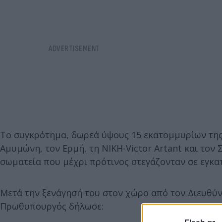
Το συγκρότημα, δωρεά ύψους 15 εκατομμυρίων της 
Αμυμώνη, τον Ερμή, τη ΝΙΚΗ-Victor Artant και τον
σωματεία που μέχρι πρότινος στεγάζονταν σε εγκα
Μετά την ξενάγησή του στον χώρο από τον Διευθ
Πρωθυπουργός δήλωσε: