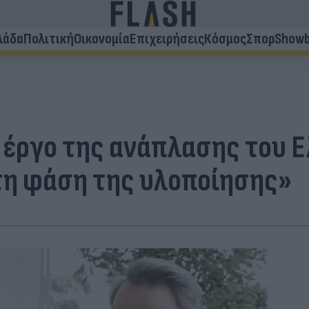
λάδα
Πολιτική
Οικονομία
Επιχειρήσεις
Κόσμος
Σπορ
Showb
 έργο της ανάπλασης του Ε
τη φάση της υλοποίησης»