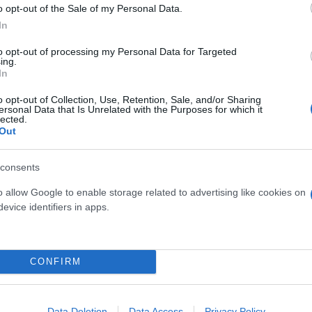
τη μεγάλη στήριξη του Δήμου Ελληνικού-Αργυρούπο
o opt-out of the Sale of my Personal Data.
In
ε αναπηρία, παιδιά με αυτισμό, με βαριές εγκεφαλικ
και τη δέσμευση της κυβέρνησης να στεκόμαστε με 
to opt-out of processing my Personal Data for Targeted
ing.
λύτερη ανάγκη.
In
o opt-out of Collection, Use, Retention, Sale, and/or Sharing
ρισσότερες τέτοιες υποδομές, οι οποίες πραγματικ
ersonal Data that Is Unrelated with the Purposes for which it
lected.
ροντίδας που μπορούμε να παρέχουμε στους συμπο
Out
τικής φροντίδας.
consents
o allow Google to enable storage related to advertising like cookies on
evice identifiers in apps.
CONFIRM
Data Deletion
Data Access
Privacy Policy