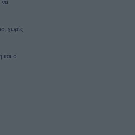
 να
ο, χωρίς
 και ο