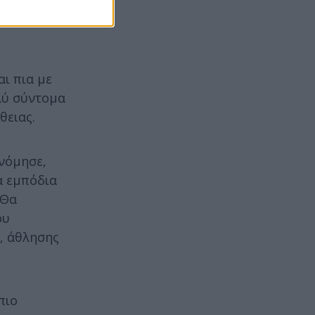
αι πια με
λύ σύντομα
θειας.
νόμησε,
α εμπόδια
 Θα
ου
ύ, άθλησης
πιο