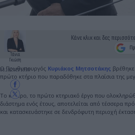
Κάνε κλικ και δες περισσότ
Τάνια
Γκιώση
Ο Πρωθυπουργός
Κυριάκος Μητσοτάκης
βρέθηκε 
03.10.2023 13:36
πρώτο κτήριο που παραδόθηκε στα πλαίσια της με
Το κέντρο, το πρώτο κτηριακό έργο που ολοκληρώθ
διάστημα ενός έτους, αποτελείται από τέσσερα πρ
και κατασκευάστηκε σε δενδρόφυτη περιοχή έκτασ