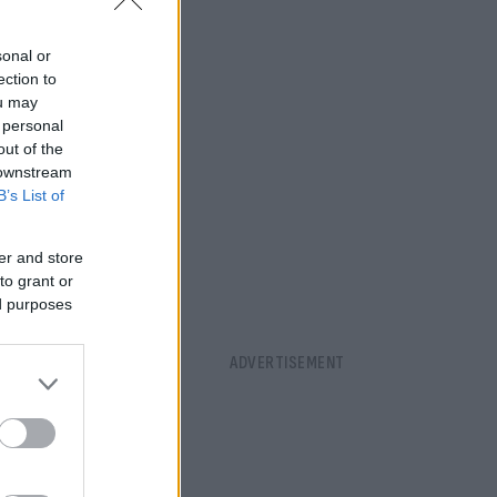
sonal or
ection to
ou may
 personal
out of the
 downstream
B’s List of
er and store
to grant or
ed purposes
όθηκε στα
ες μας που
άστηκε με