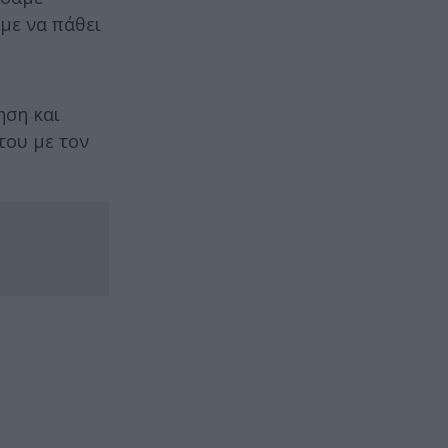
με να πάθει
ηση και
του με τον