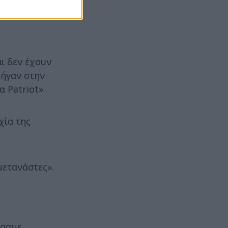
 ακούσει και
αι δεν έχουν
πήγαν στην
 Patriot».
χία της
μετανάστες».
έσαμε