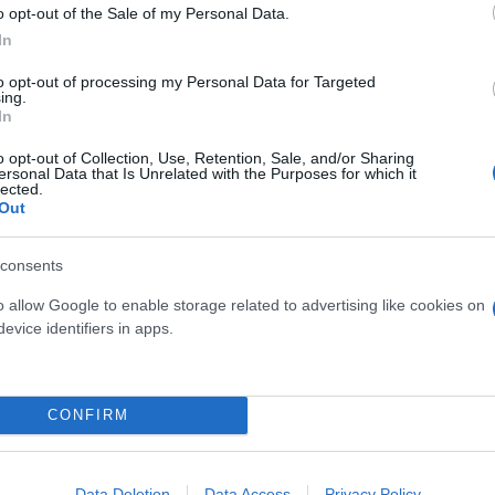
o opt-out of the Sale of my Personal Data.
In
to opt-out of processing my Personal Data for Targeted
ing.
In
ς: «Όταν έχεις έναν πρωθυπουργό που αντί να τηρ
o opt-out of Collection, Use, Retention, Sale, and/or Sharing
μεύομαι για εξεταστική επιτροπή για την περίοδο 
ersonal Data that Is Unrelated with the Purposes for which it
lected.
controls. Πόση αναξιοπιστία μπορεί να έχει ένας άν
Out
consents
ίας των Πρεσπών
και είπε χαρακτηριστικά, απευθ
.
o allow Google to enable storage related to advertising like cookies on
evice identifiers in apps.
γός να
παραβιάζει το διεθνές δίκαιο η Ελλάδα
; 
 υπουργός εξωτερικών ο κύριος Γερπαπετρίτης έκα
CONFIRM
ε ο κ. Βελόπουλος και προχώρησε σε ανάγνωση της
Data Deletion
Data Access
Privacy Policy