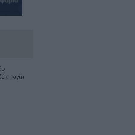
δο
ζέπ Ταγίπ