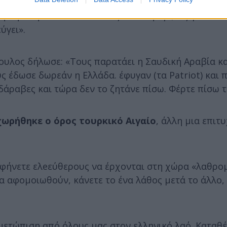
τηλεφώνησε ΥΠΕΞ των ΗΠΑς Γιατί έφυγε; Ήξερε τί θα
ύγει».
πουλος δήλωσε: «Τους παρατάει η Σαυδική Αραβία κ
ς έδωσε δωρεάν η Ελλάδα. έφυγαν (τα Patriot) και 
ραβες και τώρα δεν το ζητάνε πίσω. Φέρτε πίσω τα
ωρήθηκε ο όρος τουρκικό Αιγαίο
, άλλη μια επιτυ
αφήνετε ελeεύθερους να έρχονται στη χώρα «λαθρο
α αφομοιωθούν, κάνετε το ένα λάθος μετά το άλλο,
τιμετώπιση από όλους μας στον ελληνικό λαό. Καταθ