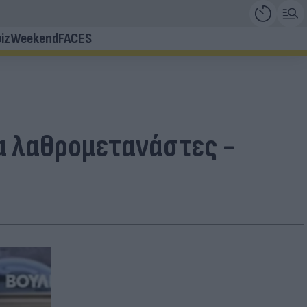
iz
Weekend
FACES
α λαθρομετανάστες -