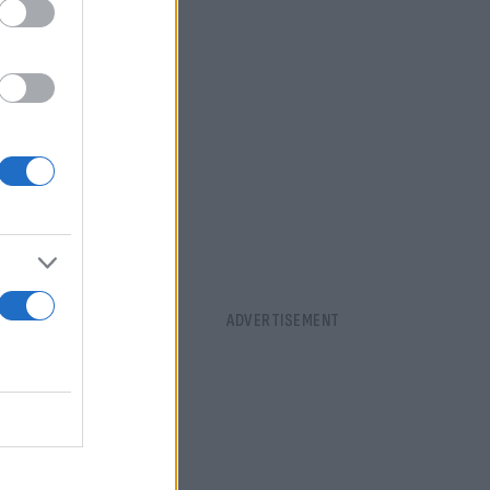
ήσει αυτό
Βαρουφάκη”,
θρωπος;».
υνόμενος
Πολλοί
νε δήλωση
 ανάρτησης