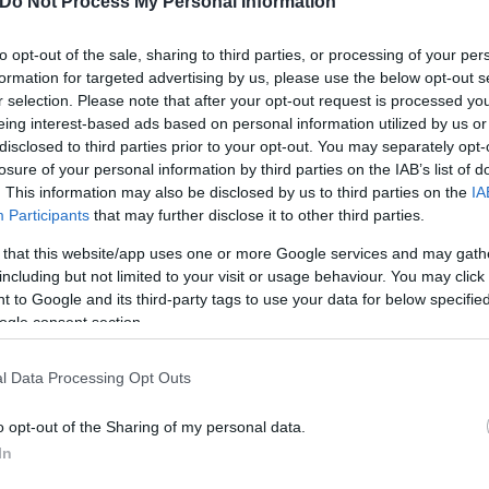
Do Not Process My Personal Information
to opt-out of the sale, sharing to third parties, or processing of your per
formation for targeted advertising by us, please use the below opt-out s
r selection. Please note that after your opt-out request is processed y
eing interest-based ads based on personal information utilized by us or
disclosed to third parties prior to your opt-out. You may separately opt-
losure of your personal information by third parties on the IAB’s list of
ε ορισμένους να συνεναίσουν τουλάχιστον για τα
. This information may also be disclosed by us to third parties on the
IA
σαν, αγωνιούν, αλλά ουδείς είχε την ανθρωπιά να 
Participants
that may further disclose it to other third parties.
ας του.
 that this website/app uses one or more Google services and may gath
including but not limited to your visit or usage behaviour. You may click 
 to Google and its third-party tags to use your data for below specifi
ogle consent section.
l Data Processing Opt Outs
o opt-out of the Sharing of my personal data.
In