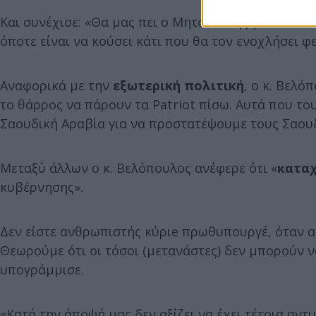
Και συνέχισε: «Θα μας πει ο Μητσοτάκης γιατί του 
όποτε είναι να κούσει κάτι που θα τον ενοχλήσει φε
Αναφορικά με την
εξωτερική πολιτική
, ο κ. Βελό
το θάρρος να πάρουν τα Patriot πίσω. Αυτά που του
Σαουδική Αραβία για να προστατέψουμε τους Σαουδά
Μεταξύ άλλων ο κ. Βελόπουλος ανέφερε ότι «
καταχ
κυβέρνησης».
Δεν είστε ανθρωπιστής κύριe πρωθυπουργέ, όταν 
Θεωρούμε ότι οι τόσοι (μετανάστες) δεν μπορούν ν
υπογράμμισε.
«Κατά την άποψή μας δεν αξίζει να έχει τέτοια αν