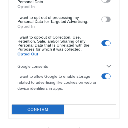
Personal Data.
Opted In
I want to opt-out of processing my
Personal Data for Targeted Advertising.
Opted In
I want to opt-out of Collection, Use,
Retention, Sale, and/or Sharing of my
Personal Data that Is Unrelated with the
Purposes for which it was collected.
Opted Out
Google consents
I want to allow Google to enable storage
related to advertising like cookies on web or
device identifiers in apps.
Νέα σύλληψη μέλους της εγκληματικής
ομάδας του «Έντικ»: Χειροπέδες σε
49χρονο στο Παλαιό Φάληρο
CONFIRM
08.08.2026