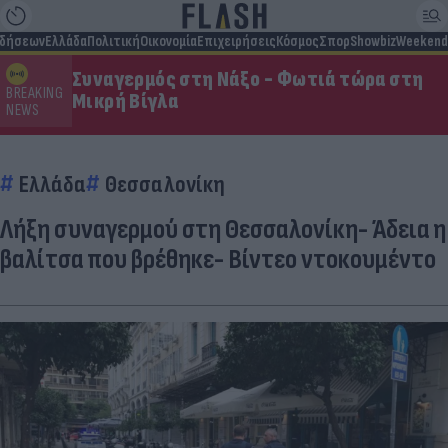
ιδήσεων
Ελλάδα
Πολιτική
Οικονομία
Επιχειρήσεις
Κόσμος
Σπορ
Showbiz
Weekend
Συναγερμός στη Νάξο - Φωτιά τώρα στη
BREAKING
Μικρή Βίγλα
NEWS
Ελλάδα
Θεσσαλονίκη
Λήξη συναγερμού στη Θεσσαλονίκη- Άδεια η
βαλίτσα που βρέθηκε- Βίντεο ντοκουμέντο