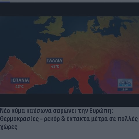
Και οι μαϊμούδες έχουν κατοικίδια! Οι
επιστήμονες ρίχνουν φως στις "φιλίες" μεταξύ
διαφορετικών ειδών