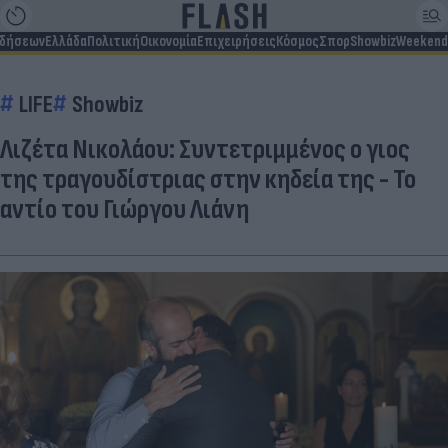
ιδήσεων
Ελλάδα
Πολιτική
Οικονομία
Επιχειρήσεις
Κόσμος
Σπορ
Showbiz
Weekend
LIFE
Showbiz
Λιζέτα Νικολάου: Συντετριμμένος ο γιος
της τραγουδίστριας στην κηδεία της - Το
αντίο του Γιώργου Λιάνη