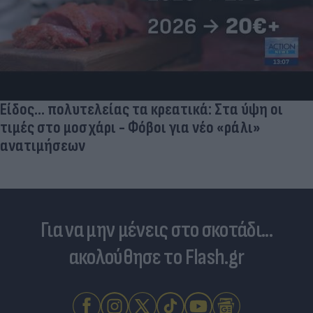
Νέο Χωροταξικό Τουρισμού: Οι κανόνες για
επενδύσεις, Airbnb & δόμηση - Ποιες οι
κερδισμένες περιοχές
Για να μην μένεις στο σκοτάδι...
ακολούθησε το Flash.gr