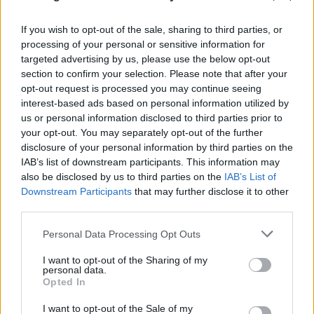
If you wish to opt-out of the sale, sharing to third parties, or
processing of your personal or sensitive information for
targeted advertising by us, please use the below opt-out
section to confirm your selection. Please note that after your
«Στην αγαπημένη μας Λιζέτα» έγραφε το στεφάνι
opt-out request is processed you may continue seeing
interest-based ads based on personal information utilized by
από τον Γιώργο και την Άννα Νταλάρα,
us or personal information disclosed to third parties prior to
your opt-out. You may separately opt-out of the further
disclosure of your personal information by third parties on the
IAB’s list of downstream participants. This information may
also be disclosed by us to third parties on the
IAB’s List of
Downstream Participants
that may further disclose it to other
third parties.
Please note that this website/app uses one or more Google
Personal Data Processing Opt Outs
services and may gather and store information including but
not limited to your visit or usage behaviour. You may click to
I want to opt-out of the Sharing of my
personal data.
grant or deny consent to Google and its third-party tags to
Opted In
use your data for below specified purposes in below Google
consent section.
I want to opt-out of the Sale of my