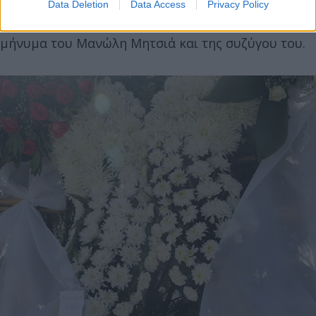
Data Deletion
Data Access
Privacy Policy
«Λιζέτα μας καλό σου ταξίδι» ήταν το τελευταίο
μήνυμα του Μανώλη Μητσιά και της συζύγου του.