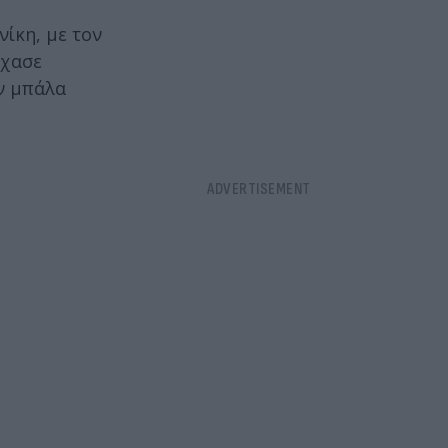
ίκη, με τον
Έχασε
ην μπάλα