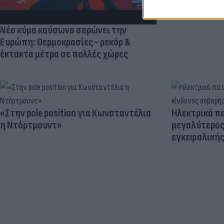
Νέο κύμα καύσωνα σαρώνει την
Ευρώπη: Θερμοκρασίες - ρεκόρ &
έκτακτα μέτρα σε πολλές χώρες
«Στην pole position για Κωνσταντέλια
Ηλεκτρικά πα
η Ντόρτμουντ»
μεγαλύτερος
εγκεφαλική