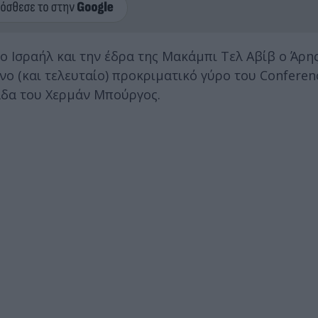
ο Ισραήλ και την έδρα της Μακάμπι Τελ Αβίβ ο Άρη
ενο (και τελευταίο) προκριματικό γύρο του Confere
άδα του Χερμάν Μπούργος.