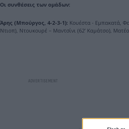
Οι συνθέσεις των ομάδων:
Άρης (Μπούργος, 4-2-3-1):
Κουέστα - Εμπακατά, Φα
Ντιοπ), Ντουκουρέ – Μαντσίνι (62’ Καμάτσο), Ματέο