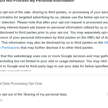
Do Not Process My Personal Information
, Οντουμπαγιο, Τανούλης
to opt-out of the sale, sharing to third parties, or processing of your per
ς, Γεϊνί, Σαμπορίτ, Χόζεζ (62’ Γκλοχ) – Μπιτόν (62’ Ν
formation for targeted advertising by us, please use the below opt-out s
r selection. Please note that after your opt-out request is processed y
έριτσα), Γιοβάνοβιτς (66' Ζάχαβι), Κανιτσόβσκι
eing interest-based ads based on personal information utilized by us or
disclosed to third parties prior to your opt-out. You may separately opt-
losure of your personal information by third parties on the IAB’s list of
τσα, Μπίτον, Αλμόγκ, Ρίκαν, Νίνταμ, Καντίλ, Ρεβίβ
. This information may also be disclosed by us to third parties on the
IA
Participants
that may further disclose it to other third parties.
ερο
Flash.gr
στην αναζήτηση της
Google
 that this website/app uses one or more Google services and may gath
including but not limited to your visit or usage behaviour. You may click 
 to Google and its third-party tags to use your data for below specifi
ogle consent section.
l Data Processing Opt Outs
o opt-out of the Sharing of my personal data.
In