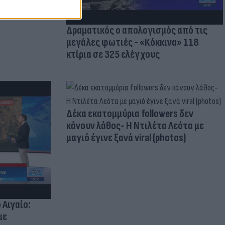
Δραματικός ο απολογισμός από τις
μεγάλες φωτιές - «Κόκκινα» 118
κτίρια σε 325 ελέγχους
Δέκα εκατομμύρια followers δεν
κάνουν λάθος- Η Ντιλέτα Λεότα με
μαγιό έγινε ξανά viral (photos)
 Αιγαίο:
με