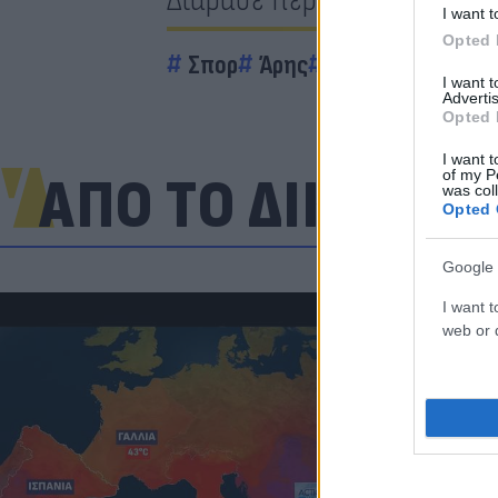
I want t
Opted 
Σπορ
Άρης
Μακάμπι Τελ Αβί
I want 
Advertis
Opted 
I want t
of my P
ΑΠΟ ΤΟ ΔΙΚΤΥΟ
was col
Opted 
Google 
I want t
web or d
Πανζουρλισμ
Σαλάχ - Χιλι
της Τραμπζον