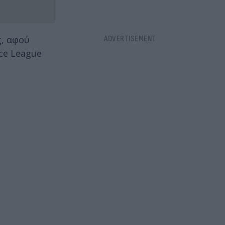
ς, αφού
nce League