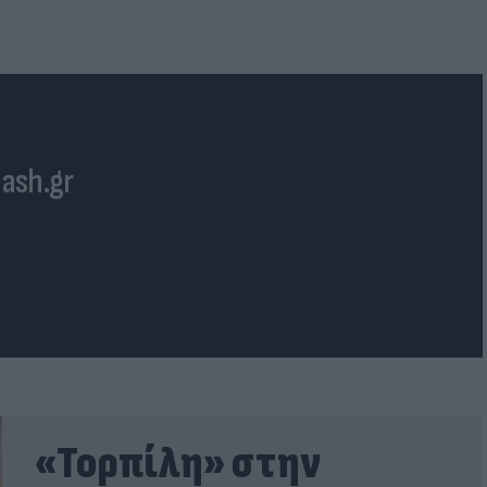
lash.gr
«Τορπίλη» στην