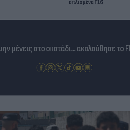
οπλισμένα F16
 μην μένεις στο σκοτάδι... ακολούθησε το F