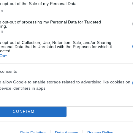
o opt-out of the Sale of my Personal Data.
In
β
to opt-out of processing my Personal Data for Targeted
ing.
In
o opt-out of Collection, Use, Retention, Sale, and/or Sharing
ersonal Data that Is Unrelated with the Purposes for which it
lected.
Out
consents
o allow Google to enable storage related to advertising like cookies on
evice identifiers in apps.
ός στην παρουσίαση του
Και οι μαϊμούδες έχουν κατ
άδες κόσμου στο γήπεδο
επιστήμονες ρίχνουν φως
CONFIRM
σπόρ (video)
"φιλίες" μεταξύ διαφορε
Data Deletion
Data Access
Privacy Policy