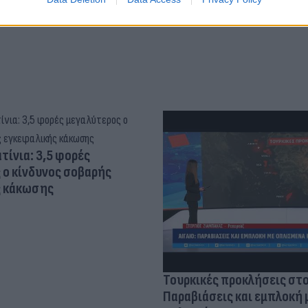
τίνια: 3,5 φορές
 ο κίνδυνος σοβαρής
ς κάκωσης
Τουρκικές προκλήσεις στο
Παραβιάσεις και εμπλοκή 