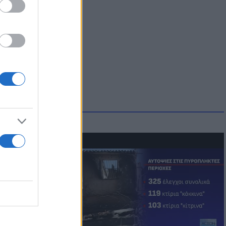
οικίδια! Οι
 στις
τικών ειδών