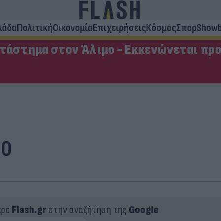
λάδα
Πολιτική
Οικονομία
Επιχειρήσεις
Κόσμος
Σπορ
Showb
ατάστημα στον Άλιμο - Εκκενώνεται πρ
-0
ερο
Flash.gr
στην αναζήτηση της
Google