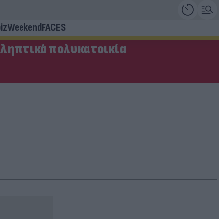
iz
Weekend
FACES
οληπτικά πολυκατοικία