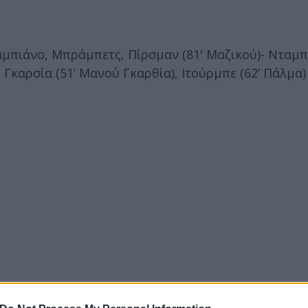
μπιάνο, Μπράμπετς, Πίρσμαν (81' Μαζικού)- Νταμπό
 Γκαρσία (51’ Μανού Γκαρθία), Ιτούρμπε (62’ Πάλμα)