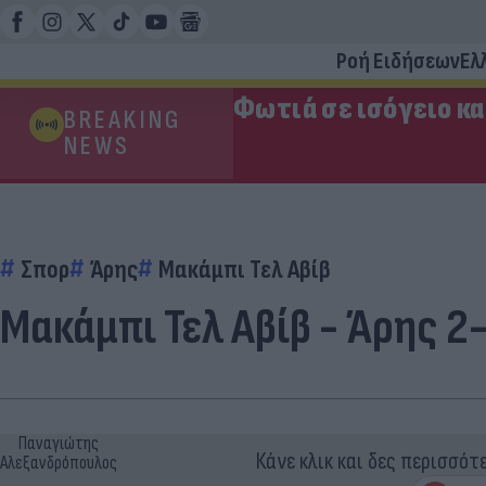
Ροή Ειδήσεων
Ελ
Φωτιά σε ισόγειο κ
BREAKING
NEWS
Σπορ
Άρης
Μακάμπι Τελ Αβίβ
Μακάμπι Τελ Αβίβ - Άρης 2
Παναγιώτης
Κάνε κλικ και δες περισσότ
Αλεξανδρόπουλος