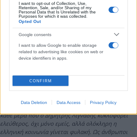
I want to opt-out of Collection, Use,
Retention, Sale, and/or Sharing of my
Personal Data that Is Unrelated with the
Purposes for which it was collected.
Opted Out
Google consents
I want to allow Google to enable storage
Η ανακοίνωση του ΣΕΗ για την αποφυλάκιση Λιγνάδη
related to advertising like cookies on web or
device identifiers in apps.
«Οι ηθοποιοί, τεχνικοί, μουσικοί, οι άνθρωποι που
δουλεύουμε απόψε εδώ για όλους εσάς, από τις 13
CONFIRM
Ιουλίου είμαστε εκτεθειμένοι. Εκτεθειμένοι σε μια
χώρα όπου τέτοιες αποφάσεις καταπατούν το
δικαίωμά μας στην αλήθεια, στο δίκιο, στα σώματά
Data Deletion
Data Access
Privacy Policy
μας, στην κοινή λογική. Από τις 13 Ιουλίου και για
κάθε μέρα που ο Δημήτρης Λιγνάδης κυκλοφορεί
ελεύθερος, όχι μόνο εμείς, αλλά ολόκληρη η
ελληνική κοινωνία γίνεται φυλακή. Ως άνθρωποι