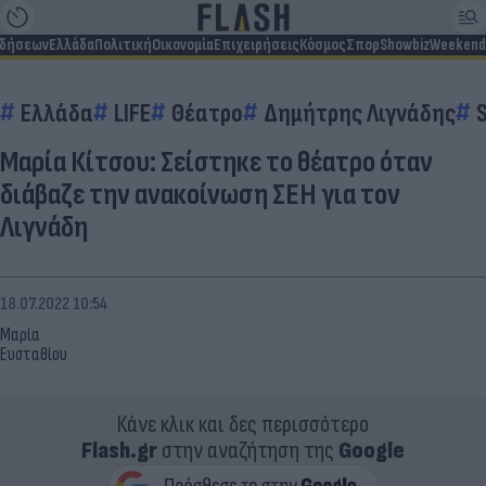
ιδήσεων
Ελλάδα
Πολιτική
Οικονομία
Επιχειρήσεις
Κόσμος
Σπορ
Showbiz
Weekend
Ελλάδα
LIFE
Θέατρο
Δημήτρης Λιγνάδης
Μαρία Κίτσου: Σείστηκε το θέατρο όταν
διάβαζε την ανακοίνωση ΣΕΗ για τον
Λιγνάδη
18.07.2022 10:54
Μαρία
Ευσταθίου
Κάνε κλικ και δες περισσότερο
Flash.gr
στην αναζήτηση της
Google