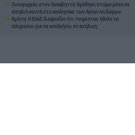
Συναγερμός στον Λυκαβηττό: Βρέθηκε πτώμα μέσα σε
σπηλιά κοντά στο εκκλησάκι των Αγίων Ισιδώρων
Κρήτη: Η ΕΛΑΣ διαψεύδει ότι τουρίστας ήθελε να
πληρώσει για να ασελγήσει σε ανήλικη