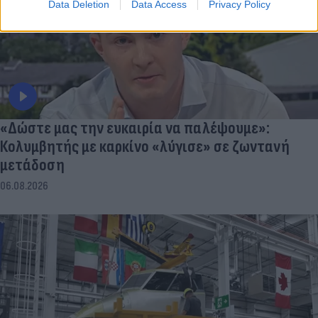
Data Deletion
Data Access
Privacy Policy
«Δώστε μας την ευκαιρία να παλέψουμε»:
Κολυμβητής με καρκίνο «λύγισε» σε ζωντανή
μετάδοση
06.08.2026