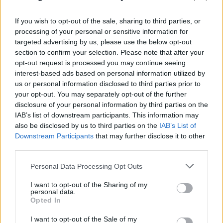
If you wish to opt-out of the sale, sharing to third parties, or
processing of your personal or sensitive information for
targeted advertising by us, please use the below opt-out
section to confirm your selection. Please note that after your
opt-out request is processed you may continue seeing
interest-based ads based on personal information utilized by
us or personal information disclosed to third parties prior to
your opt-out. You may separately opt-out of the further
disclosure of your personal information by third parties on the
IAB’s list of downstream participants. This information may
also be disclosed by us to third parties on the
IAB’s List of
Downstream Participants
that may further disclose it to other
third parties.
Please note that this website/app uses one or more Google
Personal Data Processing Opt Outs
services and may gather and store information including but
not limited to your visit or usage behaviour. You may click to
I want to opt-out of the Sharing of my
personal data.
grant or deny consent to Google and its third-party tags to
Breitbart: «Ο Τραμπ θα μείνει στην Ιστορία
Opted In
use your data for below specified purposes in below Google
αν συμβάλλει στην επιστροφή των
consent section.
I want to opt-out of the Sale of my