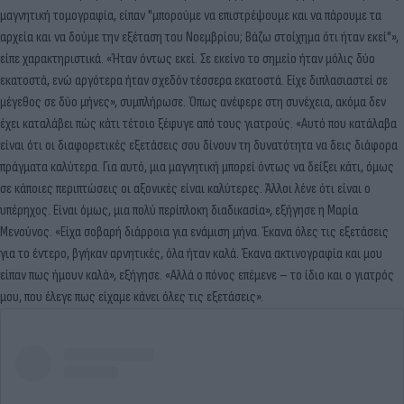
μαγνητική τομογραφία, είπαν "μπορούμε να επιστρέψουμε και να πάρουμε τα
αρχεία και να δούμε την εξέταση του Νοεμβρίου; Βάζω στοίχημα ότι ήταν εκεί"»,
είπε χαρακτηριστικά. «Ήταν όντως εκεί. Σε εκείνο το σημείο ήταν μόλις δύο
εκατοστά, ενώ αργότερα ήταν σχεδόν τέσσερα εκατοστά. Είχε διπλασιαστεί σε
μέγεθος σε δύο μήνες», συμπλήρωσε. Όπως ανέφερε στη συνέχεια, ακόμα δεν
έχει καταλάβει πώς κάτι τέτοιο ξέφυγε από τους γιατρούς. «Αυτό που κατάλαβα
είναι ότι οι διαφορετικές εξετάσεις σου δίνουν τη δυνατότητα να δεις διάφορα
πράγματα καλύτερα. Για αυτό, μια μαγνητική μπορεί όντως να δείξει κάτι, όμως
σε κάποιες περιπτώσεις οι αξονικές είναι καλύτερες. Άλλοι λένε ότι είναι ο
υπέρηχος. Είναι όμως, μια πολύ περίπλοκη διαδικασία», εξήγησε η Μαρία
Μενούνος. «Είχα σοβαρή διάρροια για ενάμιση μήνα. Έκανα όλες τις εξετάσεις
για το έντερο, βγήκαν αρνητικές, όλα ήταν καλά. Έκανα ακτινογραφία και μου
είπαν πως ήμουν καλά», εξήγησε. «Αλλά ο πόνος επέμενε – το ίδιο και ο γιατρός
μου, που έλεγε πως είχαμε κάνει όλες τις εξετάσεις».