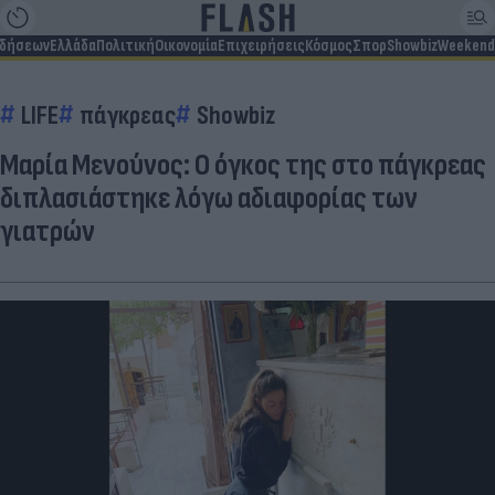
ιδήσεων
Ελλάδα
Πολιτική
Οικονομία
Επιχειρήσεις
Κόσμος
Σπορ
Showbiz
Weekend
LIFE
πάγκρεας
Showbiz
Μαρία Μενούνος: Ο όγκος της στο πάγκρεας
διπλασιάστηκε λόγω αδιαφορίας των
γιατρών