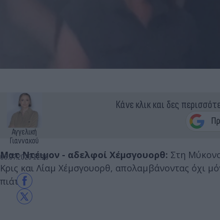
Κάνε κλικ και δες περισσότ
Αγγελική
Γιαννακού
Ματ Ντέιμον - αδελφοί Χέμσγουορθ:
Στη Μύκονο 
03.07.2023 12:18
Κρις και Λίαμ Χέμσγουορθ, απολαμβάνοντας όχι μόν
πιάτα.