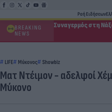
Ροή Ειδήσεων
Ελ
Συναγερμός στη Νάξο
BREAKING
NEWS
LIFE
Μύκονος
Showbiz
Ματ Ντέιμον - αδελφοί Χέ
Μύκονο