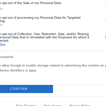
o opt-out of the Sale of my Personal Data.
In
to opt-out of processing my Personal Data for Targeted
ing.
In
o opt-out of Collection, Use, Retention, Sale, and/or Sharing
ersonal Data that Is Unrelated with the Purposes for which it
lected.
Out
consents
 ανέμων» η παρέα επισκέφθηκε, ακόμα, το εστιατόρ
o allow Google to enable storage related to advertising like cookies on
ι και, φυσικά, ελληνικά πιάτα.
evice identifiers in apps.
CONFIRM
Data Deletion
Data Access
Privacy Policy