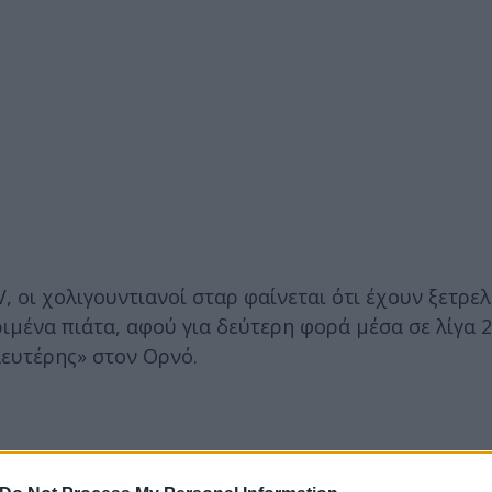
 οι χολιγουντιανοί σταρ φαίνεται ότι έχουν ξετρελ
ριμένα πιάτα, αφού για δεύτερη φορά μέσα σε λίγα 
ευτέρης» στον Ορνό.