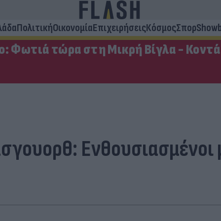
λάδα
Πολιτική
Οικονομία
Επιχειρήσεις
Κόσμος
Σπορ
Showb
: Φωτιά τώρα στη Μικρή Βίγλα - Κοντά 
μσγουορθ: Ενθουσιασμένοι 