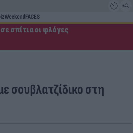
iz
Weekend
FACES
σε σπίτια οι φλόγες
με σουβλατζίδικο στη