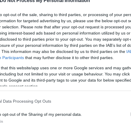
Do Not Process My Personal Information
to opt-out of the sale, sharing to third parties, or processing of your per
formation for targeted advertising by us, please use the below opt-out s
r selection. Please note that after your opt-out request is processed y
eing interest-based ads based on personal information utilized by us or
disclosed to third parties prior to your opt-out. You may separately opt-
losure of your personal information by third parties on the IAB’s list of
. This information may also be disclosed by us to third parties on the
IA
Participants
that may further disclose it to other third parties.
ί Χέμσγουορθ; Το μενού ήταν κλασικό: παϊδάκια, σο
 that this website/app uses one or more Google services and may gath
άλλους ελληνικούς μεζέδες.
including but not limited to your visit or usage behaviour. You may click 
 to Google and its third-party tags to use your data for below specifi
ogle consent section.
οι ηθοποιοί ήταν ιδιαίτερα ευδιάθετοι, απόλαυσαν
ώ δεν δίστασαν να ποζάρουν με θαυμαστές οι οποί
l Data Processing Opt Outs
o opt-out of the Sharing of my personal data.
In