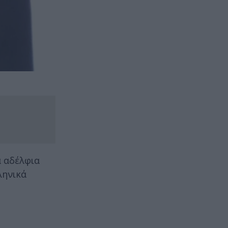
α αδέλφια
ληνικά