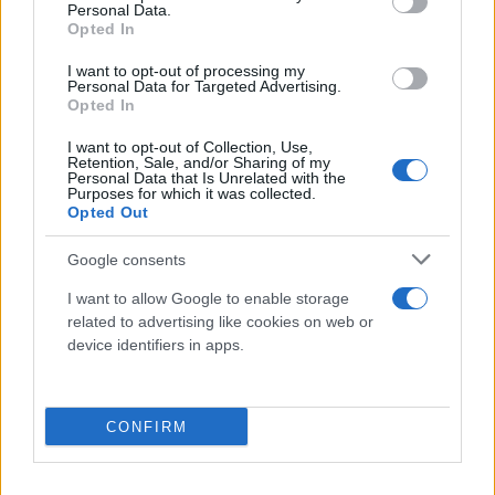
Personal Data.
Opted In
I want to opt-out of processing my
Personal Data for Targeted Advertising.
Opted In
I want to opt-out of Collection, Use,
Retention, Sale, and/or Sharing of my
Personal Data that Is Unrelated with the
Ο Πρόεδρος του Μαυροβουνίου, Μίλο
Purposes for which it was collected.
Opted Out
Τζουκάνοβιτς, πρέπει τώρα να ορίσει έναν νέο
υποψήφιο πρωθυπουργό για να σχηματίσει νέα
Google consents
κυβέρνηση του κράτους-μέλους του ΝΑΤΟ που
I want to allow Google to enable storage
φιλοδοξεί να ενταχθεί στην Ε.Ε.. Υπάρχει, επίσης, η
related to advertising like cookies on web or
πιθανότητα διεξαγωγής πρόωρων εκλογών.
device identifiers in apps.
Η πολιτική στη χώρα της Αδριατικής που έχει μόλις
CONFIRM
625.000 κατοίκους, χαρακτηρίζεται εδώ και καιρό
από τις διαιρέσεις μεταξύ εκείνων που
αυτοπροσδιορίζονται ως Μαυροβούνιοι και των