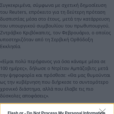
Συγκεκριμένα, σύμφωνα με σχετική δημοσίευση
του Reuters, επρόκειτο για τη δεύτερη πρόταση
δυσπιστίας μέσα στο έτους, μετά την κατάρρευση
του υπουργικού συμβουλίου του πρωθυπουργού,
Ζντράβκο Κριβόκαπιτς, τον Φεβρουάριο, ο οποίος
υποστηριζόταν από τη Σερβική Ορθόδοξη
Εκκλησία.
«Είμαι πολύ περήφανος για όσα κάναμε μέσα σε
100 ημέρες», δήλωσε ο Ντρίταν Αμπάζοβιτς μετά
την ψηφοφορία και πρόσθεσε: «Θα μας θυμούνται
ως την κυβέρνηση που διήρκεσε το συντομότερο
χρονικό διάστημα, αλλά που έλαβε τις πιο
δύσκολες αποφάσεις».
Flash.gr -
Do Not Process My Personal Information