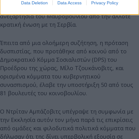
Data Deletion
Data Access
Privacy Policy
φιλορώσων Σέρβων που αντιτάχθηκαν στην
ανεξαρτησία του Μαυροβουνίου από την άλλοτε
κρατική ένωση με τη Σερβία.
Έπειτα από μια ολοήμερη συζήτηση, η πρόταση
δυσπιστίας, που προτάθηκε από κοινού από το
Δημοκρατικό Κόμμα Σοσιαλιστών (DPS) του
Προέδρου της χώρας, Μίλο Τζουκάνοβιτς, και
ορισμένα κόμματα του κυβερνητικού
συνασπισμού, έλαβε την υποστήριξη 50 από τους
81 βουλευτές του κοινοβουλίου.
Ο Ντρίταν Αμπάζοβιτς υπέγραψε τη συμφωνία με
την Εκκλησία αυτόν τον μήνα παρά τις επικρίσεις
από ομάδες και φιλοδυτικά πολιτικά κόμματα που
δήλωσαν ότι της δίνει υπερβολική εξουσία σε