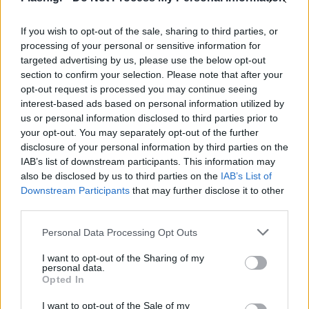
If you wish to opt-out of the sale, sharing to third parties, or
processing of your personal or sensitive information for
targeted advertising by us, please use the below opt-out
section to confirm your selection. Please note that after your
opt-out request is processed you may continue seeing
interest-based ads based on personal information utilized by
us or personal information disclosed to third parties prior to
your opt-out. You may separately opt-out of the further
disclosure of your personal information by third parties on the
IAB’s list of downstream participants. This information may
also be disclosed by us to third parties on the
IAB’s List of
Downstream Participants
that may further disclose it to other
third parties.
Please note that this website/app uses one or more Google
Personal Data Processing Opt Outs
services and may gather and store information including but
not limited to your visit or usage behaviour. You may click to
I want to opt-out of the Sharing of my
personal data.
grant or deny consent to Google and its third-party tags to
Opted In
use your data for below specified purposes in below Google
consent section.
I want to opt-out of the Sale of my