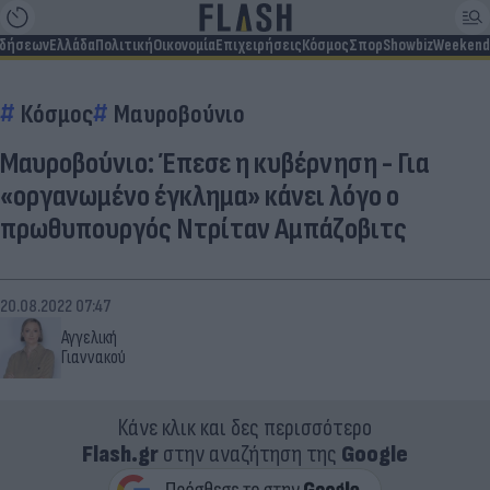
ιδήσεων
Ελλάδα
Πολιτική
Οικονομία
Επιχειρήσεις
Κόσμος
Σπορ
Showbiz
Weekend
Κόσμος
Μαυροβούνιο
Μαυροβούνιο: Έπεσε η κυβέρνηση - Για
«οργανωμένο έγκλημα» κάνει λόγο ο
πρωθυπουργός Ντρίταν Αμπάζοβιτς
20.08.2022 07:47
Αγγελική
Γιαννακού
Κάνε κλικ και δες περισσότερο
Flash.gr
στην αναζήτηση της
Google