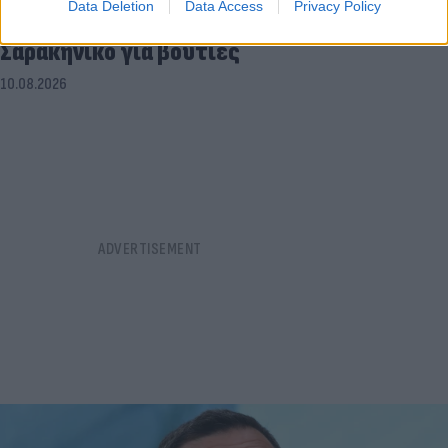
Data Deletion
Data Access
Privacy Policy
ελικόπτερου που «πάρκαρε» στο
Σαρακήνικο για βουτιές
10.08.2026