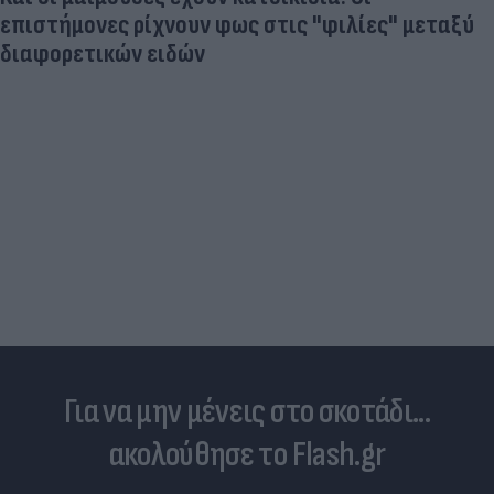
Aγνώριστος στα 55 του ο θρύλος του παγκόσμιου
αθλητισμού (photo)
Για να μην μένεις στο σκοτάδι...
ακολούθησε το Flash.gr