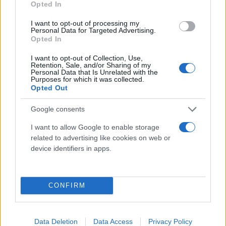
Opted In
1,8%).
I want to opt-out of processing my
Personal Data for Targeted Advertising.
Opted In
Η συνολική αξία των εξαγωγών- αποστολών ανήλθε
στο ποσό των 33.779,7 εκατ. ευρώ έναντι 35.830,8
I want to opt-out of Collection, Use,
Retention, Sale, and/or Sharing of my
εκατ. ευρώ το 8μηνο του 2022, παρουσιάζοντας
Personal Data that Is Unrelated with the
Purposes for which it was collected.
μείωση 5,7% (χωρίς τα πετρελαιοειδή παρουσίασε
Opted Out
αύξηση κατά 543,8 εκατ. ευρώ ή 2,4%, ενώ χωρίς τα
πετρελαιοειδή και τα πλοία παρουσίασε αύξηση
Google consents
κατά 464,7 εκατ. ευρώ ή 2%).
I want to allow Google to enable storage
related to advertising like cookies on web or
device identifiers in apps.
CONFIRM
Data Deletion
Data Access
Privacy Policy