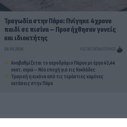
Τραγωδία στην Πάρο: Πνίγηκε 4χρονο
παιδί σε πισίνα – Προσήχθησαν γονείς
και ιδιοκτήτης
08.08.2026
ΚΏΣΤΑΣ ΠΑΠΑΔΌΠΟΥΛΟΣ
Αναβαθμίζεται το αεροδρόμιο Πάρου με έργα 45,44
εκατ. ευρώ – Νέα εποχή για τις Κυκλάδες
Τραγική η εικόνα από τις τεράστιες καμένες
εκτάσεις στην Πάρο