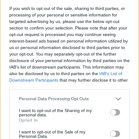
If you wish to opt-out of the sale, sharing to third parties, or
processing of your personal or sensitive information for
Το έλλειμμα του εμπορικού ισοζυγίου ανήλθε σε
targeted advertising by us, please use the below opt-out
2.746,1 εκατ. ευρώ έναντι 2.951,7 εκατ. ευρώ τον
section to confirm your selection. Please note that after your
opt-out request is processed you may continue seeing
Αύγουστο 2022, παρουσιάζοντας μείωση 7% (χωρίς
interest-based ads based on personal information utilized by
τα πετρελαιοειδή παρουσίασε αύξηση κατά 292,4
us or personal information disclosed to third parties prior to
εκατ. ευρώ ή 14,2%, ενώ χωρίς τα πετρελαιοειδή
your opt-out. You may separately opt-out of the further
και τα πλοία παρουσίασε αύξηση κατά 302,5 εκατ.
disclosure of your personal information by third parties on the
IAB’s list of downstream participants. This information may
ευρώ ή 14,8%).
also be disclosed by us to third parties on the
IAB’s List of
Downstream Participants
that may further disclose it to other
third parties.
Το 8μηνο εφέτος, η συνολική αξία των εισαγωγών-
αφίξεων ανήλθε στο ποσό των 53.894,7 εκατ. ευρώ
Please note that this website/app uses one or more Google
Personal Data Processing Opt Outs
έναντι 60.000,2 εκατ. ευρώ το ίδιο διάστημα του
services and may gather and store information including but
not limited to your visit or usage behaviour. You may click to
I want to opt-out of the Sharing of my
2022, παρουσιάζοντας μείωση 10,2% (χωρίς τα
personal data.
grant or deny consent to Google and its third-party tags to
Opted In
πετρελαιοειδή παρουσίασε μείωση κατά 679,2 εκατ.
use your data for below specified purposes in below Google
ευρώ ή 1,7%, ενώ χωρίς τα πετρελαιοειδή και τα
consent section.
I want to opt-out of the Sale of my
Personal Data.
πλοία παρουσίασε μείωση κατά 712 εκατ. ευρώ ή