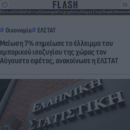
ιδήσεων
Ελλάδα
Πολιτική
Οικονομία
Επιχειρήσεις
Κόσμος
Σπορ
Showbiz
Weekend
Οικονομία
ΕΛΣΤΑΤ
Μείωση 7% σημείωσε το έλλειμμα του
εμπορικού ισοζυγίου της χώρας τον
Αύγουστο εφέτος, ανακοίνωσε η ΕΛΣΤΑΤ