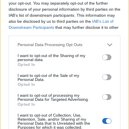
your opt-out. You may separately opt-out of the further
disclosure of your personal information by third parties on the
IAB’s list of downstream participants. This information may
also be disclosed by us to third parties on the
IAB’s List of
Downstream Participants
that may further disclose it to other
third parties.
Please note that this website/app uses one or more Google
Personal Data Processing Opt Outs
Τα φαινόμενα από τις βραδινές ώρες θα
services and may gather and store information including but
not limited to your visit or usage behaviour. You may click to
I want to opt-out of the Sharing of my
σταματήσουν πρόσκαιρα στο μεγαλύτερο τμήμα
personal data.
grant or deny consent to Google and its third-party tags to
της ηπειρωτικής χώρας, ωστόσο θα συνεχιστούν
Opted In
use your data for below specified purposes in below Google
τοπικά σε περιοχές της Μακεδονίας, της
consent section.
I want to opt-out of the Sale of my
Θεσσαλίας, της Κεντρικής Στερεάς και πιθανόν του
Personal Data.
Opted In
Βορείου Αιγαίου.
I want to opt-out of processing my
Personal Data for Targeted Advertising.
Τέλος, παρά τη βελτίωση που θα παρουσιάσουν οι
Opted In
πυρομετεωρολογικοί δείκτες, ιδιαίτερη προσοχή
I want to opt-out of Collection, Use,
Retention, Sale, and/or Sharing of my
θα πρέπει να ληφθεί στις ηπειρωτικές περιοχές
Personal Data that Is Unrelated with the
όπου θα εκδηλωθούν τα φαινόμενα, αφού θα
Purposes for which it was collected.