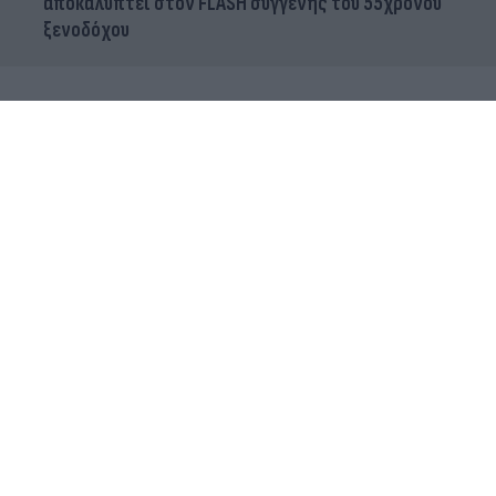
αποκαλύπτει στον FLASH συγγενής του 55χρονου
ξενοδόχου