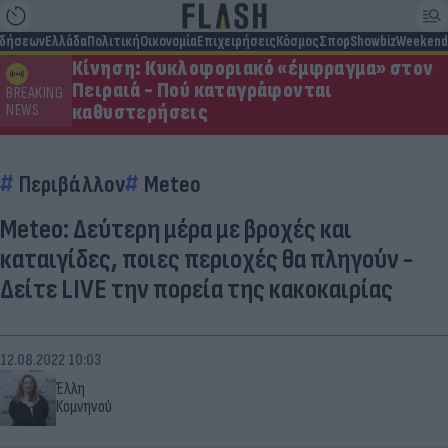
ιδήσεων
Ελλάδα
Πολιτική
Οικονομία
Επιχειρήσεις
Κόσμος
Σπορ
Showbiz
Weekend
Κίνηση: Κυκλοφοριακό «έμφραγμα» στον
Πειραιά - Πού καταγράφονται
BREAKING
καθυστερήσεις
NEWS
Περιβάλλον
Meteo
Meteo: Δεύτερη μέρα με βροχές και
καταιγίδες, ποιες περιοχές θα πληγούν -
Δείτε LIVE την πορεία της κακοκαιρίας
12.08.2022 10:03
Έλλη
Κομνηνού