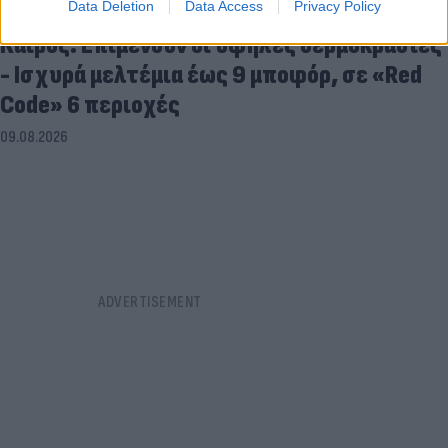
Data Deletion
Data Access
Privacy Policy
Καιρός: Επιμένουν οι υψηλές θερμοκρασίες
- Ισχυρά μελτέμια έως 9 μποφόρ, σε «Red
Code» 6 περιοχές
09.08.2026