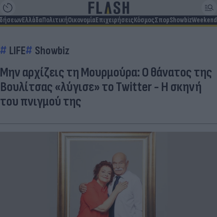
ιδήσεων
Ελλάδα
Πολιτική
Οικονομία
Επιχειρήσεις
Κόσμος
Σπορ
Showbiz
Weekend
LIFE
Showbiz
Μην αρχίζεις τη Μουρμούρα: Ο θάνατος της
Βουλίτσας «λύγισε» το Twitter - Η σκηνή
του πνιγμού της