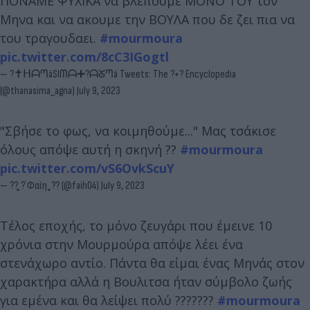
ΠΟΝΑΜΕ ΨΥΧΙΚΑ να βλεπουμε ΜΟΝΟ ΤΟΥ τον
Μηνα και να ακουμε την ΒΟΥΛΑ που δε ζει πια να
του τραγουδαει.
#mourmoura
pic.twitter.com/8cC3IGogtl
— ?✝️ᕼᗩᘉàSIᗰᗩ➕?ᗩᘜᘉá Tweets: The ?+? Encyclopedia
(@thanasima_agna)
July 9, 2023
"Σβήσε το φως, να κοιμηθούμε..." Μας τσάκισε
όλους απόψε αυτή η σκηνή ??
#mourmoura
pic.twitter.com/vS6OvkScuY
— ?? ֶָ֪?࣪ Φαίη ֶָ֪ ?? (@faih04)
July 9, 2023
Τέλος εποχής, το μόνο ζευγάρι που έμεινε 10
χρόνια στην Μουρμούρα απόψε λέει ένα
στενάχωρο αντίο. Πάντα θα είμαι ένας Μηνάς στον
χαρακτήρα αλλά η Βουλιτσα ήταν σύμβολο ζωής
για εμένα και θα λείψει πολύ ???????
#mourmoura