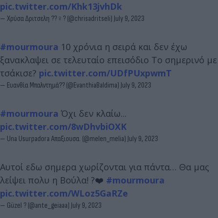
pic.twitter.com/Khk13jvhDk
— Χρύσα Δριτσελη ??‍♀️? (@chrisadritseli)
July 9, 2023
#mourmoura
10 χρόνια η σειρά και δεν έχω
ξανακλαψει σε τελευταίο επεισόδιο Το σημερινό με
τσάκισε?
pic.twitter.com/UDfPUxpwmT
— Ευανθία Μπαλντημά?️? (@EvanthiaBaldima)
July 9, 2023
#mourmoura
Όχι δεν κλαίω...
pic.twitter.com/8wDhvbiOXK
— Una Usurpadora Απαξιουσα. (@melen_melia)
July 9, 2023
Αυτοί εδω σημερα χωρίζονται για πάντα… Θα μας
λείψει πολυ η Βούλα! ?❤️
#mourmoura
pic.twitter.com/WLoz5GaRZe
— Güzel ? (@ante_geiaaa)
July 9, 2023