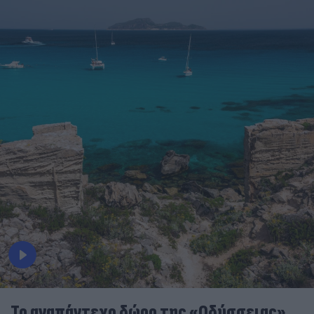
To αναπάντεχο δώρο της «Οδύσσειας»