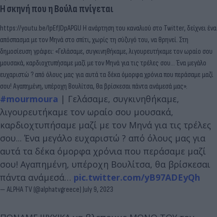
Η σκηνή που η Βούλα πνίγεται
https://youtu.be/IpEfJDpAPGU Η ανάρτηση του καναλιού στο Twitter, δείχνει ένα
απόσπασμα με τον Μηνά στο σπίτι, χωρίς τη σύζυγό του, να θρηνεί. Στη
δημοσίευση γράφει: «Γελάσαμε, συγκινηθήκαμε, λιγουρευτήκαμε τον ωραίο σου
μουσακά, καρδιοχτυπήσαμε μαζί με τον Μηνά για τις τρέλες σου... Ένα μεγάλο
ευχαριστώ ? από όλους μας για αυτά τα δέκα όμορφα χρόνια που περάσαμε μαζί
σου! Αγαπημένη, υπέροχη Βουλίτσα, θα βρίσκεσαι πάντα ανάμεσά μας».
#mourmoura
| Γελάσαμε, συγκινηθήκαμε,
λιγουρευτήκαμε τον ωραίο σου μουσακά,
καρδιοχτυπήσαμε μαζί με τον Μηνά για τις τρέλες
σου... Ένα μεγάλο ευχαριστώ ? από όλους μας για
αυτά τα δέκα όμορφα χρόνια που περάσαμε μαζί
σου! Αγαπημένη, υπέροχη Βουλίτσα, θα βρίσκεσαι
πάντα ανάμεσά…
pic.twitter.com/yB97ADEyQh
— ALPHA TV (@alphatvgreece)
July 9, 2023