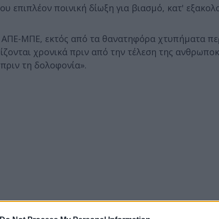
του επιπλέον ποινική δίωξη για βιασμό, κατ' εξακολ
υ ΑΠΕ-ΜΠΕ, εκτός από τα θανατηφόρα χτυπήματα πε
ίζονται χρονικά πριν από την τέλεση της ανθρωποκ
πριν τη δολοφονία».