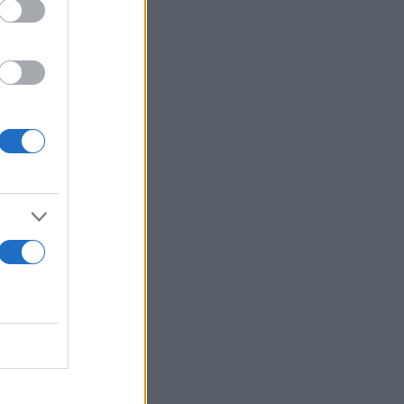
μή, στο