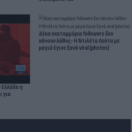
Δέκα εκατομμύρια followers δεν
κάνουν λάθος- Η Ντιλέτα Λεότα με
μαγιό έγινε ξανά viral (photos)
ν Ελλάδα η
ι για