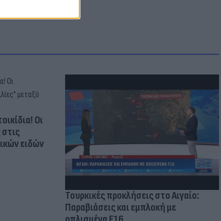
οικίδια! Οι
 στις
τικών ειδών
Τουρκικές προκλήσεις στο Αιγαίο:
Παραβιάσεις και εμπλοκή με
οπλισμένα F16