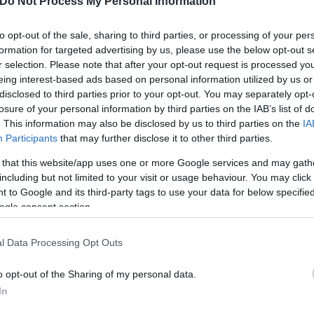
Do Not Process My Personal Information
to opt-out of the sale, sharing to third parties, or processing of your per
formation for targeted advertising by us, please use the below opt-out s
r selection. Please note that after your opt-out request is processed y
eing interest-based ads based on personal information utilized by us or
disclosed to third parties prior to your opt-out. You may separately opt-
losure of your personal information by third parties on the IAB’s list of
. This information may also be disclosed by us to third parties on the
IA
 ψυχικής ασθένειας και εξάρτησης από αλκοόλ, αρν
Participants
that may further disclose it to other third parties.
ακριτικά- ότι είχε κουραστεί φροντίζοντας επί πέ
λλο», φέρεται να είπε, ενώ διά του συνηγόρου του 
 that this website/app uses one or more Google services and may gath
including but not limited to your visit or usage behaviour. You may click 
α το οποίο έγινε δεκτό.
 to Google and its third-party tags to use your data for below specifi
ogle consent section.
χε εντοπίσει ο αδελφός του κατηγορούμενου. Το θύ
l Data Processing Opt Outs
δεξιά τραχηλική και στερνική χώρα, αλλά και τραύ
o opt-out of the Sharing of my personal data.
In
τα χέρια, ενώ βρέθηκε και τραύμα από αιχμηρό αντ