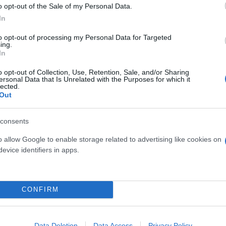
o opt-out of the Sale of my Personal Data.
τροδικαστή που διενήργησε τη νεκροψία - νεκροτο
In
ου.
to opt-out of processing my Personal Data for Targeted
ing.
ερο
Flash.gr
στην αναζήτηση της
Google
In
o opt-out of Collection, Use, Retention, Sale, and/or Sharing
ersonal Data that Is Unrelated with the Purposes for which it
lected.
Out
consents
o allow Google to enable storage related to advertising like cookies on
evice identifiers in apps.
CONFIRM
Data Deletion
Data Access
Privacy Policy