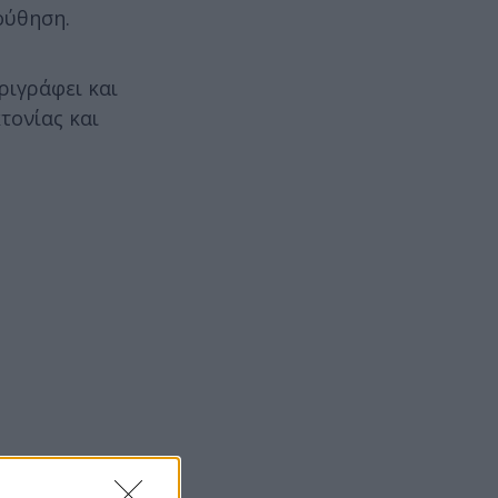
ούθηση.
ριγράφει και
τονίας και