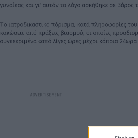
γυναίκας και γι' αυτόν το λόγο ασκήθηκε σε βάρος 
Το ιατροδικαστικό πόρισμα, κατά πληροφορίες το
κακώσεις από πράξεις βιασμού, οι οποίες προσδιορ
συγκεκριμένα «από λίγες ώρες μέχρι κάποια 24ωρα 