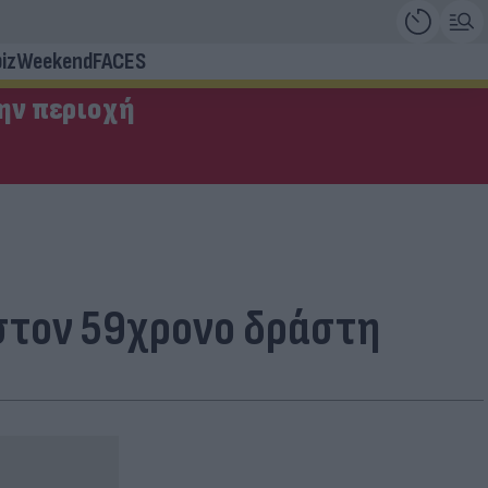
iz
Weekend
FACES
την περιοχή
 στον 59χρονο δράστη