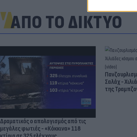
ΑΠΟ ΤΟ ΔΙΚΤΥΟ
Πανζουρλισμ
Σαλάχ - Χιλι
της Τραμπζον
Δραματικός ο απολογισμός από τις
μεγάλες φωτιές - «Κόκκινα» 118
κτίρια σε 325 ελέγχους