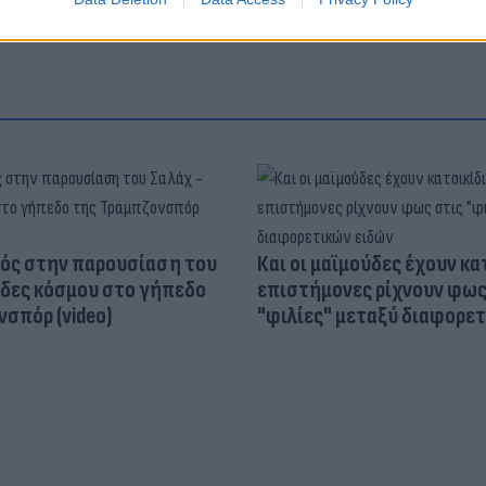
ός στην παρουσίαση του
Και οι μαϊμούδες έχουν κατ
άδες κόσμου στο γήπεδο
επιστήμονες ρίχνουν φως
σπόρ (video)
"φιλίες" μεταξύ διαφορε