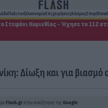
λάδα
Πολιτική
Οικονομία
Επιχειρήσεις
Κόσμος
Σπορ
Showb
ο Στεφάνι Κορινθίας - Ήχησε το 112 σ
ίκη: Δίωξη και για βιασμό
ερο
Flash.gr
στην αναζήτηση της
Google