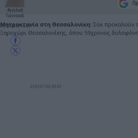
Αγγελική
Γιαννακού
Μητροκτονία στη Θεσσαλονίκη:
Σοκ προκαλούν τ
29.07.2022 14:01
Ξηροχώρι Θεσσαλονίκης, όπου 59χρονος δολοφόνη