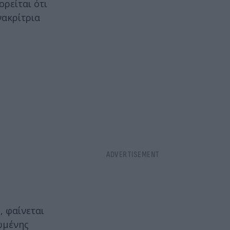
ορείται ότι
νακρίτρια
, φαίνεται
ωμένης