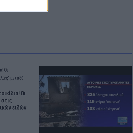
ρουμ
οικίδια! Οι
 στις
τικών ειδών