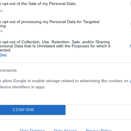
o opt-out of the Sale of my Personal Data.
In
to opt-out of processing my Personal Data for Targeted
ing.
 το σάπιο καθεστώς που στήνει τόσο πιο επικίνδυνο
In
ία».
o opt-out of Collection, Use, Retention, Sale, and/or Sharing
ersonal Data that Is Unrelated with the Purposes for which it
lected.
ερο
Flash.gr
στην αναζήτηση της
Google
Out
consents
o allow Google to enable storage related to advertising like cookies on
evice identifiers in apps.
CONFIRM
Data Deletion
Data Access
Privacy Policy