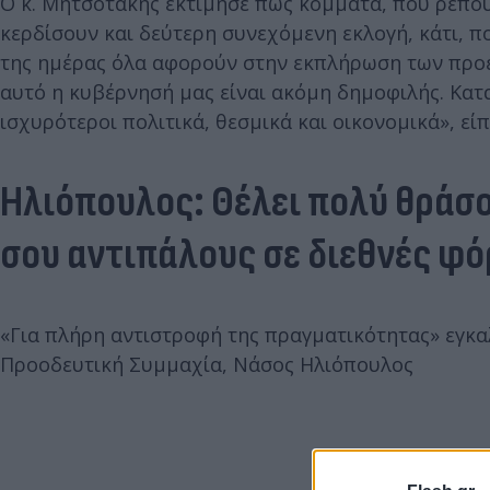
Ο κ. Μητσοτάκης εκτίμησε πως κόμματα, που ρέπου
κερδίσουν και δεύτερη συνεχόμενη εκλογή, κάτι, π
της ημέρας όλα αφορούν στην εκπλήρωση των προεκ
αυτό η κυβέρνησή μας είναι ακόμη δημοφιλής. Κατ
ισχυρότεροι πολιτικά, θεσμικά και οικονομικά», ε
Ηλιόπουλος: Θέλει πολύ θράσο
σου αντιπάλους σε διεθνές φ
«Για πλήρη αντιστροφή της πραγματικότητας» εγκ
Προοδευτική Συμμαχία, Νάσος Ηλιόπουλος