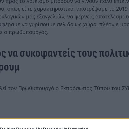
ν προς το λαϊκισμό μπορούν να γίνουν πολύ επικίν
ου, όπως είπε χαρακτηριστικά, αποτρέψαμε το 2019.
λογικών μας εξαγγελιών, να φέρνεις αποτελέσματα
αφέραμε να γυρίσουμε σελίδα ως χώρα, πλέον είμα
ίπε ο πρωθυπουργός.
ς να συκοφαντείς τους πολιτι
όρουμ
αλεί τον Πρωθυπουργό ο Εκπρόσωπος Τύπου του ΣΥ