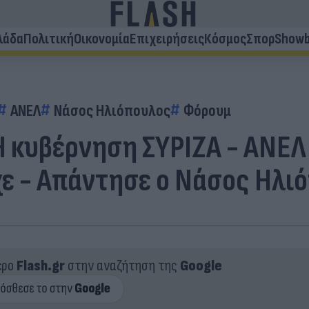
λάδα
Πολιτική
Οικονομία
Επιχειρήσεις
Κόσμος
Σπορ
Showb
ΑΝΕΛ
Νάσος Ηλιόπουλος
Φόρουμ
 κυβέρνηση ΣΥΡΙΖΑ - ΑΝΕΛ 
ε - Απάντησε ο Νάσος Ηλι
ερο
Flash.gr
στην αναζήτηση της
Google