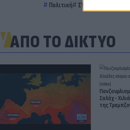
Πολιτική
ΣΥΡΙΖΑ
Κυριάκος 
ΑΠΟ ΤΟ ΔΙΚΤΥΟ
Πανζουρλισμ
Σαλάχ - Χιλι
της Τραμπζον