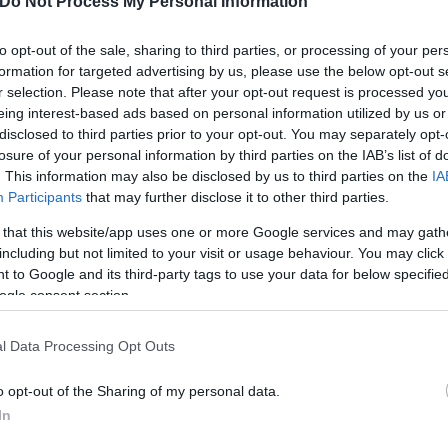
Do Not Process My Personal Information
to opt-out of the sale, sharing to third parties, or processing of your per
formation for targeted advertising by us, please use the below opt-out s
r selection. Please note that after your opt-out request is processed y
eing interest-based ads based on personal information utilized by us or
disclosed to third parties prior to your opt-out. You may separately opt-
losure of your personal information by third parties on the IAB’s list of
. This information may also be disclosed by us to third parties on the
IA
Participants
that may further disclose it to other third parties.
 that this website/app uses one or more Google services and may gath
including but not limited to your visit or usage behaviour. You may click 
 to Google and its third-party tags to use your data for below specifi
ogle consent section.
l Data Processing Opt Outs
 ευρωβουλευτής του κόμματός σου ότι η κυβέρνησή
εθνές φόρουμ να συκοφαντείς με αισχρά ψεύδη τους
o opt-out of the Sharing of my personal data.
ή της πραγματικότητας για να αμυνθείς.
In