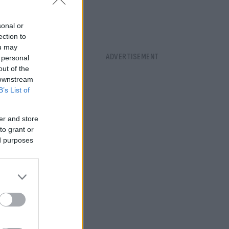
sonal or
ection to
ou may
 personal
out of the
 downstream
B’s List of
er and store
to grant or
ed purposes
 σου
 πολιτικούς