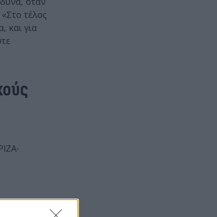
δυνα, όταν
 «Στο τέλος
, και για
στε
κούς
ΡΙΖΑ-