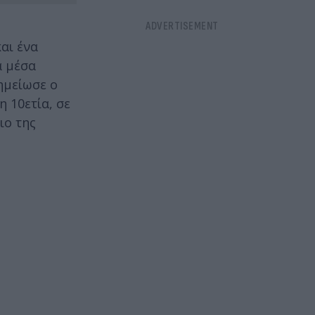
αι ένα
ά μέσα
ημείωσε ο
 10ετία, σε
ιο της