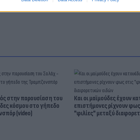
Μητσοτάκης
ΝΔ
ΑΝΕΛ
Νάσος Ηλιόπουλος
Φό
ός στην παρουσίαση του
Και οι μαϊμούδες έχουν κατ
άδες κόσμου στο γήπεδο
επιστήμονες ρίχνουν φως
σπόρ (video)
"φιλίες" μεταξύ διαφορε